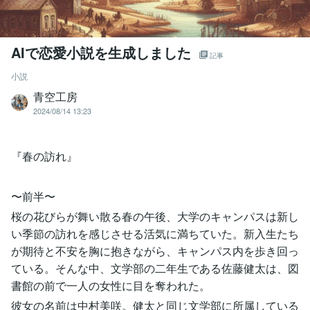
AIで恋愛小説を生成しました
記事
小説
青空工房
2024/08/14 13:23
『春の訪れ』
〜前半〜
桜の花びらが舞い散る春の午後、大学のキャンパスは新し
い季節の訪れを感じさせる活気に満ちていた。新入生たち
が期待と不安を胸に抱きながら、キャンパス内を歩き回っ
ている。そんな中、文学部の二年生である佐藤健太は、図
書館の前で一人の女性に目を奪われた。
彼女の名前は中村美咲。健太と同じ文学部に所属している