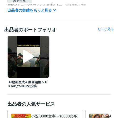
デザイナー / グラフィックデザイナー
経験年数 : 2年
出品者の実績をもっと見る
イラストレーター・漫画家 / イラストレーター
経験年数 : 2年
イラストレーター・漫画家 / キャラクターデザイナー
経験年数 : 2年
クリエイター / 動画クリエイター
経験年数 : 3年
クリエイター / 音楽家・作曲家・作詞家
経験年数 : 3年
出品者のポートフォリオ
もっと見る
職歴
エスディーフォース
2024年2月 ~ 現在
得意分野
動画編集・映像制作
動画編集、動画生成、画像生成
AI動画
AI画像
AI動画生成＆動画編集＆Ti
kTok,YouTube投稿
出品者の人気サービス
小説(3000文字〜10000文字)
AI