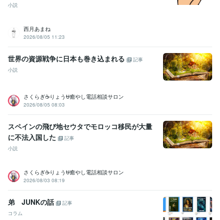
小説
西月あまね
2026/08/05 11:23
世界の資源戦争に日本も巻き込まれる
記事
小説
さくらぎ☕りょう⛎癒やし電話相談サロン
2026/08/05 08:03
スペインの飛び地セウタでモロッコ移民が大量
に不法入国した
記事
小説
さくらぎ☕りょう⛎癒やし電話相談サロン
2026/08/03 08:19
弟 JUNKの話
記事
コラム