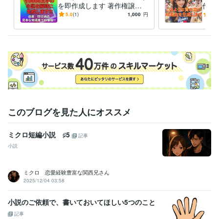
を即作成します 著作権譲
作り
渡・商用など用途も自由です
行！
5.0
(1)
1,000
円
5.0
☆
途も
このブログを見た人にオススメ
ミクロ短編小説 ♯5
記事
小説
ミクロ 恋愛経験豊富な関西兄さん
2025/12/04 03:58
小説のご依頼で、書いておいてほしい5つのこと
記事