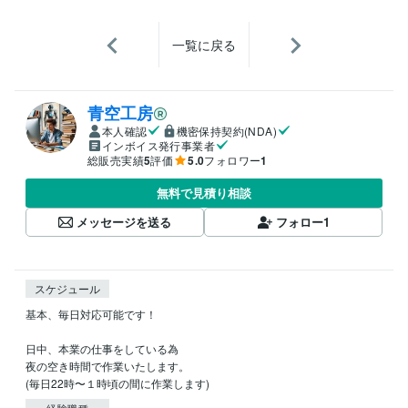
一覧に戻る
青空工房
本人確認
機密保持契約(NDA)
インボイス発行事業者
総販売実績
5
評価
5.0
フォロワー
1
無料で見積り相談
メッセージを送る
フォロー
1
スケジュール
基本、毎日対応可能です！

日中、本業の仕事をしている為

夜の空き時間で作業いたします。

(毎日22時〜１時頃の間に作業します)
経験職種