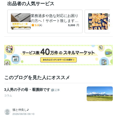
出品者の人気サービス
業務過多や急な対応にお困り
理想
の方へ！サポート致します
名他
簡単な書類なら翌日納品O
0案
5.0
(4)
5,000
円
4.0
K！あなたの負担を軽減しま
ーミ
す
で対
このブログを見た人にオススメ
3人男の子の母・看護師です
記事
コラム
猫と仲良し♪
2026/08/06 09:10