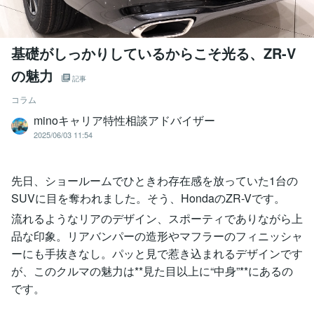
基礎がしっかりしているからこそ光る、ZR-V
の魅力
記事
コラム
minoキャリア特性相談アドバイザー
2025/06/03 11:54
先日、ショールームでひときわ存在感を放っていた1台の
SUVに目を奪われました。そう、HondaのZR-Vです。
流れるようなリアのデザイン、スポーティでありながら上
品な印象。リアバンパーの造形やマフラーのフィニッシャ
ーにも手抜きなし。パッと見で惹き込まれるデザインです
が、このクルマの魅力は**見た目以上に“中身”**にあるの
です。