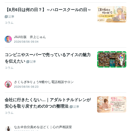
【8月6日は何の日？】～ハロースクールの日～
記事
コラム
JIIJI出版 井上じゅん
2026/08/06 09:04
コンビニやスーパーで売っているアイスの魅力
を伝えたい
記事
コラム
さくらぎ☕りょう⛎癒やし電話相談サロン
2026/08/06 08:23
会社に行きたくない…｜アダルトチルドレンが
安心を取り戻すための3つの整理法
記事
コラム
なお＠自分責めをほどく｜心の声相談室