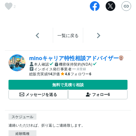
2
一覧に戻る
minoキャリア特性相談アドバイザー
本人確認
機密保持契約(NDA)
インボイス発行事業者
未登録
総販売実績
14
評価
4.6
フォロワー
6
無料で見積り相談
メッセージを送る
フォロー
6
スケジュール
連絡いただければ、折り返しご連絡致します。
経験職種