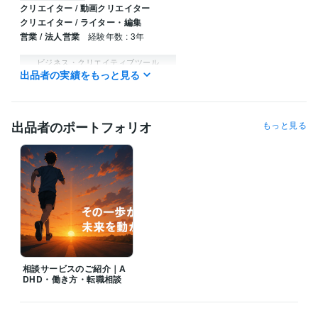
クリエイター / 動画クリエイター
クリエイター / ライター・編集
営業 / 法人営業
経験年数 : 3年
ビジネス・クリエイティブツール
出品者の実績をもっと見る
Excel:5年
Google サイト:10年
PowerPoint:5年
Word:5年
ChatGPT:2年
Filmora:2年
Canva:1年
得意分野
出品者のポートフォリオ
もっと見る
悩み相談・カウンセリング
特性理解と悩み整理　転職判断の整理支
援
キャリア相談／特性相
相談サービスのご紹介｜A
DHD・働き方・転職相談