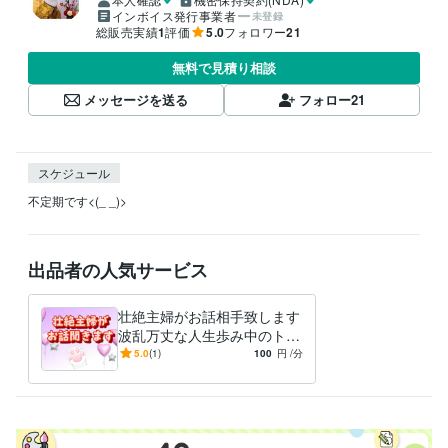
インボイス発行事業者
未登録
総販売実績
1
評価
5.0
フォロワー
21
無料で見積り相談
メッセージを送る
フォロー
21
スケジュール
不定期です<(_ _)>
出品者の人気サービス
壮絶主婦がお話相手致します
波乱万丈な人生歩み中のトリ
マーです。
5.0
(1)
100
円
/分