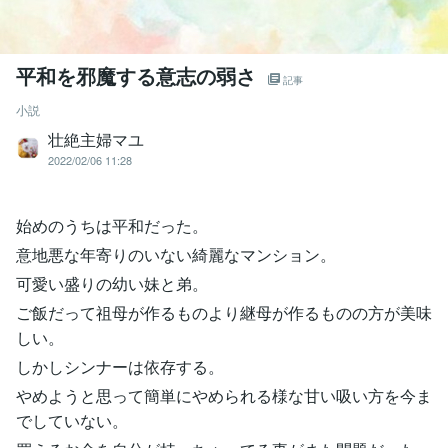
平和を邪魔する意志の弱さ
記事
小説
壮絶主婦マユ
2022/02/06 11:28
始めのうちは平和だった。
意地悪な年寄りのいない綺麗なマンション。
可愛い盛りの幼い妹と弟。
ご飯だって祖母が作るものより継母が作るものの方が美味
しい。
しかしシンナーは依存する。
やめようと思って簡単にやめられる様な甘い吸い方を今ま
でしていない。