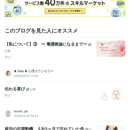
このブログを見た人にオススメ
【私について】③ 〜 養護教諭になるまで〜
記事
学び
❥ Rala ❥ 心理カウンセラー
2026/06/24 10:09
伝わる喜び
記事
学び
ayuso_po
2026/04/22 09:43
就活の志望動機、入社2ヶ月で忘れていた件
記