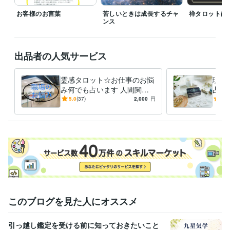
ケアストレスカウンセラー
取得年 : 2009年
リンパケアセラピスト
お客様のお言葉
取得年 : 2010年
苦しいときは成長するチャ
禅タロットは
ンス
リフレクソロジスト
取得年 : 2014年
得意分野
占い
タロット占い
数秘術
カウンセリング
算命学
出品者の人気サービス
恋愛、仕事
霊感タロット☆お仕事のお悩
現役
み何でも占います 人間関
占い
係、転職時期、自分の適職、
き、
5.0
(37)
2,000
円
5.0
副業についてなど
手伝
このブログを見た人にオススメ
引っ越し鑑定を受ける前に知っておきたいこと