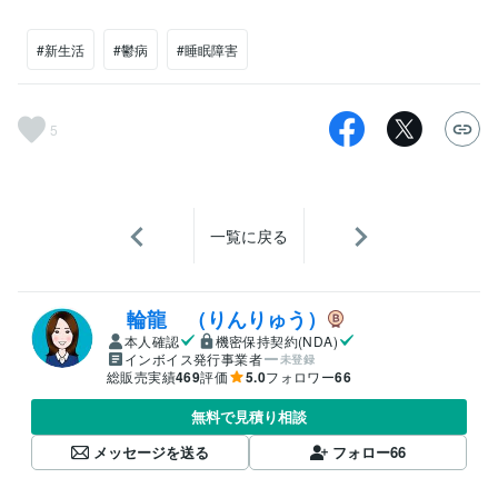
#新生活
#鬱病
#睡眠障害
5
一覧に戻る
輪龍 （りんりゅう）
本人確認
機密保持契約(NDA)
インボイス発行事業者
未登録
総販売実績
469
評価
5.0
フォロワー
66
無料で見積り相談
メッセージを送る
フォロー
66