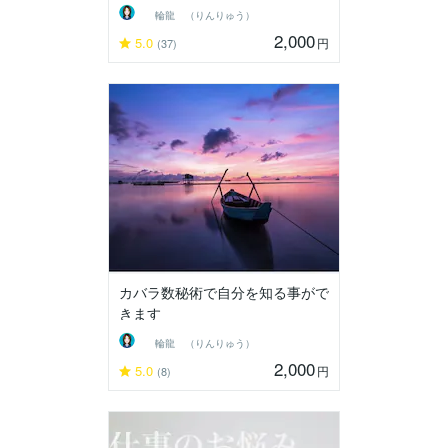
輪龍 （りんりゅう）
2,000
5.0
円
(37)
カバラ数秘術で自分を知る事がで
きます
輪龍 （りんりゅう）
2,000
5.0
円
(8)