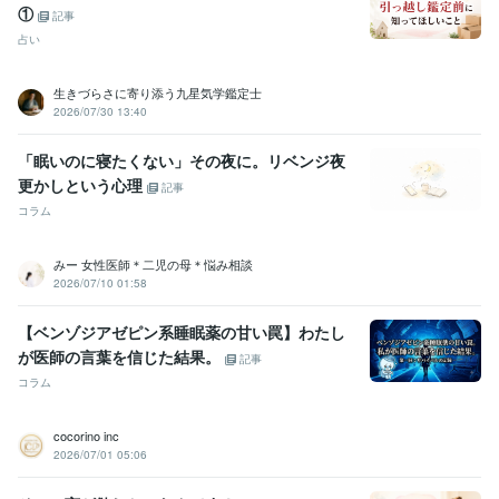
①
記事
占い
生きづらさに寄り添う九星気学鑑定士
2026/07/30 13:40
「眠いのに寝たくない」その夜に。リベンジ夜
更かしという心理
記事
コラム
みー 女性医師＊二児の母＊悩み相談
2026/07/10 01:58
【ベンゾジアゼピン系睡眠薬の甘い罠】わたし
が医師の言葉を信じた結果。
記事
コラム
cocorino inc
2026/07/01 05:06