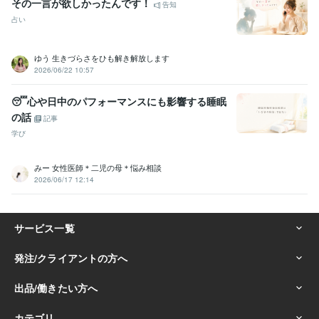
その一言が欲しかったんです！
告知
占い
ゆう 生きづらさをひも解き解放します
2026/06/22 10:57
😴心や日中のパフォーマンスにも影響する睡眠
の話
記事
学び
みー 女性医師＊二児の母＊悩み相談
2026/06/17 12:14