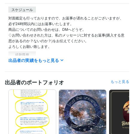
スケジュール
対面鑑定も行っておりますので、お返事が遅れることがございますが、
必ず24時間以内にはお返事いたします。

商品についてのお問い合わせは、DMへどうぞ。

♢お問い合わせされた方は、私のメッセージに対するお返事(購入する意
思があるのか？ないのか？)をお伝えてください。

よろしくお願い致します。
経験職種
出品者の実績をもっと見る
ライフスタイル・その他 / 占い師
経験年数 : 16年
ライフスタイル・その他 / 講師・インストラクター
経験年数 : 16年
ライフスタイル・その他 / マッサージ師・セラピスト
経験年数 : 16
年
出品者のポートフォリオ
もっと見る
ライフスタイル・その他 / カウンセラー・コーチ
経験年数 : 16年
受賞歴
河野一郎賞
資格・検定
調理師
取得年 : 1999年
タロットリーディングマスター
取得年 : 2007年
心理カウンセラー ベーシック
取得年 : 2009年