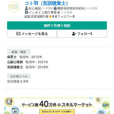
コト羽（言語聴覚士）
本人確認
機密保持契約(NDA)
未登録
未登録
インボイス発行事業者
未登録
総販売実績
0
評価
0.0
フォロワー
3
無料で見積り相談
メッセージを送る
フォロー
3
資格・検定
保育士
取得年 : 2013年
公認心理師
取得年 : 2021年
言語聴覚士
取得年 : 2016年
その他ツール
言語聴覚士:9年