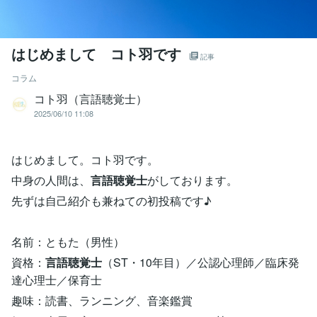
はじめまして コト羽です
記事
コラム
コト羽（言語聴覚士）
2025/06/10 11:08
はじめまして。コト羽です。
中身の人間は、
言語聴覚士
がしております。
先ずは自己紹介も兼ねての初投稿です♪
名前：ともた（男性）
資格：
言語聴覚士
（ST・10年目）／公認心理師／臨床発
達心理士／保育士
趣味：読書、ランニング、音楽鑑賞