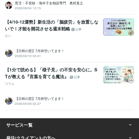
育児・不登校・海外子女相談専門 奥村直之
2026/06/04 12:15
【4/10-12運勢】新生活の「脳疲労」を放置しな
いで！才能を開花させる週末戦略
記事
占い
【日和の窓】7月枠空いてます！
2026/04/10 04:41
【1分で読める】「様子見」の不安を安心に。S
Tが教える『言葉を育てる魔法』
記事
コラム
【日和の窓】7月枠空いてます！
2026/04/09 02:27