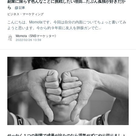
副業に限らず色んなことに挑戦したい理由...たぶん孤独が好きだか
ら
記事
ビジネス・マーケティング
こんにちは、Momotaです。今回は自分の内面についてちょっと書いてみ
ようと思います。今から約９年前に友人を肺腺ガンで亡...
Momota《SNSマーケッター》
2022/02/26 13:59
せっかく１つの副業で成果が出たのなら浮気せずにやり切りましょ