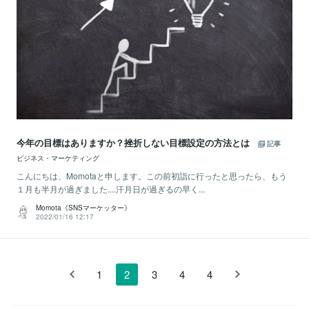
今年の目標はありますか？挫折しない目標設定の方法とは
記事
ビジネス・マーケティング
こんにちは、Momotaと申します。この前初詣に行ったと思ったら、もう
１月も半月が過ぎました....汗月日が過ぎるの早く...
Momota《SNSマーケッター》
2022/01/16 12:17
1
2
3
4
4