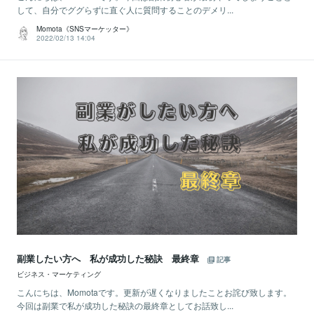
して、自分でググらずに直ぐ人に質問することのデメリ...
Momota《SNSマーケッター》
2022/02/13 14:04
副業したい方へ 私が成功した秘訣 最終章
記事
ビジネス・マーケティング
こんにちは、Momotaです。更新が遅くなりましたことお詫び致します。
今回は副業で私が成功した秘訣の最終章としてお話致し...