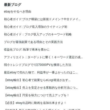
最新ブログ
ebayをやるべき理由
初心者ガイド:ブログ構築には新規ドメイン？中古ドメイ...
初心者ガイド: ブログ収入増加のライティング術
初心者ガイド：ブログ収入アップのキーワード戦略
ブログが最強副業である理由とその実践方法
収益化ブログ: 執筆で将来を豊かに
アフィリエイト：ターゲットに響く！キーワード選定の成...
弱小トレンドブログで1日70000PVを獲得した方法
最近ebayで売れた物で、利益率が一番よかったのはこ...
【ebay輸出】初心者で副業ならeLogi発送がおす...
【ebay輸出】売上を安定させる客観的な分析方法につ...
【ebay輸出】円安を味方につけて売上アップを！
【必見】ebay出品時に動画を追加出来ますよ！