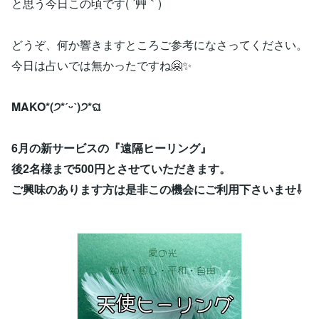
と思う今日この頃です( ´艸｀)
どうぞ、何か響きますところご参考になさってください。
今日は占いでは無かったですね🤗✨
MAKO*(੭*ˊᵕˋ)੭*ଘ
6月の新サービスの『遠隔ヒーリング』
後2名様まで500円とさせていただきます。
ご興味のあります方は是非この機会にご利用下さいませ⇩