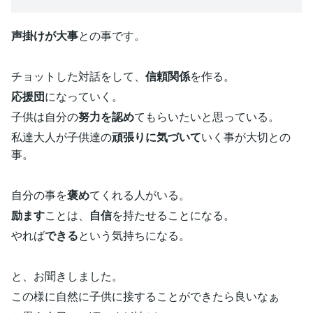
声掛けが大事
との事です。
チョットした対話をして、
信頼関係
を作る。
応援団
になっていく。
子供は自分の
努力を認め
てもらいたいと思っている。
私達大人が子供達の
頑張りに気づいて
いく事が大切との
事。
自分の事を
褒め
てくれる人がいる。
励ます
ことは、
自信
を持たせることになる。
やれば
できる
という気持ちになる。
と、お聞きしました。
この様に自然に子供に接することができたら良いなぁ