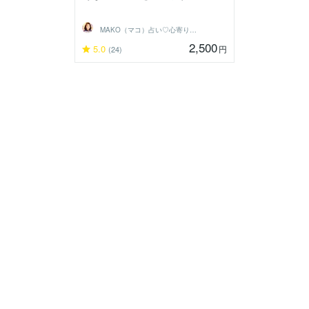
MAKO（マコ）占い♡心寄り添うヒーラー
2,500
5.0
円
(24)