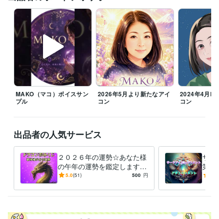
どうぞ宜しくお願い致しますm(_ _)m

▲注意▲

また、ご確認の返信がいただけません場合。

鑑定をお届けしましてから、お返事いただけないまま48時間で、正式な
納品をお出しさせていただきます。

何卒ご了承くださいませ。

主婦業のスキマにいつでも対応可能です(*˘︶˘*).｡*♡

MAKO（マコ）ボイスサン
2026年5月より新たなアイ
2024年4月MA
プル
コン
コン
『心のままに生きること』決してわがままでなく自分らしく日々一生懸
命輝いていきたいですね(*^^*)

出品者の人気サービス
【お電話はご予約となります。

DMなどで日時ご相談下さいます様お願い致します。】

【家事都合により時間などのご協力を頂きます。】

２０２６年の運勢☆あなた様
サー
の午年の運勢を鑑定します
第三
♡ご依頼下さいました順に対応致します。

ＤＲＡＧＯＮおみくじ感覚☆
能力
5.0
(51)
500
円
5.0
私の準備が整いましたら、鑑定・ヒーリング・アチュンーメントに入り
午年の運勢は？【８月以降の
グ・
ます。

運勢☆】
何卒よろしくお願い致します。

おかげさまで本年３月で5周年目をむかえました★彡
