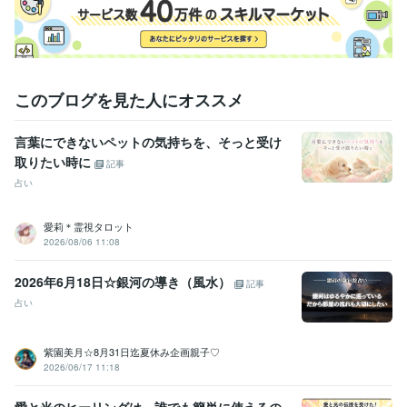
皆様に感謝です(ㅅ´꒳` )
経験職種
営業 / 営業事務・アシスタント
経験年数 : 7年
事務・ビジネスサポート / 事務（一般事務）
経験年数 : 5年
このブログを見た人にオススメ
受賞歴
双子ちゃんを出産したで賞
東日本大震災で被災に合ったで賞
ココナ
言葉にできないペットの気持ちを、そっと受け
ラ　シルバーランク
ココナラ　ブロンズランク
ココナラ  シルバー
ランク帰って来ました(^-^)
ココナラ  ブロンズランクになりました
取りたい時に
記事
ココナラシルバーランク帰って来ました
占い
資格・検定
愛莉＊霊視タロット
メンタル心理カウンセラー
取得年 : 2020年
2026/08/06 11:08
上級心理カウンセラー
取得年 : 2021年
タロットリーディングマスター
取得年 : 2022年
2026年6月18日☆銀河の導き（風水）
記事
その他ツール
占い
実母の鬱病、パニック障害に寄添う:10年
お悩み・人生相談:29年
我が子の不登校経験:2年
紫園美月☆8月31日迄夏休み企画親子♡
オラクルカード・タロットカード【２０２２．8月】:3年
2026/06/17 11:18
エネルギーワーク【２０２３．５月開始】:2年
得意分野
愛と光のヒーリングは、誰でも簡単に使えるの