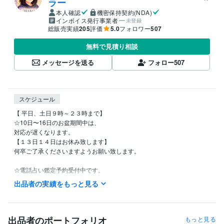
ラー
本人確認
機密保持契約(NDA)
インボイス発行事業者
未登録
総販売実績
205
評価
5.0
フォロワー
507
無料で見積り相談
メッセージを送る
フォロー
507
スケジュール
【 平日、土日９時～２３時まで】

☆10日〜16日のお盆期間中は、

対応が遅くなります。

【１３日１４日はお休み致します】

何卒ご了承くださいますようお願い致します。

☆電話占い鑑定予約受付中です。

お気軽にお声掛け下さい。

出品者の実績をもっと見る
不定休です。

私用で少しお時間をいただく場合もございますが、

お時間のご了承くださいませ。

出品者のポートフォリオ
もっと見る