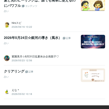
悩み相談・カウンセリング
愚痴やお悩み、お話し相手
メンタル、鬱
にパワフル
コンテンツ
病、パニック障害のお悩み相談
不登校・子育てのお悩み相談
占い
カウンセリング
子育て
不登校
恋愛
人間関係
話し相手
お悩み相談
心のお悩み
双子育児
占い
タロット・オラクルカード占い
エネルギーワーク
ハンドメイ
hiroスピ
ド
2026/06/16 10:22
オラクルカード
恋愛占い
悩み占い
ヒーリング
アチューンメント
前世占い
守護霊占い
運勢
タロットカード
インナーチャイルド
2026年5月24日☆銀河の導き（風水）
記事
占い
紫園美月☆8月31日迄夏休み企画親子♡
2026/05/23 12:56
クリアリング
記事
占い
えな＊
2026/05/02 10:18