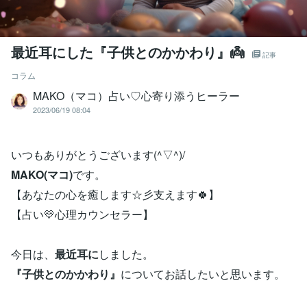
最近耳にした『子供とのかかわり』👼
記事
コラム
MAKO（マコ）占い♡心寄り添うヒーラー
2023/06/19 08:04
いつもありがとうございます(^▽^)/
MAKO(マコ)
です。
【あなたの心を癒します☆彡支えます🍀】
【占い💛心理カウンセラー】
今日は、
最近耳に
しました。
『子供とのかかわり』
についてお話したいと思います。