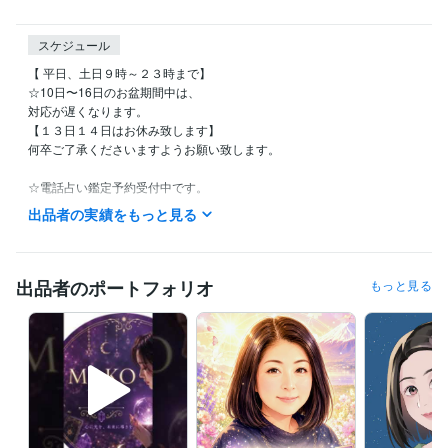
スケジュール
【 平日、土日９時～２３時まで】

☆10日〜16日のお盆期間中は、

対応が遅くなります。

【１３日１４日はお休み致します】

何卒ご了承くださいますようお願い致します。

☆電話占い鑑定予約受付中です。

お気軽にお声掛け下さい。

出品者の実績をもっと見る
不定休です。

私用で少しお時間をいただく場合もございますが、

お時間のご了承くださいませ。

出品者のポートフォリオ
もっと見る
どうぞ宜しくお願い致しますm(_ _)m

▲注意▲

また、ご確認の返信がいただけません場合。

鑑定をお届けしましてから、お返事いただけないまま48時間で、正式な
納品をお出しさせていただきます。

何卒ご了承くださいませ。
