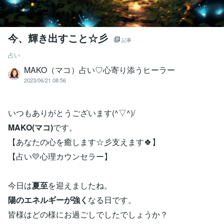
今、輝き出すこと☆彡
記事
占い
MAKO（マコ）占い♡心寄り添うヒーラー
2023/06/21 08:56
いつもありがとうございます(^▽^)/
MAKO(マコ)
です。
【あなたの心を癒します☆彡支えます🍀】
【占い💛心理カウンセラー】
今日は
夏至
を迎えましたね。
陽のエネルギーが強く
なる日です。
皆様はどの様にお過ごしでしたでしょうか？