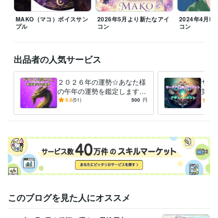
主婦業のスキマにいつでも対応可能です(*˘︶˘*).｡*♡

MAKO（マコ）ボイスサン
2026年5月より新たなアイ
2024年4月MA
プル
コン
コン
『心のままに生きること』決してわがままでなく自分らしく日々一生懸
命輝いていきたいですね(*^^*)

出品者の人気サービス
【お電話はご予約となります。

DMなどで日時ご相談下さいます様お願い致します。】

【家事都合により時間などのご協力を頂きます。】

２０２６年の運勢☆あなた様
サー
の午年の運勢を鑑定します
第三
♡ご依頼下さいました順に対応致します。

ＤＲＡＧＯＮおみくじ感覚☆
能力
5.0
(51)
500
円
5.0
私の準備が整いましたら、鑑定・ヒーリング・アチュンーメントに入り
午年の運勢は？【８月以降の
グ・
ます。

運勢☆】
何卒よろしくお願い致します。

おかげさまで本年３月で5周年目をむかえました★彡

皆様に感謝です(ㅅ´꒳` )
経験職種
営業 / 営業事務・アシスタント
経験年数 : 7年
事務・ビジネスサポート / 事務（一般事務）
経験年数 : 5年
このブログを見た人にオススメ
受賞歴
双子ちゃんを出産したで賞
東日本大震災で被災に合ったで賞
ココナ