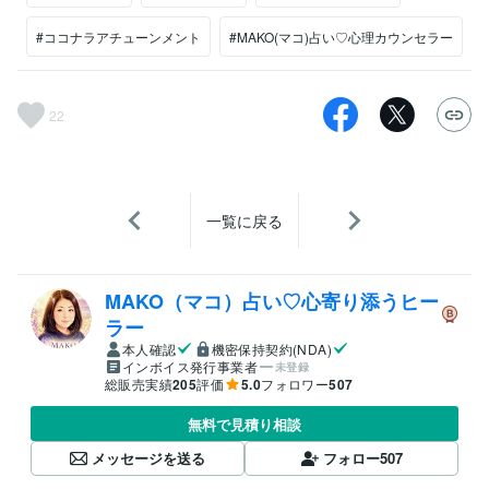
#ココナラアチューンメント
#MAKO(マコ)占い♡心理カウンセラー
22
一覧に戻る
MAKO（マコ）占い♡心寄り添うヒー
ラー
本人確認
機密保持契約(NDA)
インボイス発行事業者
未登録
総販売実績
205
評価
5.0
フォロワー
507
無料で見積り相談
メッセージを送る
フォロー
507