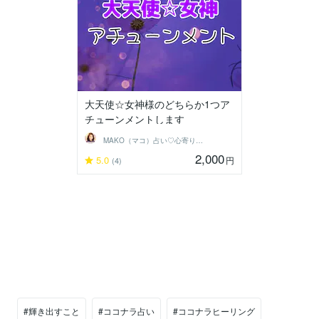
大天使☆女神様のどちらか1つア
チューンメントします
MAKO（マコ）占い♡心寄り添うヒーラー
2,000
5.0
円
(4)
#輝き出すこと
#ココナラ占い
#ココナラヒーリング