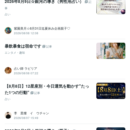
2026年8月9日☆銀河の導き（男性用占い）
ラ　シルバーランク
ココナラ　ブロンズランク
ココナラ  シルバー
記
ランク帰って来ました(^-^)
ココナラ  ブロンズランクになりました
事
ココナラシルバーランク帰って来ました
占い
資格・検定
紫園美月☆8月31日迄夏休み企画親子♡
メンタル心理カウンセラー
取得年 : 2020年
2026/08/08 12:08
上級心理カウンセラー
取得年 : 2021年
タロットリーディングマスター
取得年 : 2022年
暴飲暴食は宿命です
記事
その他ツール
エンタメ・趣味
実母の鬱病、パニック障害に寄添う:10年
お悩み・人生相談:29年
我が子の不登校経験:2年
占い師 ラビリア
オラクルカード・タロットカード【２０２２．8月】:3年
2026/08/08 07:22
エネルギーワーク【２０２３．５月開始】:2年
得意分野
【8月8日】12星座別・今日運気を動かす"たっ
悩み相談・カウンセリング
愚痴やお悩み、お話し相手
メンタル、鬱
た1つの行動"
記事
病、パニック障害のお悩み相談
不登校・子育てのお悩み相談
占い
カウンセリング
子育て
不登校
恋愛
人間関係
話し相手
お悩み相談
心のお悩み
双子育児
占い
タロット・オラクルカード占い
エネルギーワーク
ハンドメイ
李 昱燦 イ ウチャン
ド
2026/08/07 15:49
オラクルカード
恋愛占い
悩み占い
ヒーリング
アチューンメント
前世占い
守護霊占い
運勢
タロットカード
インナーチャイルド