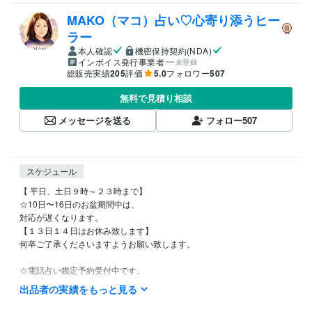
MAKO（マコ）占い♡心寄り添うヒー
ラー
本人確認
機密保持契約(NDA)
インボイス発行事業者
未登録
総販売実績
205
評価
5.0
フォロワー
507
無料で見積り相談
メッセージを送る
フォロー
507
スケジュール
【 平日、土日９時～２３時まで】

☆10日〜16日のお盆期間中は、

対応が遅くなります。

【１３日１４日はお休み致します】

何卒ご了承くださいますようお願い致します。

☆電話占い鑑定予約受付中です。

お気軽にお声掛け下さい。

出品者の実績をもっと見る
不定休です。
