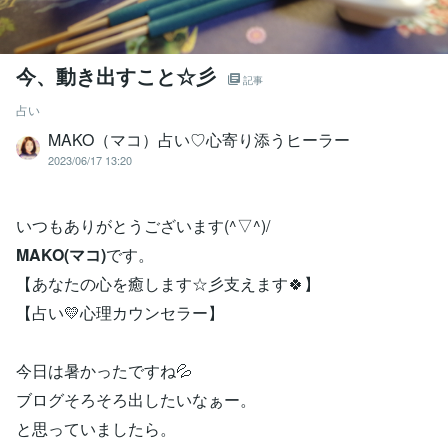
今、動き出すこと☆彡
記事
占い
MAKO（マコ）占い♡心寄り添うヒーラー
2023/06/17 13:20
いつもありがとうございます(^▽^)/
MAKO(マコ)
です。
【あなたの心を癒します☆彡支えます🍀】
【占い💛心理カウンセラー】
今日は暑かったですね💦
ブログそろそろ出したいなぁー。
と思っていましたら。