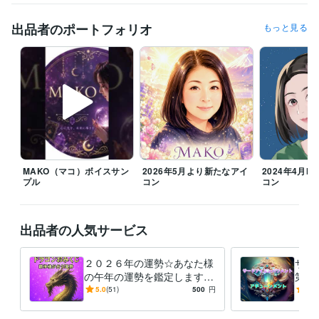
私用で少しお時間をいただく場合もございますが、

お時間のご了承くださいませ。

出品者のポートフォリオ
もっと見る
どうぞ宜しくお願い致しますm(_ _)m

▲注意▲

また、ご確認の返信がいただけません場合。

鑑定をお届けしましてから、お返事いただけないまま48時間で、正式な
納品をお出しさせていただきます。

何卒ご了承くださいませ。

主婦業のスキマにいつでも対応可能です(*˘︶˘*).｡*♡

MAKO（マコ）ボイスサン
2026年5月より新たなアイ
2024年4月MA
プル
コン
コン
『心のままに生きること』決してわがままでなく自分らしく日々一生懸
命輝いていきたいですね(*^^*)

出品者の人気サービス
【お電話はご予約となります。

DMなどで日時ご相談下さいます様お願い致します。】

【家事都合により時間などのご協力を頂きます。】

２０２６年の運勢☆あなた様
サー
の午年の運勢を鑑定します
第三
♡ご依頼下さいました順に対応致します。

ＤＲＡＧＯＮおみくじ感覚☆
能力
5.0
(51)
500
円
5.0
私の準備が整いましたら、鑑定・ヒーリング・アチュンーメントに入り
午年の運勢は？【８月以降の
グ・
ます。

運勢☆】