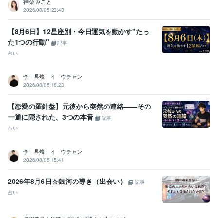
神楽 みこと
エネルギーワーク【２０２３．５月開始】:2年
2026/08/05 23:43
得意分野
【8月6日】12星座別・今日運気を動かす"たっ
悩み相談・カウンセリング
愚痴やお悩み、お話し相手
メンタル、鬱
病、パニック障害のお悩み相談
不登校・子育てのお悩み相談
た1つの行動"
記事
カウンセリング
子育て
不登校
恋愛
人間関係
話し相手
占い
お悩み相談
心のお悩み
双子育児
占い
タロット・オラクルカード占い
エネルギーワーク
ハンドメイ
ド
李 昱燦 イ ウチャン
オラクルカード
恋愛占い
悩み占い
ヒーリング
アチューンメント
2026/08/05 16:23
前世占い
守護霊占い
運勢
タロットカード
インナーチャイルド
【恋愛の羅針盤】元彼から突然の連絡——その
一通に隠された、3つの本音
記事
占い
李 昱燦 イ ウチャン
2026/08/05 15:41
2026年8月6日☆銀河の導き（出会い）
記事
占い