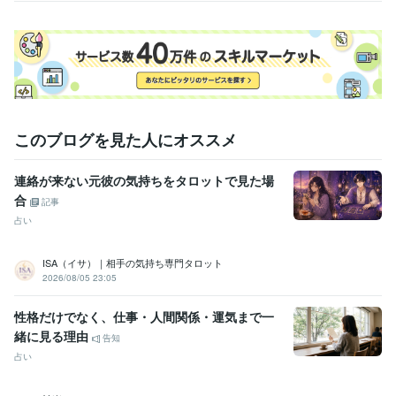
何卒よろしくお願い致します。

おかげさまで本年３月で5周年目をむかえました★彡

皆様に感謝です(ㅅ´꒳` )
経験職種
営業 / 営業事務・アシスタント
経験年数 : 7年
事務・ビジネスサポート / 事務（一般事務）
経験年数 : 5年
このブログを見た人にオススメ
受賞歴
双子ちゃんを出産したで賞
東日本大震災で被災に合ったで賞
ココナ
連絡が来ない元彼の気持ちをタロットで見た場
ラ　シルバーランク
ココナラ　ブロンズランク
ココナラ  シルバー
ランク帰って来ました(^-^)
ココナラ  ブロンズランクになりました
合
記事
ココナラシルバーランク帰って来ました
占い
資格・検定
ISA（イサ）｜相手の気持ち専門タロット
メンタル心理カウンセラー
取得年 : 2020年
2026/08/05 23:05
上級心理カウンセラー
取得年 : 2021年
タロットリーディングマスター
取得年 : 2022年
性格だけでなく、仕事・人間関係・運気まで一
その他ツール
緒に見る理由
告知
実母の鬱病、パニック障害に寄添う:10年
お悩み・人生相談:29年
占い
我が子の不登校経験:2年
オラクルカード・タロットカード【２０２２．8月】:3年