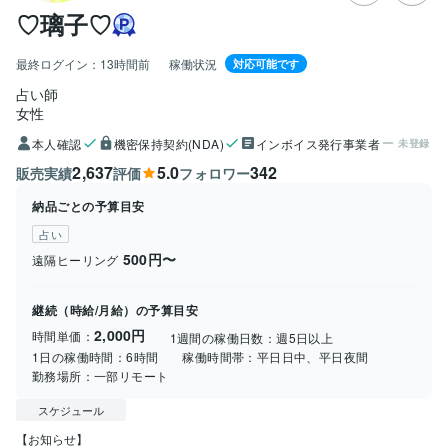
♡璃子♡
最終ログイン：
13時間前
稼働状況
対応可能です
占い師
女性
本人確認
機密保持契約(NDA)
インボイス発行事業者
未登録
2,637
5.0
342
販売実績
評価
フォロワー
納品ごとの予算目安
占い
500円〜
遠隔ヒーリング
継続（時給/月給）の予算目安
2,000円
時間単価：
1週間の稼働日数：
週5日以上
1日の稼働時間：
6時間
稼働時間帯：
平日日中、平日夜間
勤務場所：
一部リモート
スケジュール
【お知らせ】