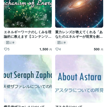
エネルギーワークのしくみを理
重力レンズが教えてくれる「あ
論的に教えます【コンテンツマ
なたのエネルギーが現実を創
ーケット版】
る」という宇宙のしくみ
記事
記事
1,500
500
5
4
円
円
熾天使ザファレルについて
アスタラについて