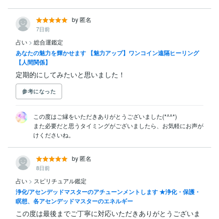
by 匿名
7日前
占い
>
総合運鑑定
あなたの魅力を輝かせます 【魅力アップ】ワンコイン遠隔ヒーリング
【人間関係】
定期的にしてみたいと思いました！
参考になった
この度はご縁をいただきありがとうございました(*^^*)

また必要だと思うタイミングがございましたら、お気軽にお声が
けくださいね。
by 匿名
8日前
占い
>
スピリチュアル鑑定
浄化/アセンデッドマスターのアチューンメントします ★浄化・保護・
瞑想、各アセンデッドマスターのエネルギー
この度は最後までご丁寧に対応いただきありがとうございま