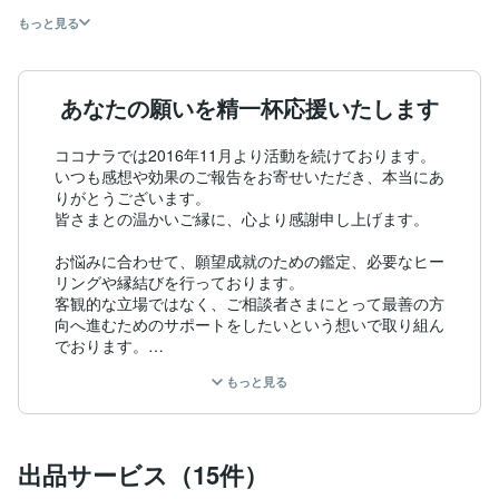
もっと見る
あなたの願いを精一杯応援いたします
ココナラでは2016年11月より活動を続けております。

いつも感想や効果のご報告をお寄せいただき、本当にあ
りがとうございます。

皆さまとの温かいご縁に、心より感謝申し上げます。

お悩みに合わせて、願望成就のための鑑定、必要なヒー
リングや縁結びを行っております。

客観的な立場ではなく、ご相談者さまにとって最善の方
向へ進むためのサポートをしたいという想いで取り組ん
でおります。

お一人おひとりに丁寧に向き合い、それぞれに最適な施
もっと見る
術をご提供しています。

ご相談内容に応じてこちらからご提案させていただき、
確認のうえで安心して施術を受けていただけるよう心が
出品サービス（15件）
けております。

また、ご相談内容を文章にするのが難しい方にも対応可