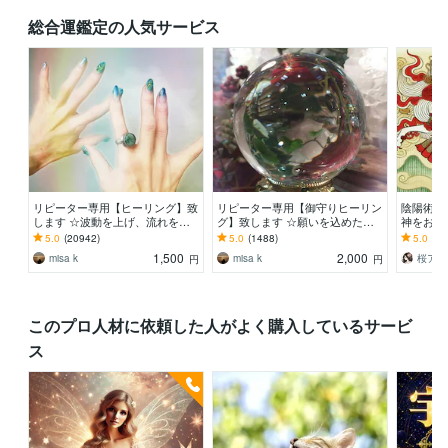
総合運鑑定の人気サービス
リピーター専用【ヒーリング】致
リピーター専用【御守りヒーリン
陰陽術☯
します ☆波動を上げ、流れを良
グ】致します ☆願いを込めたい
神をお渡
くします☆
人に、あなたに☆
える式神
5.0
(20942)
5.0
(1488)
5.0
(56
運を引き
1,500
2,000
misa k
misa k
桜アズ
円
円
このプロ人材に依頼した人がよく購入しているサービ
ス