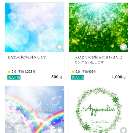
能な施術をご用意しております。

施術メニューの詳細については、ココナラブログにてご
案内しています。

どのメニューを選べばよいか迷われた場合は、お気軽に
DMよりご相談くださいね。

対応できない施術については、はっきりとお伝えしてお
りますが、必ず代替案をご提示させていただいておりま
す。

あなたの魅力を輝かせます
一人ひとりのお悩みに合わせたヒ
なお、円滑なコミュニケーションが難しいと判断した場
ーリングをいたします
合は、大変恐縮ですがご依頼をお断りさせていただくこ
とがございます。

5.0
1,328
5.0
409
実績
件
実績
件
500
1,000
何卒ご了承ください。

円
円
購入可能
購入可能
また、あらかじめ施術スケジュールが決まっている場合
は、その日程に合わせて施術を行っておりますので、安
心してお任せくださいね。

わたくしはどこかの団体に所属しているわけではなく、
改名なども行っておりません。

個人で開業し、「璃子（りこ）」の名前で活動しており