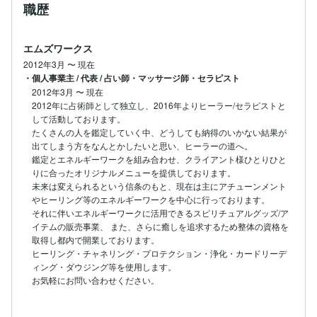
職歴
エムズワークス
2012年3月
〜
現在
・個人事業主 / 代表 / 占い師・マッサージ師・セラピスト
2012年3月
〜
現在
2012年に占術師として独立し、2016年よりヒーラー/セラピストと
して活動しております。

たくさんの人を鑑定していく中、どうしても納得のいかない結果が
出てしまう方をなんとかしたいと思い、ヒーラーの道へ。

鑑定とエネルギーワークを組み合わせ、クライアント様ひとりひと
りに合ったオリジナルメニューを提供しております。

未来は変えられるという信条のもと、現在は主にアチューンメント
やヒーリング等のエネルギーワークを中心に行っております。

それに伴いエネルギーワークに活用できるスピリチュアルグッズ/ア
イテムの販売事業、 また、さらに癒しを追求するため整体の資格を
取得し都内で開業しております。

ヒーリング・チャネリング・プロテクション・浄化・カードリーデ
ィング・ダウジング等を使用します。

お気軽にお問い合わせください。
