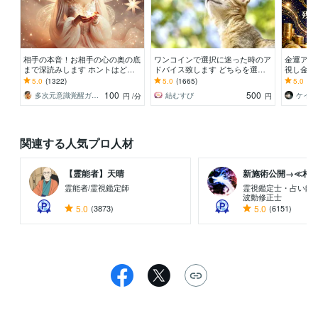
相手の本音！お相手の心の奥の底
ワンコインで選択に迷った時のア
金運アッ
まで深読みします ホントはどう
ドバイス致します どちらを選べ
視し金脈
思ってるの？お相手の本心を霊感
ば良いか迷った時の道しるべとな
る“富の
5.0
(1322)
5.0
(1665)
5.0
(32
タロットで探ります
れますように!
解除、恵
100
500
多次元意識覚醒ガイド⭐︎珠緒（たまお）
結むすび
円
/分
円
関連する人気プロ人材
【霊能者】天晴
新施術公開→≪相手意
霊能者/霊視鑑定師
霊視鑑定士・占い師
波動修正士
5.0
(3873)
5.0
(6151)