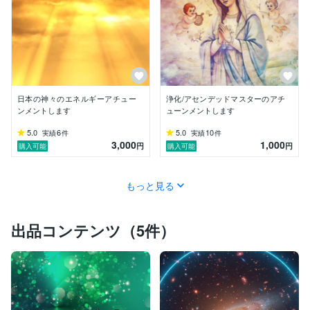
日本の神々のエネルギーアチュー
浄化/アセンデッドマスターのアチ
ンメントします
ューンメントします
5.0
6
5.0
10
実績
件
実績
件
3,000
1,000
円
円
購入可能
購入可能
もっと見る
出品コンテンツ（5件）