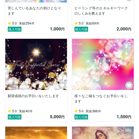
ます。

同じお名前や似たお名前の方がいらっしゃる場合でも、
苦しんでいるあなたの助けとなり
ヒーリング等のエネルギーワーク
すべて別の方となります。

ます
のしくみを教えます
5.0
254
5.0
69
実績
件
実績
件
1,000
2,000
円
円
購入可能
購入可能
願望成就のお手伝いをいたします
様々なご縁をつなぐお手伝いをし
ます
5.0
40
5.0
366
実績
件
実績
件
5,000
1,500
円
円
購入可能
購入可能