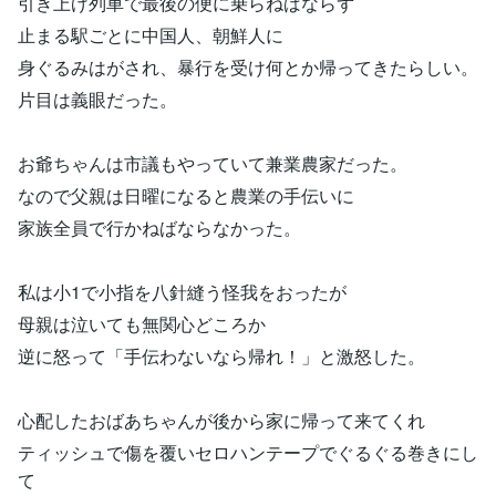
引き上げ列車で最後の便に乗らねばならず
止まる駅ごとに中国人、朝鮮人に
身ぐるみはがされ、暴行を受け何とか帰ってきたらしい。
片目は義眼だった。
お爺ちゃんは市議もやっていて兼業農家だった。
なので父親は日曜になると農業の手伝いに
家族全員で行かねばならなかった。
私は小1で小指を八針縫う怪我をおったが
母親は泣いても無関心どころか
逆に怒って「手伝わないなら帰れ！」と激怒した。
心配したおばあちゃんが後から家に帰って来てくれ
ティッシュで傷を覆いセロハンテープでぐるぐる巻きにし
て