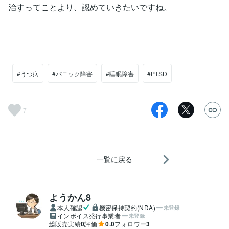
治すってことより、認めていきたいですね。
#うつ病
#パニック障害
#睡眠障害
#PTSD
7
一覧に戻る
ようかん8
本人確認
機密保持契約(NDA)
未登録
インボイス発行事業者
未登録
総販売実績
0
評価
0.0
フォロワー
3