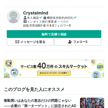
Crystalmind
本人確認
機密保持契約(NDA)
インボイス発行事業者
未登録
総販売実績
0
評価
0.0
フォロワー
3
無料で見積り相談
メッセージを送る
フォロー
3
このブログを見た人にオススメ
衝動買いはあなたの意志だけの問題じゃない
——企業の「第一ターゲット」に設定されたAD