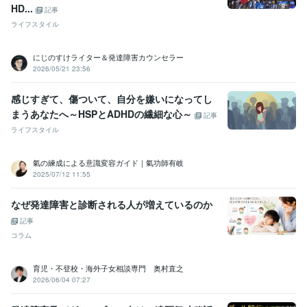
HD...
記事
ライフスタイル
にじのすけライター＆発達障害カウンセラー
2026/05/21 23:56
感じすぎて、傷ついて、自分を嫌いになってし
まうあなたへ～HSPとADHDの繊細な心～
記事
ライフスタイル
氣の練成による意識変容ガイド｜氣功師有岐
2025/07/12 11:55
なぜ発達障害と診断される人が増えているのか
記事
コラム
育児・不登校・海外子女相談専門 奥村直之
2026/06/04 07:27