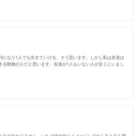
利になり1人でも生きていける、そう思います。しかし私は友達は
きる動物が人だと思います。友達が1人もいない人が近くにいまし
と左が分かりません。いちど頭の中にイメージしてから右と左を理