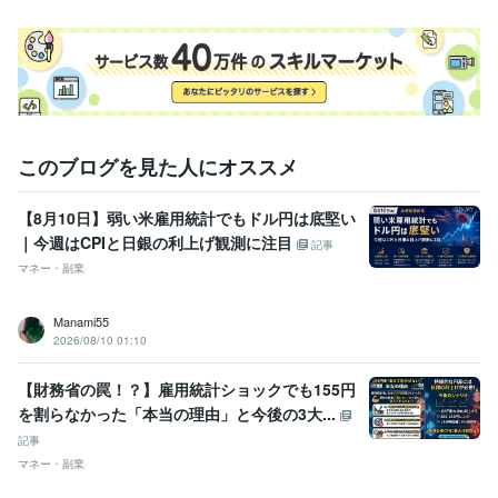
学歴
府立大学工業高等専門学校
1980年3月 ~ 1985年2月
テクニオン・イスラエル工科大学研修
1986年3月 ~ 1987年8月
このブログを見た人にオススメ
【8月10日】弱い米雇用統計でもドル円は底堅い
｜今週はCPIと日銀の利上げ観測に注目
記事
マネー・副業
Manami55
2026/08/10 01:10
​【財務省の罠！？】雇用統計ショックでも155円
を割らなかった「本当の理由」と今後の3大...
記事
マネー・副業