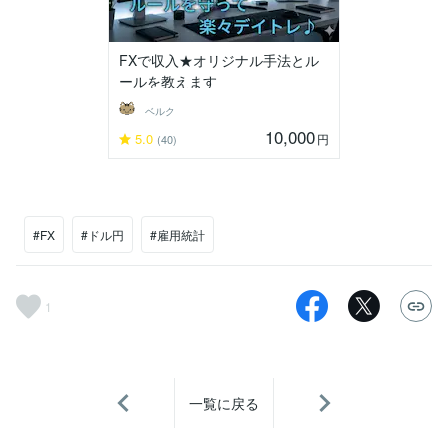
FXで収入★オリジナル手法とル
ールを教えます
ベルク
10,000
5.0
円
(40)
#FX
#ドル円
#雇用統計
1
一覧に戻る