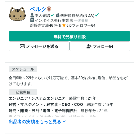
ベルク
本人確認
機密保持契約(NDA)
インボイス発行事業者
未登録
総販売実績
46
評価
5.0
フォロワー
64
無料で見積り相談
メッセージを送る
フォロー
64
スケジュール
全日9時～22時ぐらいで対応可能で、基本30分以内に返信、納品を心が
けております。
経験職種
エンジニア / システムエンジニア
経験年数 : 21年
経営・マネジメント / 経営者・CEO・COO
経験年数 : 18年
研究・開発・設計 / 電気・電子制御設計
経験年数 : 21年
ライフスタイル・その他 / その他
経験年数 : 10年
出品者の実績をもっと見る
職歴
現在フリーランス(不定期顧問)
1985年3月 ~ 2005年4月
2005年8