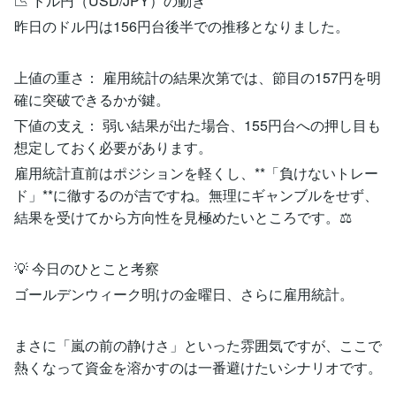
​📉 ドル円（USD/JPY）の動き
​昨日のドル円は156円台後半での推移となりました。
​上値の重さ： 雇用統計の結果次第では、節目の157円を明
確に突破できるかが鍵。
​下値の支え： 弱い結果が出た場合、155円台への押し目も
想定しておく必要があります。
​雇用統計直前はポジションを軽くし、**「負けないトレー
ド」**に徹するのが吉ですね。無理にギャンブルをせず、
結果を受けてから方向性を見極めたいところです。⚖️
​💡 今日のひとこと考察
​ゴールデンウィーク明けの金曜日、さらに雇用統計。
まさに「嵐の前の静けさ」といった雰囲気ですが、ここで
熱くなって資金を溶かすのは一番避けたいシナリオです。