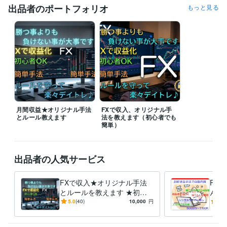
月 ~ 2012年9月
2010年8月 ~ 現在
2015年9月 ~ 現在
出品者のポートフォリオ
もっと見る
資格・検定
第一種電気工事士
取得年 : 1984年
古物商許可
取得年 : 2004年
廃棄物処理施設技術管理者
取得年 : 2010年
遺品整理士
取得年 : 2015年
情報処理安全確保支援士
取得年 : 2016年
プログラミング言語・フレームワーク
HTML:25年
Java:25年
VBA:25年
Visual Basic:25年
Linux:25年
UNIX:25年
月間収益★オリジナル手法
C:25年
SQL:8年
FXで収入、オリジナル手
とルール教えます
法を教えます（初心者でも
簡単）
ビジネス・クリエイティブツール
Wix:10年
Excel:24年
Google サイト:20年
Google スプレッドシート:5年
Google ドキュメント:5年
Word:24年
出品者の人気サービス
BASE:5年
Shopify:5年
STORES:5年
得意分野
FXで収入★オリジナル手法
FX
資産運用・副業の相談
誰でも簡単FXオリジナル手法
とルールを教えます ★初心
んか
FX
副業
手法
トレード
収入
者でも毎月結果が出せる簡単
4を
5.0
(40)
10,000
円
5.0
ビジネス代行・事務代行
ECショップの開設～運営の指導
デイトレ★増強版★
作れ
ヤフオク
ネット販売
代行
オークション
ECサイト
出品
副業