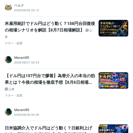
ベルク
2026/08/08 22:12
米雇用統計でドル円はどう動く？158円台回復後
の相場シナリオを解説【8月7日相場解説】
記
事
マネー・副業
Manami55
2026/08/07 00:43
【ドル円は157円台で膠着】為替介入の本当の効
果とは？今後の相場を徹底予想【8月6日相場...
記事
マネー・副業
Manami55
2026/08/06 00:39
日米協調介入でドル円はどう動く？日銀利上げ