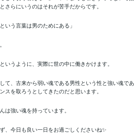
とさらにいうのはそれが苦手だからです。
という言葉は男のためにある」
。
というように、実際に世の中に働きかけます。
して、古来から弱い魂である男性という性と強い魂で
ンスを取ろうとしてきたのだと思います。
んは強い魂を持っています。
ず、今日も良い一日をお過ごしくださいね✨