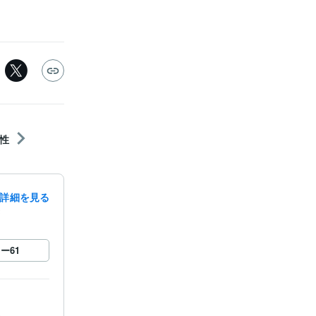
性
詳細を見る
録
ロー
61