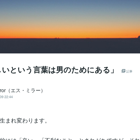
しいという言葉は男のためにある」
記事
irror（エス・ミラー）
09 22:44
生まれ変わります。