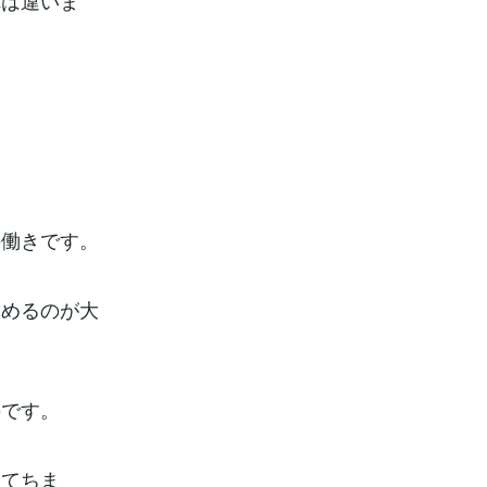
れは違いま
の働きです。
休めるのが大
のです。
捨てちま