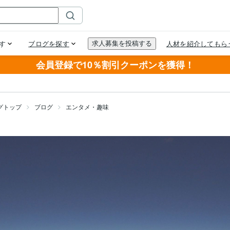
会員登録で10％割引クーポンを獲得！
グトップ
ブログ
エンタメ・趣味