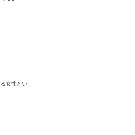
ある女性とい