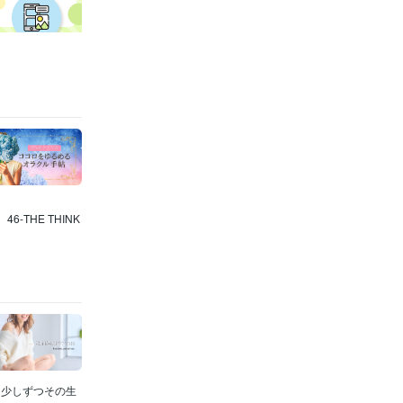
THE THINK
て少しずつその生