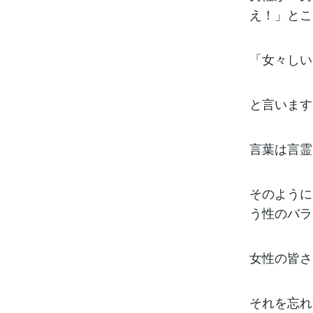
え！」とこ
「女々しい
と言います
言葉は言霊
そのように
う性のバラ
女性の皆さ
それを忘れ