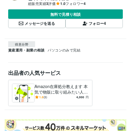
総販売実績
3
評価
1.0
フォロワー
4
無料で見積り相談
メッセージを送る
フォロー
4
得意分野
資産運用・副業の相談
パソコンのみで完結
出品者の人気サービス
Amazon在庫処分教えます 本
気で物販に取り組みたい人限
定
1.0
(3)
4,000
円