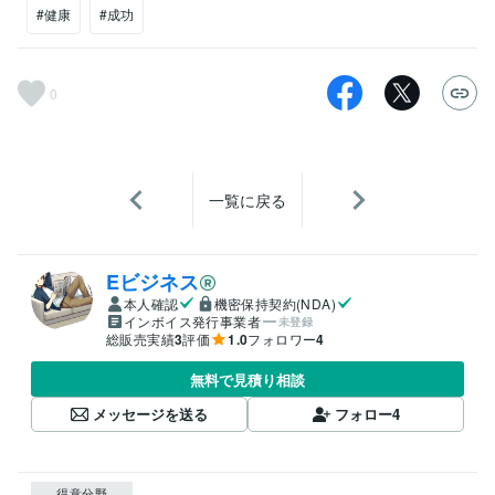
#健康
#成功
0
一覧に戻る
Eビジネス
本人確認
機密保持契約(NDA)
インボイス発行事業者
未登録
総販売実績
3
評価
1.0
フォロワー
4
無料で見積り相談
メッセージを送る
フォロー
4
得意分野