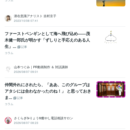
コラム
潜在意識アナリスト 吉村京子
2023/10/08 07:41
ファーストペンギンとして海へ飛び込め――茂
木健一郎氏が明かす「ずしりと手応えのある人
生」...
記事
コラム
山本つぐみ｜PR動画制作 ＆ 対話講師
2026/08/07 09:01
仲間外れにされたら、「ああ、このグループは
アタシには合わなかったのね！」 と思っておき
ま...
記事
コラム
さくらぎ☕りょう⛎癒やし電話相談サロン
2026/08/07 08:23