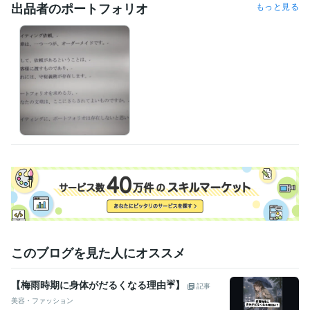
出品者のポートフォリオ
もっと見る
資格・検定
理容師
取得年 : 1985年
得意分野
ライティング・翻訳
コピーライティング
ブログ代筆
弔辞・祝辞な
どのスピーチ
抗議文
店名などネーミング
ライティング、コピー
このブログを見た人にオススメ
【梅雨時期に身体がだるくなる理由☔️】
記事
美容・ファッション