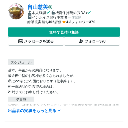
畠山慧美
本人確認
機密保持契約(NDA)
インボイス発行事業者
未登録
総販売実績
1,406
評価
4.8
フォロワー
370
無料で見積り相談
メッセージを送る
フォロー
370
スケジュール
基本、午後からの納品になります。

最近夜中型のお客様が多くなられましたが、

私は22時には布団におります（仕事終了）。

朝一番納品がご希望の場合は、

21時までにお申し付けください。
受賞歴
遠雷や、残すものなどなにもない
東北北海道文学賞
現代詩中新田未
出品者の実績をもっと見る
来賞縄文賞（成人の部初回受賞者）
NHKオーディオドラマシナリオ
大賞審査員奨励賞
伊藤園俳句大賞佳作
読売新聞おんなの詩年間賞
白梅～その友情
凌霄花、赫赫と
kindle　　畠山恵美作品集