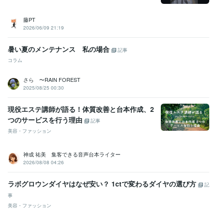
藤PT
2026/06/09 21:19
暑い夏のメンテナンス 私の場合
記事
コラム
さら 〜RAIN FOREST
2025/08/25 00:30
現役エステ講師が語る！体質改善と台本作成、2
つのサービスを行う理由
記事
美容・ファッション
神成 祐美 集客できる音声台本ライター
2026/08/08 04:26
ラボグロウンダイヤはなぜ安い？ 1ctで変わるダイヤの選び方
記
事
美容・ファッション