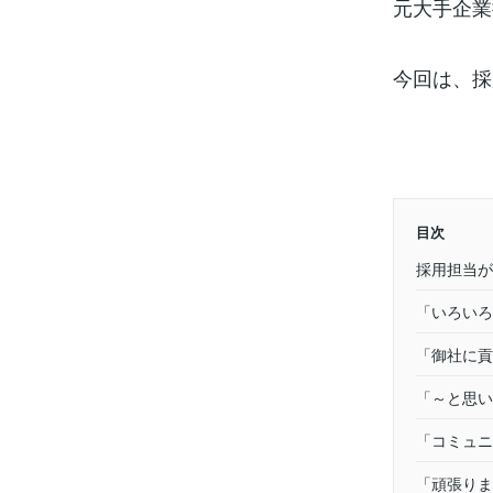
元大手企業
今回は、採
目次
採用担当が
「いろいろ
「御社に貢
「～と思い
「コミュニ
「頑張りま