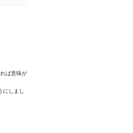
、
ければ意味が
うにしまし