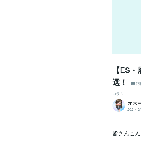
【ES・
選！
記
コラム
元大手
2021/12/
皆さんこん