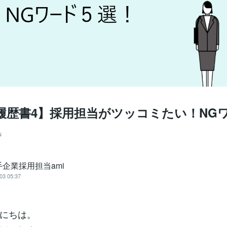
履歴書4】採用担当がツッコミたい！NG
事
企業採用担当ami
03 05:37
にちは。