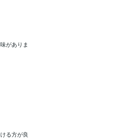
！
意味がありま
付ける方が良