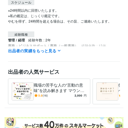
スケジュール
※24時間以内に回答いたします。

※私の鑑定は、じっくり鑑定です。

やむを得ず、24時間を超える場合は、その旨、ご連絡いたします。

経験職種
管理 / 経理
経験年数 : 2年
事務・ビジネスサポート / 事務（一般事務）
経験年数 : 13年
出品者の実績をもっと見る
ライフスタイル・その他 / 占い師
経験年数 : 4年
ライフスタイル・その他 / 講師・インストラクター
ライフスタイル・その他 / その他
経験年数 : 4年
出品者の人気サービス
受賞歴
ココナラ　ブロンズランク
職場の苦手な人の“言動の意
仕事
資格・検定
味”を読み解きます マウント
べき
上級心理カウンセラー
取得年 : 2022年
傾向・具体的な対応/対策ま
間関
5.0
(16)
2,000
円
5.0
メンタル心理カウンセラー
取得年 : 2022年
で分かるタロット鑑定
ット
日商簿記検定2級
取得年 : 2008年
日商簿記検定3級
取得年 : 2006年
得意分野
占い
インスピレーションタロット