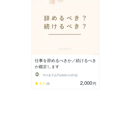
仕事を辞めるべきか／続けるべき
か鑑定します
ﾏｳﾝﾄ女子占FUJIﾀﾛｯﾄｺｺﾅﾗ店
2,000
5.0
円
(9)