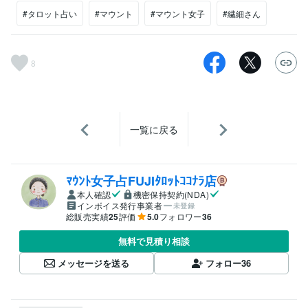
#タロット占い
#マウント
#マウント女子
#繊細さん
8
一覧に戻る
ﾏｳﾝﾄ女子占FUJIﾀﾛｯﾄｺｺﾅﾗ店
本人確認
機密保持契約(NDA)
インボイス発行事業者
未登録
総販売実績
25
評価
5.0
フォロワー
36
無料で見積り相談
メッセージを送る
フォロー
36