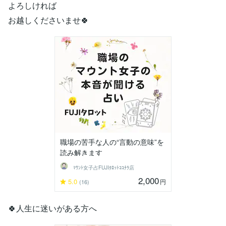
よろしければ
お越しくださいませ🍀
職場の苦手な人の“言動の意味”を
読み解きます
ﾏｳﾝﾄ女子占FUJIﾀﾛｯﾄｺｺﾅﾗ店
2,000
5.0
円
(16)
🍀人生に迷いがある方へ