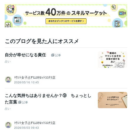
得意分野
占い
インスピレーションタロット
悩み相談・カウンセリング
心理カウンセラー
このブログを見た人にオススメ
自分が幸せになる責任
記事
占い
ﾏｳﾝﾄ女子占FUJIﾀﾛｯﾄｺｺﾅﾗ店
2026/05/16 10:45
こんな気持ちはありませんか？⑨ ちょっとし
た言葉
記事
占い
ﾏｳﾝﾄ女子占FUJIﾀﾛｯﾄｺｺﾅﾗ店
2026/05/03 09:43