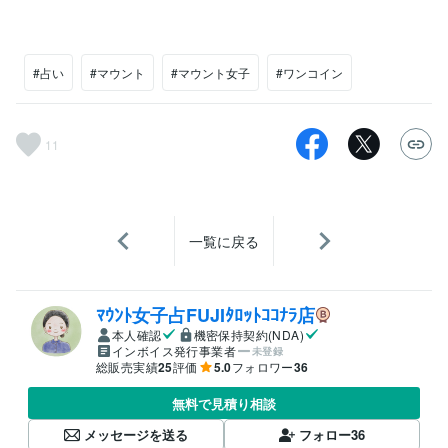
#占い
#マウント
#マウント女子
#ワンコイン
11
一覧に戻る
ﾏｳﾝﾄ女子占FUJIﾀﾛｯﾄｺｺﾅﾗ店
本人確認
機密保持契約(NDA)
インボイス発行事業者
未登録
総販売実績
25
評価
5.0
フォロワー
36
無料で見積り相談
メッセージを送る
フォロー
36