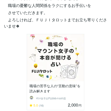
職場の憂鬱な人間関係をラクにするお手伝いを
させていただきます。
よろしければ、ＦＵＪＩタロットまでお立ち寄りくださ
いませ🍀
職場の苦手な人の“言動の意味”を
読み解きます
ﾏｳﾝﾄ女子占FUJIﾀﾛｯﾄｺｺﾅﾗ店
2,000
5.0
円
(16)