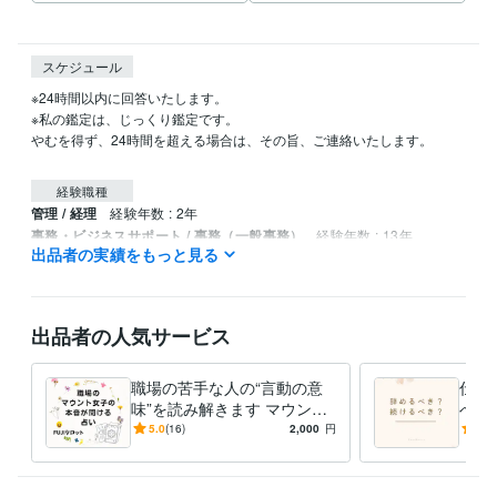
スケジュール
※24時間以内に回答いたします。

※私の鑑定は、じっくり鑑定です。

やむを得ず、24時間を超える場合は、その旨、ご連絡いたします。

経験職種
管理 / 経理
経験年数 : 2年
事務・ビジネスサポート / 事務（一般事務）
経験年数 : 13年
出品者の実績をもっと見る
ライフスタイル・その他 / 占い師
経験年数 : 4年
ライフスタイル・その他 / 講師・インストラクター
ライフスタイル・その他 / その他
経験年数 : 4年
出品者の人気サービス
受賞歴
ココナラ　ブロンズランク
職場の苦手な人の“言動の意
仕事
資格・検定
味”を読み解きます マウント
べき
上級心理カウンセラー
取得年 : 2022年
傾向・具体的な対応/対策ま
間関
5.0
(16)
2,000
円
5.0
メンタル心理カウンセラー
取得年 : 2022年
で分かるタロット鑑定
ット
日商簿記検定2級
取得年 : 2008年
日商簿記検定3級
取得年 : 2006年