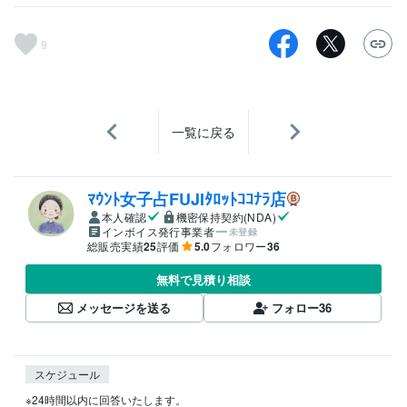
9
一覧に戻る
ﾏｳﾝﾄ女子占FUJIﾀﾛｯﾄｺｺﾅﾗ店
本人確認
機密保持契約(NDA)
インボイス発行事業者
未登録
総販売実績
25
評価
5.0
フォロワー
36
無料で見積り相談
メッセージを送る
フォロー
36
スケジュール
※24時間以内に回答いたします。
