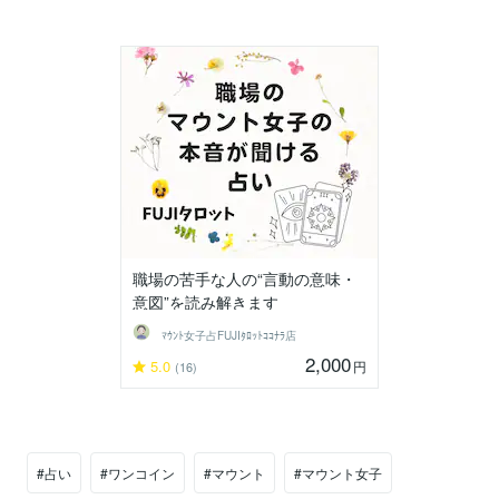
職場の苦手な人の“言動の意味・
意図”を読み解きます
ﾏｳﾝﾄ女子占FUJIﾀﾛｯﾄｺｺﾅﾗ店
2,000
5.0
円
(16)
#占い
#ワンコイン
#マウント
#マウント女子