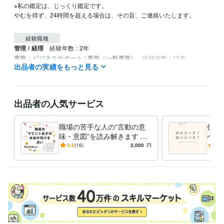
※私の鑑定は、じっくり鑑定です。

やむを得ず、24時間を超える場合は、その旨、ご連絡いたします。

経験職種
管理 / 経理
経験年数 : 2年
事務・ビジネスサポート / 事務（一般事務）
経験年数 : 13年
出品者の実績をもっと見る
ライフスタイル・その他 / 占い師
経験年数 : 4年
ライフスタイル・その他 / 講師・インストラクター
ライフスタイル・その他 / その他
経験年数 : 4年
出品者の人気サービス
受賞歴
ココナラ　ブロンズランク
職場の苦手な人の“言動の意
仕事
資格・検定
味・意図”を読み解きます マ
べき
上級心理カウンセラー
取得年 : 2022年
ウント傾向・具体的な対応/
間関
5.0
(16)
2,000
円
5.0
メンタル心理カウンセラー
取得年 : 2022年
対策まで分かるタロット鑑定
ット
日商簿記検定2級
取得年 : 2008年
日商簿記検定3級
取得年 : 2006年
得意分野
占い
インスピレーションタロット
悩み相談・カウンセリング
心理カウンセラー