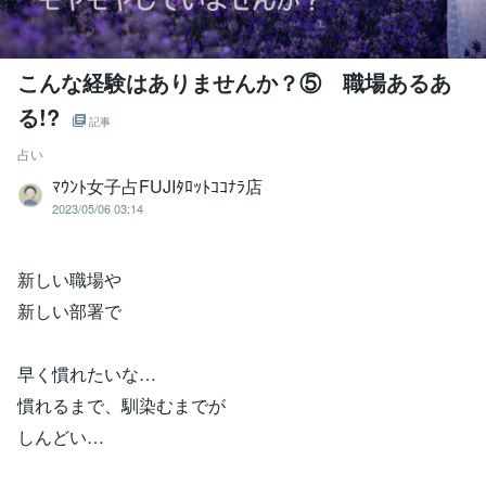
こんな経験はありませんか？⑤ 職場あるあ
る!?
記事
占い
ﾏｳﾝﾄ女子占FUJIﾀﾛｯﾄｺｺﾅﾗ店
2023/05/06 03:14
新しい職場や
新しい部署で
早く慣れたいな…
慣れるまで、馴染むまでが
しんどい…