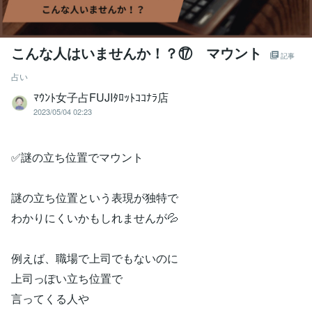
こんな人はいませんか！？⑰ マウント
記事
占い
ﾏｳﾝﾄ女子占FUJIﾀﾛｯﾄｺｺﾅﾗ店
2023/05/04 02:23
✅謎の立ち位置でマウント
謎の立ち位置という表現が独特で
わかりにくいかもしれませんが💦
例えば、職場で上司でもないのに
上司っぽい立ち位置で
言ってくる人や