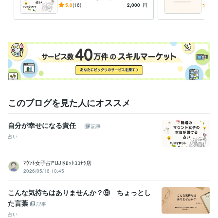
上級心理カウンセラー
取得年 : 2022年
傾向・具体的な対応/対策ま
間関
5.0
(16)
2,000
円
5.0
メンタル心理カウンセラー
取得年 : 2022年
で分かるタロット鑑定
ット
日商簿記検定2級
取得年 : 2008年
日商簿記検定3級
取得年 : 2006年
得意分野
占い
インスピレーションタロット
悩み相談・カウンセリング
心理カウンセラー
このブログを見た人にオススメ
自分が幸せになる責任
記事
占い
ﾏｳﾝﾄ女子占FUJIﾀﾛｯﾄｺｺﾅﾗ店
2026/05/16 10:45
こんな気持ちはありませんか？⑨ ちょっとし
た言葉
記事
占い