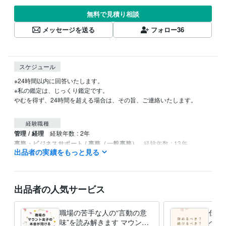
無料で見積り相談
メッセージを送る
フォロー
36
スケジュール
※24時間以内に回答いたします。

※私の鑑定は、じっくり鑑定です。

やむを得ず、24時間を超える場合は、その旨、ご連絡いたします。

経験職種
管理 / 経理
経験年数 : 2年
事務・ビジネスサポート / 事務（一般事務）
経験年数 : 13年
出品者の実績をもっと見る
ライフスタイル・その他 / 占い師
経験年数 : 4年
ライフスタイル・その他 / 講師・インストラクター
ライフスタイル・その他 / その他
経験年数 : 4年
出品者の人気サービス
受賞歴
ココナラ　ブロンズランク
職場の苦手な人の“言動の意
仕事
資格・検定
味”を読み解きます マウント
べき