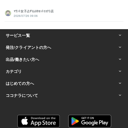
ﾏｳﾝﾄ女子占FUJIﾀﾛｯﾄｺｺﾅﾗ店
2026/07/26 09:06