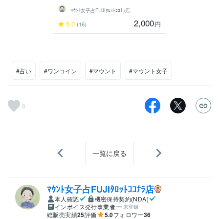
ﾏｳﾝﾄ女子占FUJIﾀﾛｯﾄｺｺﾅﾗ店
2,000
5.0
円
(16)
#占い
#ワンコイン
#マウント
#マウント女子
8
一覧に戻る
ﾏｳﾝﾄ女子占FUJIﾀﾛｯﾄｺｺﾅﾗ店
本人確認
機密保持契約(NDA)
インボイス発行事業者
未登録
総販売実績
25
評価
5.0
フォロワー
36