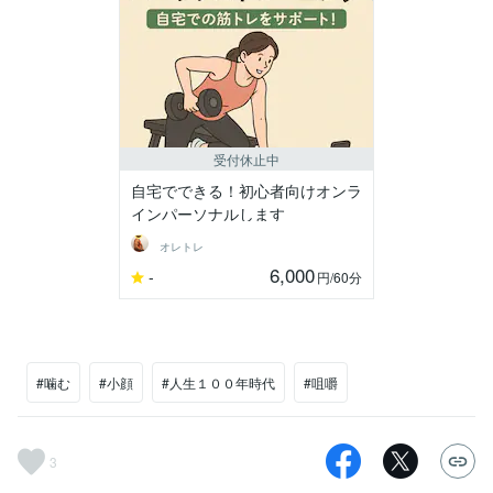
受付休止中
自宅でできる！初心者向けオンラ
インパーソナルします
オレトレ
6,000
-
円
/60分
#噛む
#小顔
#人生１００年時代
#咀嚼
3