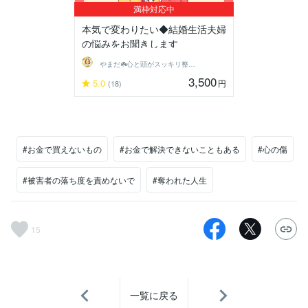
満枠対応中
本気で変わりたい◆結婚生活夫婦
の悩みをお聞きします
やまだ☘️心と頭がスッキリ整うサロン
3,500
5.0
円
(18)
#お金で買えないもの
#お金で解決できないこともある
#心の傷
#被害者の落ち度を責めないで
#奪われた人生
15
一覧に戻る