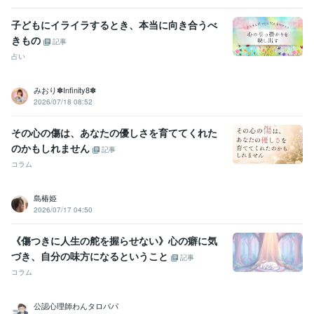
係
★自己肯定感・生き辛さ・自分らしく生きる
★仕事の悩み・やり
たいことがわからない
子どもにイライラするとき、本当に向き合うべ
自己肯定感
メンタルブロック
自信がない
毒親育ち
仕事の悩み
きもの
記事
人間関係の悩み
友人の悩み
自分らしさ
思い込みを手放す方法
占い
自分を好きになりたい
みおり✽Infinity8✽
2026/07/18 08:52
その心の傷は、あなたの優しさを育ててくれた
のかもしれません
記事
コラム
島椿姫
2026/07/17 04:50
《傷つきに人生の舵を握らせない》心の癖に気
づき、自分の味方になるということ
記事
コラム
公認心理師わんタロパパ