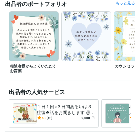
出品者のポートフォリオ
もっと見る
※当日の最終受付は２０時半ぐらいまで

（金・土など休みの前日は２２時以降でも可）

お一人様ずつ真剣に向き合って丁寧に

長文でやり取りをさせていただいています

ので、お受けできる枠に限りがあります

１度に対応できる人数を超えました場合は

相談者様からよくいただく
カウンセラー
一時的にサービス受付を停止します

お言葉
【再開通知を受け取る】をポチッと

出品者の人気サービス
押してお待ちいただけると嬉しいです
経験職種
ライフスタイル・その他 / カウンセラー・コーチ
経験年数 : 4年
１日１回×３日間あるいは３
心理
ライフスタイル・その他 / アドバイザー
往復☘️話をお聞きします 愚痴
経験年数 : 6年
人の
聞き・不安な気持ち・ペット
ママ
5.0
(42)
2,000
円
5.0
受賞歴
ロス・誰にも言えない出来事
推し
✨おかげ様で相談件数１００件突破
など
相談