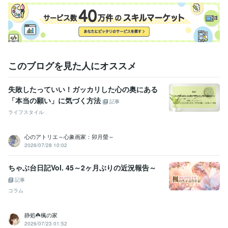
資格・検定
メンタル心理カウンセラー
取得年 : 2020年
上級心理カウンセラー
取得年 : 2020年
婚活アドバイザー
取得年 : 2020年
夫婦カウンセラー
取得年 : 2020年
パワーストーンセラピスト
取得年 : 2022年
日商簿記検定2級
取得年 : 1994年
このブログを見た人にオススメ
ビジネス・クリエイティブツール
失敗したっていい！ガッカリした心の奥にある
WordPress:5年
JIMDO:3年
Excel:8年
Word:8年
PCA:5年
「本当の願い」に気づく方法
ジョブカン会計:2年
弥生会計:9年
ChatGPT:0年
Canva:4年
記事
ライフスタイル
その他ツール
対人関係の悩み相談・愚痴聞き・恋愛婚活アドバイス:36年
心のアトリエ～心象画家：卯月螢～
保護動物と暮らす＆犬猫の命を救うための支援:33年
2026/07/28 10:02
ブログ執筆（ココナラWordPressアメブロ他）:18年
ちゃぶ台日記Vol. 45～2ヶ月ぶりの近況報告～
得意分野
悩み相談・カウンセリング
★婚活アドバイス・プロフィール添削
★
記事
夫婦問題・関係修復・離婚・不妊の辛さ
★恋愛相談・片想い・脈あ
コラム
り＆復縁の可能性
悩み相談
関係修復
恋愛相談
離婚相談
婚活疲れ
夫婦関係
静処☘️楓の家
結婚相談所
結婚生活
婚活の悩み
婚活相談
2026/07/23 01:52
悩み相談・カウンセリング
★友人・対人関係の悩み　職場の人間関