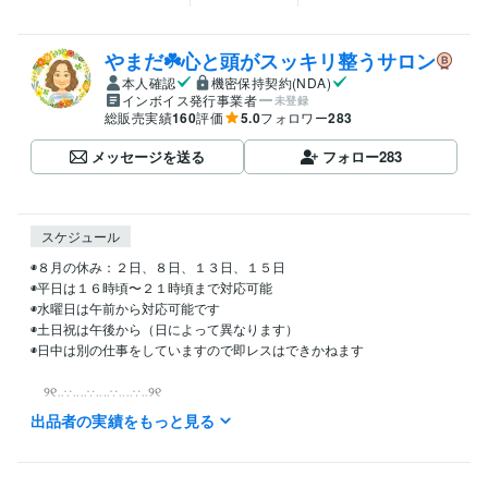
やまだ☘️心と頭がスッキリ整うサロン
本人確認
機密保持契約(NDA)
インボイス発行事業者
未登録
総販売実績
160
評価
5.0
フォロワー
283
メッセージを送る
フォロー
283
スケジュール
◉８月の休み：２日、８日、１３日、１５日

◉平日は１６時頃〜２１時頃まで対応可能

◉水曜日は午前から対応可能です

◉土日祝は午後から（日によって異なります）

◉日中は別の仕事をしていますので即レスはできかねます

　୨୧‥∵‥‥∵‥‥∵‥‥∵‥୨୧

出品者の実績をもっと見る
LINE感覚のチャットサービスをご希望の方は

「○時から可能ですか？」と事前にご連絡

くださいませ
