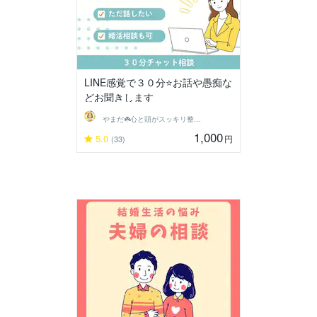
LINE感覚で３０分⭐️お話や愚痴な
どお聞きします
やまだ☘️心と頭がスッキリ整うサロン
1,000
5.0
円
(33)