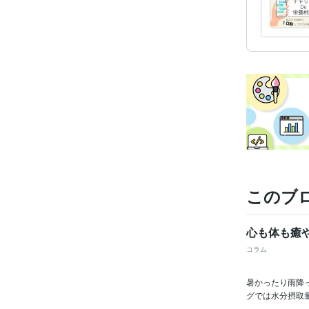
このブ
心も体も癒
コラム
暑かったり雨降
グでは水分摂取