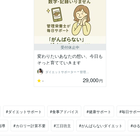
受付休止中
変わりたいあなたの想い、今日も
そっと育てていきます
ダイエットサポーター＊管理栄養士ちえ
29,000
-
円
#ダイエットサポート
#食事アドバイス
#健康サポート
#毎日サポ
指導
#カロリー計算不要
#三日坊主
#がんばらないダイエット
#ゆ