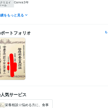
Canva:3年
クリエイ
ツール
住まい・美容・生活相談
食生活へのアドバイス
分野
実績をもっと見る
女子栄養大学
2012年3月 ~ 2016年2月
歴
英語
日常会話レベル
力
のポートフォリオ
も
の人気サービス
栄養相談☆悩める方に、食事