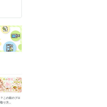
か？この前のブロ
り方...