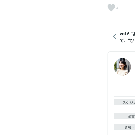
4
vol.
て、“ひ
スケジ
受賞
資格・