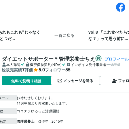
6 “あれもこれも”じゃなく
vol.8 「これ食べた
一覧に戻る
とつだ...
な？」って思う前に...
ダイエットサポーター＊管理栄養士ちえ
プロフィール
本人確認
機密保持契約(NDA)
インボイス発行事業者
未登録
7
5.0
55
総販売実績
評価
フォロワー
メッセージを送る
フォ
無料で見積り相談
ュール
お待たせしております。

11月中旬より再稼働いたします。
ココナラゆるっと活動開始
歴
管理栄養士
取得年 : 2015年
検定