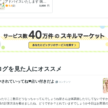
アドバイスいたします 病院
５年→スポーツジム勤務の管
5.0
(2)
3,000
円
理栄養士が健康をサポート
ログを見た人にオススメ
やされていってね❤占い付きだよ
コンテンツ
ったりここ数日どうなっちゃってんでしょうね皆さんは体調崩したりしてないです
量の計算方法を載せましたね、どうですか？とれていますでしょうか今日はお野菜の取