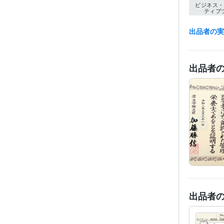
ビジネス・
ティブ
得意
出品者の
学
語学
出品者
出品者