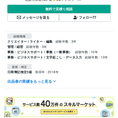
無料で見積り相談
メッセージを送る
フォロー
77
経験職種
クリエイター / ライター・編集
経験年数 : 3年
管理 / 経理
経験年数 : 3年
事務・ビジネスサポート / 事務（一般事務）
経験年数 : 10年
事務・ビジネスサポート / 文字起こし・データ入力
経験年数 : 10年
資格・検定
日商簿記検定3級
取得年 : 2018年
出品者の実績をもっと見る
ビジネス・クリエイティブツール
Google スプレッドシート:5年
Excel:13年
Word:3年
PowerPoint:10年
Google ドキュメント:3年
Google Analytics:6年
Google スライド:2年
SAP:1年
得意分野
ライティング・翻訳
Webライティング
事務アシスト