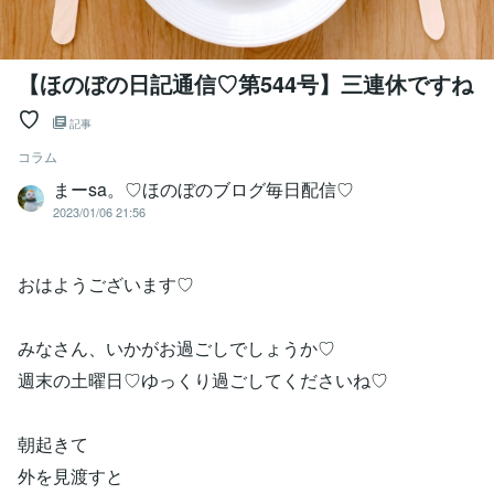
【ほのぼの日記通信♡第544号】三連休ですね
♡
記事
コラム
まーsa。♡ほのぼのブログ毎日配信♡
2023/01/06 21:56
おはようございます♡
みなさん、いかがお過ごしでしょうか♡
週末の土曜日♡ゆっくり過ごしてくださいね♡
朝起きて
外を見渡すと