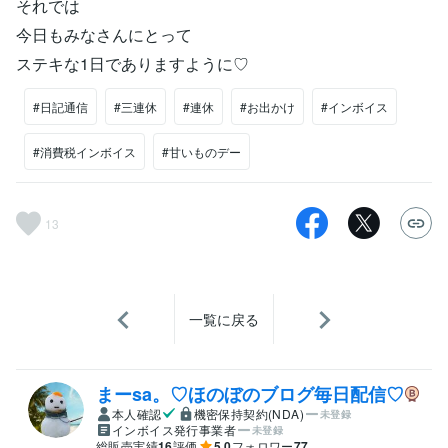
それでは
今日もみなさんにとって
ステキな1日でありますように♡
#日記通信
#三連休
#連休
#お出かけ
#インボイス
#消費税インボイス
#甘いものデー
13
一覧に戻る
まーsa。♡ほのぼのブログ毎日配信♡
本人確認
機密保持契約(NDA)
未登録
インボイス発行事業者
未登録
総販売実績
16
評価
5.0
フォロワー
77