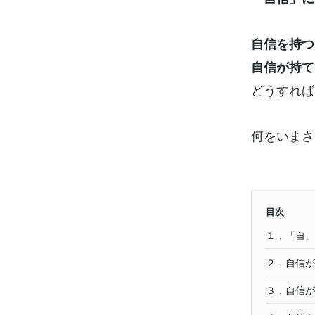
自信を持つ
自信が持て
どうすれば
何をいまさ
目次
１．「自」
２．自信が
３．自信が