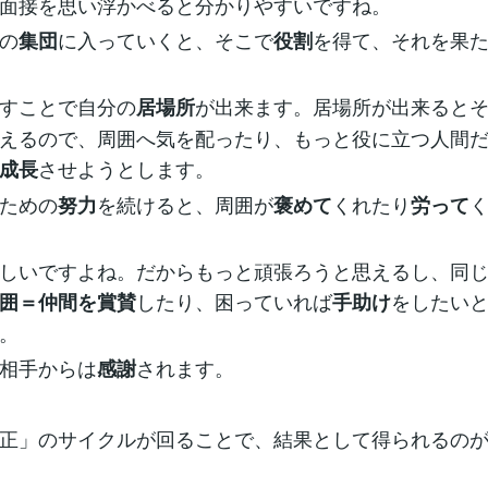
面接を思い浮かべると分かりやすいですね。
の
に入っていくと、そこで
を得て、それを果
集団
役割
すことで自分の
が出来ます。居場所が出来ると
居場所
えるので、周囲へ気を配ったり、もっと役に立つ人間
させようとします。
成長
ための
を続けると、周囲が
くれたり
努力
褒めて
労って
しいですよね。だからもっと頑張ろうと思えるし、同
したり、困っていれば
をしたい
囲＝仲間を賞賛
手助け
。
相手からは
されます。
感謝
正」のサイクルが回ることで、結果として得られるの