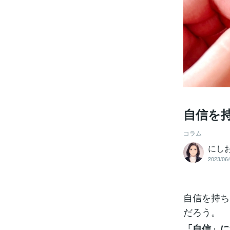
自信を
コラム
にし
2023/06/
自信を持ち
だろう。
「自信」に