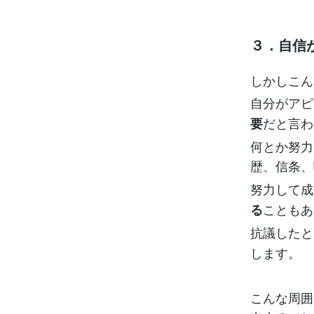
３．自信
しかしこん
自分がアピ
だと言わ
要
何とか努力
歴、信条、
努力して成
こともあ
る
抗議したと
します。
こんな周囲