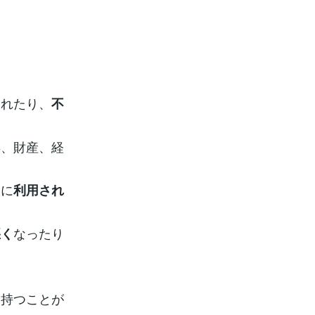
られたり、
不
姿、財産、経
うに
利用され
なったり
悪く
を持つことが