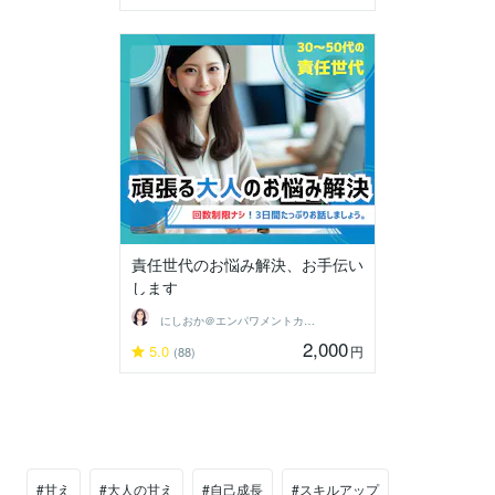
責任世代のお悩み解決、お手伝い
します
にしおか＠エンパワメントカウンセラー
2,000
5.0
円
(88)
#甘え
#大人の甘え
#自己成長
#スキルアップ