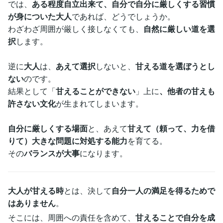
では、
ある程度自立出来て、自分で自分に厳しくする習慣
が身についた大人
であれば、どうでしょうか。
わざわざ周囲が厳しく接しなくても、
自然に厳しい道を選
択
します。
逆に
大人
は、
あえて選択
しないと、
甘える道を選ぼうとし
ない
のです。
結果として「
甘えることができない
」上に
、他者の甘えも
許さない文化
が生まれてしまいます。
自分に厳しくする場面
と、あえて
甘えて（頼って、力を借
りて）大きな問題に対処する能力
を育てる。
その
バランスが大事
になります。
大人が甘える時
とは、決して
自分一人の満足を得るためで
はありません
。
そこには、周囲への責任を含めて、
甘えることで自分を成