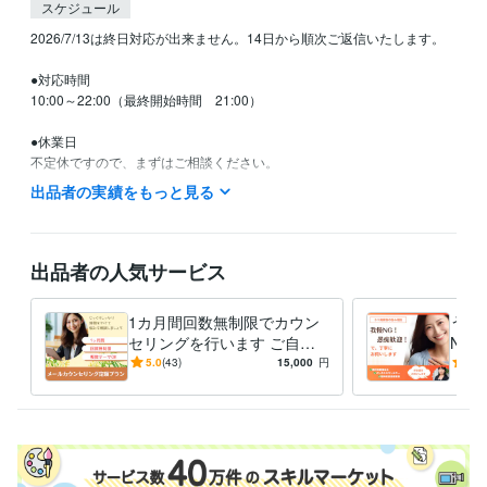
スケジュール
2026/7/13は終日対応が出来ません。14日から順次ご返信いたします。

●対応時間

10:00～22:00（最終開始時間　21:00）

●休業日

不定休ですので、まずはご相談ください。

出品者の実績をもっと見る
資格・検定
精神保健福祉士
取得年 : 2017年
上級心理カウンセラー
取得年 : 2020年
出品者の人気サービス
得意分野
悩み相談・カウンセリング
メールカウンセリング
精神障害者家族の
1カ月間回数無制限でカウン
うつ
ご相談
セリングを行います ご自身
NG
カウンセリング
のお悩み・家族のうつ病・自
保健
5.0
(43)
15,000
円
5.0
悩み相談・カウンセリング
うつ病家族の心理支援
己肯定感を高めたい、など
者に
家族支援