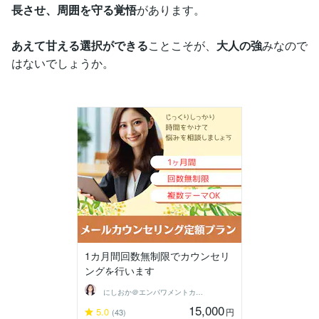
長させ、周囲を守る覚悟
があります。
あえて甘える選択ができる
ことこそが、
大人の強
みなので
はないでしょうか。
1カ月間回数無制限でカウンセリ
ングを行います
にしおか＠エンパワメントカウンセラー
15,000
5.0
円
(43)