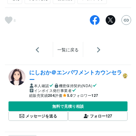
8
一覧に戻る
にしおか＠エンパワメントカウンセラ
ー
本人確認
機密保持契約(NDA)
インボイス発行事業者
総販売実績
204
評価
5.0
フォロワー
127
無料で見積り相談
メッセージを送る
フォロー
127