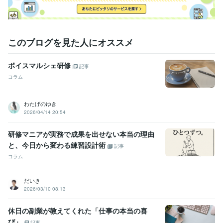
このブログを見た人にオススメ
ボイスマルシェ研修
記事
コラム
わたげのゆき
2026/04/14 20:54
研修マニアが実務で成果を出せない本当の理由
と、今日から変わる練習設計術
記事
コラム
だいき
2026/03/10 08:13
休日の副業が教えてくれた「仕事の本当の喜
び」
記事