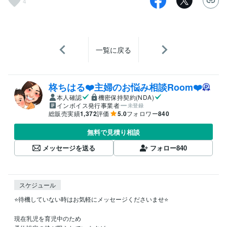
4
一覧に戻る
柊ちはる❤️主婦のお悩み相談Room❤️
本人確認
機密保持契約(NDA)
インボイス発行事業者
未登録
総販売実績
1,372
評価
5.0
フォロワー
840
無料で見積り相談
メッセージを送る
フォロー
840
スケジュール
⭐️待機していない時はお気軽にメッセージくださいませ⭐️                                 

現在乳児を育児中のため　　　　　　　　　
