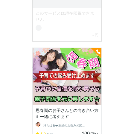
思春期のお子さんとの向き合い方
を一緒に考えます
柊ちはる❤️主婦のお悩み相談Room❤️
100
5.0
円
/分
(14)