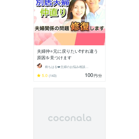
夫婦仲⭐️元に戻りたい❗️すれ違う
原因を見つけます
柊ちはる❤️主婦のお悩み相談Room❤️
100
5.0
円
/分
(143)