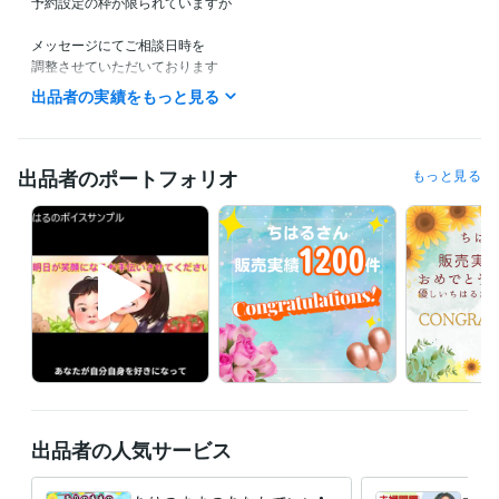
予約設定の枠が限られていますが

メッセージにてご相談日時を　　　　　　

調整させていただいております　　　　

お気軽にメッセージくださいませ(^^)

出品者の実績をもっと見る
待機中の時は、すぐにお電話できる状態です♡

⭐️すぐ話されたい方は

出品者のポートフォリオ
もっと見る
　　ブルーの【今すぐ電話】ボタンを

　　押してくださいませ♪

　　(このボタンは私が待機している時に

　　　　　　　　　　　　　表示されます)

　※現在乳児を育児中です

　もしかしたら、

　子どもの寝言やうなり声などが

　聞こえることもあるかもしれません

　どうぞ気にせず、

出品者の人気サービス
　お話を続けていただけましたら幸いです

　お話は丁寧に伺わせていただきますので
