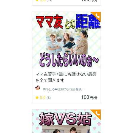
ママ友苦手⭐️誰にも話せない愚痴
を全て聞きます
柊ちはる❤️主婦のお悩み相談Room❤️
100
5.0
円
/分
(6)