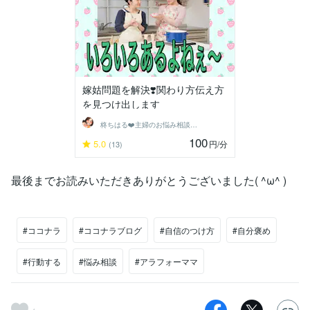
嫁姑問題を解決❣️関わり方伝え方
を見つけ出します
柊ちはる❤️主婦のお悩み相談Room❤️
100
5.0
円
/分
(13)
最後までお読みいただきありがとうございました( ^ω^ )
#ココナラ
#ココナラブログ
#自信のつけ方
#自分褒め
#行動する
#悩み相談
#アラフォーママ