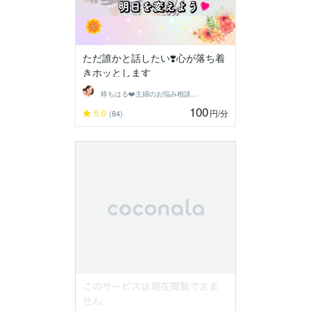
ただ誰かと話したい❣️心が落ち着
きホッとします
柊ちはる❤️主婦のお悩み相談Room❤️
100
5.0
円
/分
(84)