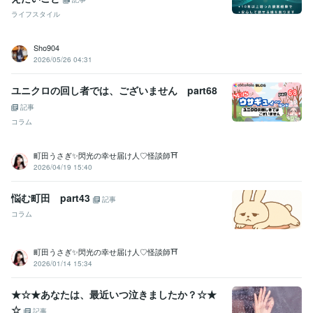
ラ★販売実績1100件達成！
ライフスタイル
得意分野
Sho904
悩み相談・カウンセリング
夫婦問題の悩み　
恋活・婚活の悩み　
2026/05/26 04:31
自分との向き合い方　
ネガティブ思考をポジティブにする　
自分
の価値を知る方法　
ユニクロの回し者では、ございません part68
人間関係の悩み
夫婦問題
恋活・婚活
ビジネス代行・事務代行
ココナラ初心者の方向けサポート　
記事
コラム
町田うさぎ✨閃光の幸せ届け人♡怪談師⛩️
2026/04/19 15:40
悩む町田 part43
記事
コラム
町田うさぎ✨閃光の幸せ届け人♡怪談師⛩️
2026/01/14 15:34
★☆★あなたは、最近いつ泣きましたか？☆★
☆
記事