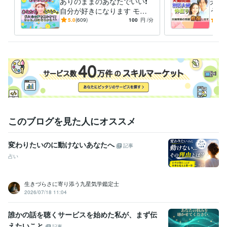
ありのままのあなたでいい❗️
夫婦
　ご安心くださいませ(o^^o)

自分が好きになります モヤ
う原
モヤ/愚痴/女心/今すぐ/雑談/
題／
5.0
(609)
100
円
/分
5.0
毒親/話し相手/家族
／不
経験職種
ライフスタイル・その他 / カウンセラー・コーチ
経験年数 : 25年
ライフスタイル・その他 / 保育士・ベビーシッター
経験年数 : 11年
ライフスタイル・その他 / 公務員
経験年数 : 11年
職歴
千葉県〇〇市役所
2003年3月 ~ 2014年2月
2014年3月 ~ 2015年
このブログを見た人にオススメ
2月
変わりたいのに動けないあなたへ
受賞歴
記事
ココナラ★プラチナランク３ヶ月で達成！
ココナラ★販売実績１０
占い
０件到達！
ココナラ★主婦でも１ヶ月の販売額10万円到達！
ココナ
ラ★販売実績200件到達！
ココナラ★主婦でも1ヶ月の販売額２０万
生きづらさに寄り添う九星気学鑑定士
達成！
ココナラ★販売実績300件達成！
ココナラ★販売実績400件
2026/07/18 11:04
達成！
ココナラ★販売実績500件達成！
ココナラ★主婦でも1ヶ月
の販売額30万円達成！
ココナラ★販売実績６００件達成！
ココナラ
誰かの話を聴くサービスを始めた私が、まず伝
★販売実績７００件達成！
ココナラ★販売実績800件達成！
ココナ
えたいこと
ラ★販売実績900件達成！
ココナラ★販売実績1000件達成！
ココナ
記事