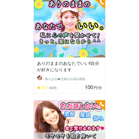
ありのままのあなたでいい❗️自分
が好きになります
柊ちはる❤️主婦のお悩み相談Room❤️
100
5.0
円
/分
(609)