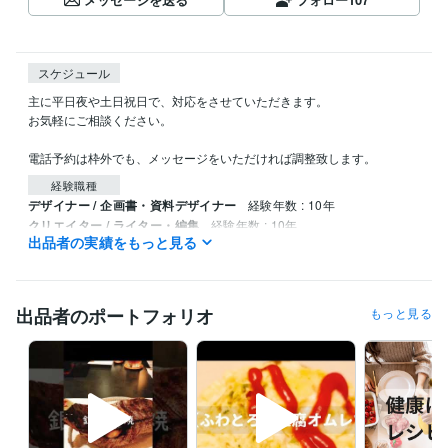
スケジュール
主に平日夜や土日祝日で、対応をさせていただきます。

お気軽にご相談ください。

電話予約は枠外でも、メッセージをいただければ調整致します。
経験職種
デザイナー / 企画書・資料デザイナー
経験年数 : 10年
クリエイター / ライター・編集
経験年数 : 10年
出品者の実績をもっと見る
クリエイター / 作家
経験年数 : 10年
マーケティング / 広報・PR
経験年数 : 10年
ライフスタイル・その他 / カウンセラー・コーチ
経験年数 : 10年
出品者のポートフォリオ
もっと見る
職歴
病院
2016年3月 ~ 現在
タウンドクター株式会社
2022年10月 ~ 現在
個人事業
2022年3月 ~ 現在
受賞歴
管理栄養士の時間の使い方: ストレスを減らして健康に
 心身のバラン