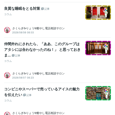
良質な睡眠をとる対策
記事
コラム
さくらぎ☕りょう⛎癒やし電話相談サロン
2026/08/08 08:03
仲間外れにされたら、「ああ、このグループは
アタシには合わなかったのね！」 と思っておき
ま...
記事
コラム
さくらぎ☕りょう⛎癒やし電話相談サロン
2026/08/07 08:23
コンビニやスーパーで売っているアイスの魅力
を伝えたい
記事
コラム
さくらぎ☕りょう⛎癒やし電話相談サロン