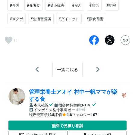
#介護
#介護食
#嚥下障害
#がん
#病気
#病院
#メタボ
#生活習慣病
#ダイエット
#摂食霜害
11
一覧に戻る
管理栄養士アオイ 村中一帆ママが楽
する食
本人確認
機密保持契約(NDA)
インボイス発行事業者
未登録
総販売実績
138
評価
4.8
フォロワー
107
無料で見積り相談
メッセージを送る
フォロー
107