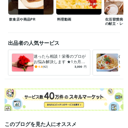
スを整える 90%ストレス軽減法
会社員が実践できる 副業×投資×節約
の黄金律
毎日が楽になる！ 管理栄養士のやさしい健康レシピ
エジソ
ンママ　離乳食づくりをラクにする！時短アイデアとスト…
女性自
飲食店や商品PR
料理動画
生活習慣病を
身　小松菜×油揚げで骨活ふりかけ
女性自身　夏にぴったり！冷やし
の献立・レシ
カップ麺
無塩ドットコム　腎臓病レシピ
ニューパートナー管理栄養
士監修フレイル予防の高エネルギーメニ
出品者の人気サービス
資格・検定
管理栄養士
取得年 : 2015年
食品衛生管理者
取得年 : 2015年
迷ったら相談！栄養のプロが
企業
お悩み解決します ★1カ月間
ピ開
得意分野
の安心サポートを提供
た料
4.9
(42)
3,000
円
4.8
住まい・美容・生活相談
栄養相談
食事 料理 健康
このブログを見た人にオススメ