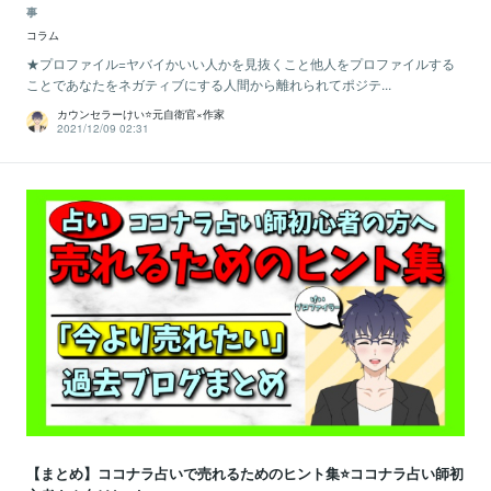
事
コラム
★プロファイル=ヤバイかいい人かを見抜くこと他人をプロファイルする
ことであなたをネガティブにする人間から離れられてポジテ...
カウンセラーけい⭐️元自衛官×作家
2021/12/09 02:31
【まとめ】ココナラ占いで売れるためのヒント集⭐️ココナラ占い師初