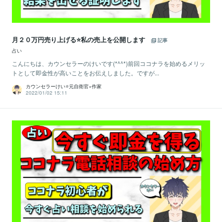
月２０万円売り上げる⭐️私の売上を公開します
記事
占い
こんにちは、カウンセラーのけいです(*^^*)前回ココナラを始めるメリッ
トとして即金性が高いことをお伝えしました。ですが...
カウンセラーけい⭐️元自衛官×作家
2022/01/02 15:11