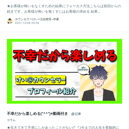
★お客様が怖いをなくすための結果にフォーカス方法こちらは前回からの
続きです。お客様が怖いを無くすにはお客様の求める 結果...
カウンセラーけい⭐️元自衛官×作家
2021/12/06 05:08
不幸だから楽しめる(*^^*)⭐️動画付き
記事
コラム
★生きてきて不幸にしかあったことがない(^_^;)今までの人生を客観的に