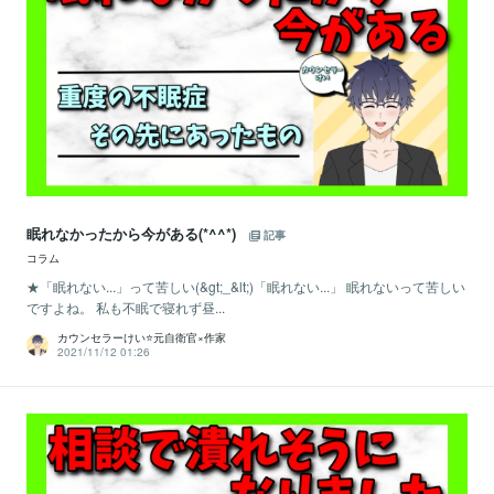
眠れなかったから今がある(*^^*)
記事
コラム
★「眠れない...」って苦しい(&gt;_&lt;)「眠れない...」 眠れないって苦しい
ですよね。 私も不眠で寝れず昼...
カウンセラーけい⭐️元自衛官×作家
2021/11/12 01:26