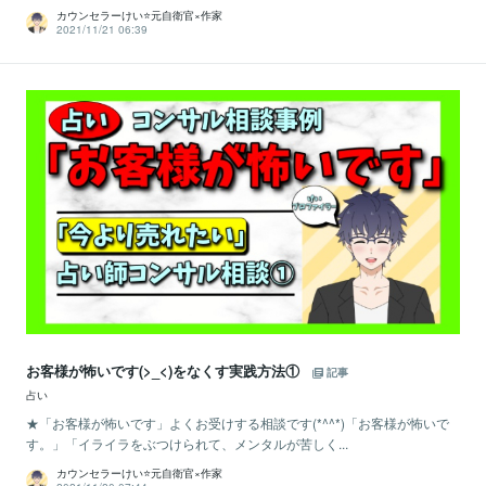
カウンセラーけい⭐️元自衛官×作家
2021/11/21 06:39
お客様が怖いです(>_<)をなくす実践方法①
記事
占い
★「お客様が怖いです」よくお受けする相談です(*^^*)「お客様が怖いで
す。」「イライラをぶつけられて、メンタルが苦しく...
カウンセラーけい⭐️元自衛官×作家