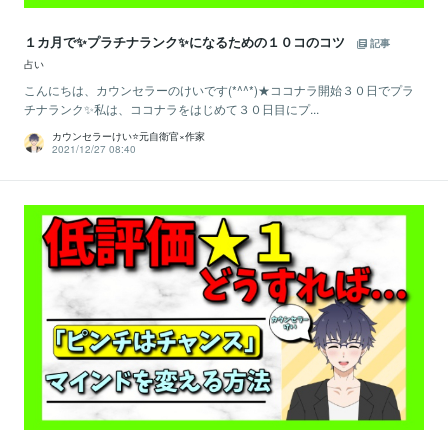
１カ月で✨プラチナランク✨になるための１０コのコツ
記事
占い
こんにちは、カウンセラーのけいです(*^^*)★ココナラ開始３０日でプラ
チナランク✨私は、ココナラをはじめて３０日目にプ...
カウンセラーけい⭐️元自衛官×作家
2021/12/27 08:40