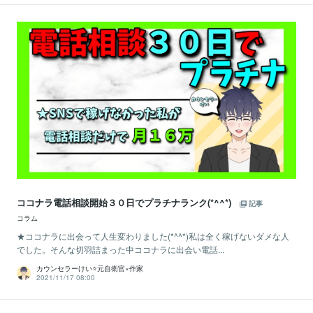
ココナラ電話相談開始３０日でプラチナランク(*^^*)
記事
コラム
★ココナラに出会って人生変わりました(*^^*)私は全く稼げないダメな人
でした。そんな切羽詰まった中ココナラに出会い電話...
カウンセラーけい⭐️元自衛官×作家
2021/11/17 08:00