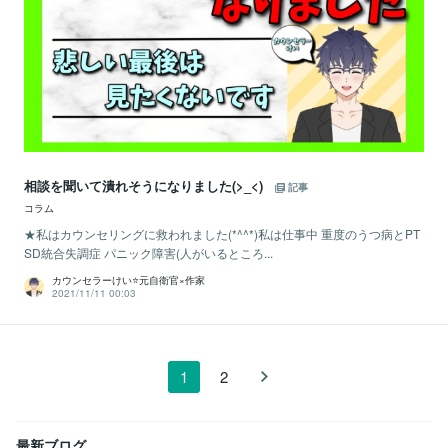
相談を聞いて潰れそうになりました(>_<)
記事
コラム
★私はカウンセリングに救われました(*^^*)私は仕事中 重度のうつ病とPT
SD統合失調症 パニック障害(人がいるところ...
カウンセラーけい⭐️元自衛官×作家
2021/11/11 00:03
1
2
最新ブログ