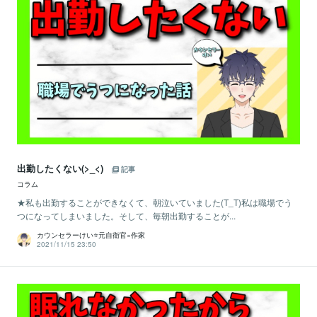
出勤したくない(>_<)
記事
コラム
★私も出勤することができなくて、朝泣いていました(T_T)私は職場でう
つになってしまいました。そして、毎朝出勤することが...
カウンセラーけい⭐️元自衛官×作家
2021/11/15 23:50