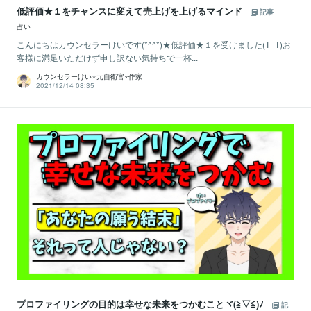
低評価★１をチャンスに変えて売上げを上げるマインド
記事
占い
こんにちはカウンセラーけいです(*^^*)★低評価★１を受けました(T_T)お
客様に満足いただけず申し訳ない気持ちで一杯...
カウンセラーけい⭐️元自衛官×作家
2021/12/14 08:35
プロファイリングの目的は幸せな未来をつかむことヾ(≧▽≦)ﾉ
記