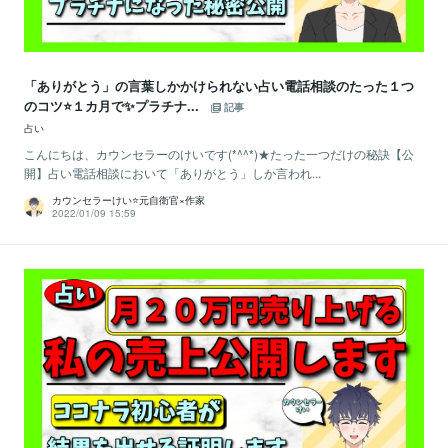
「ありがとう」の言葉しかかけられない占い電話相談のたった１つ
のコツ⭐️１カ月で✨プラチナ...
記事
占い
こんにちは、カウンセラーのけいです(*^^*)★たった一つだけの秘訣【公
開】占い電話相談において「ありがとう」しか言われ...
カウンセラーけい⭐️元自衛官×作家
2022/01/09 15:59