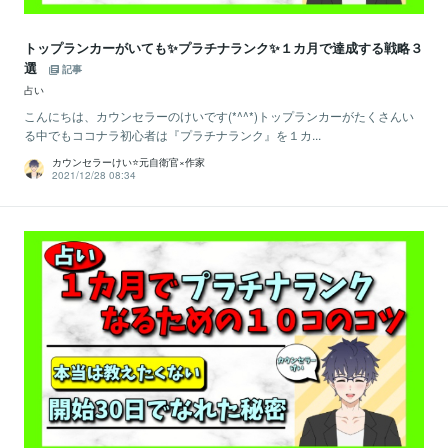
トップランカーがいても✨プラチナランク✨１カ月で達成する戦略３
選
記事
占い
こんにちは、カウンセラーのけいです(*^^*)トップランカーがたくさんい
る中でもココナラ初心者は『プラチナランク』を１カ...
カウンセラーけい⭐️元自衛官×作家
2021/12/28 08:34