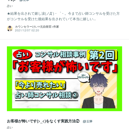
占い
★結果を出されて嬉し涙(ノД`)・゜・。今まで占い師コンサルを受けた方
がコンサルを受けた後結果を出されていて本当に嬉しい...
カウンセラーけい⭐️元自衛官×作家
2021/12/07 02:20
お客様が怖いです(>_<)をなくす実践方法②
記事
占い