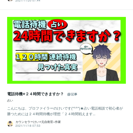
2021/11/20 07:44
電話待機⭐️２４時間できますか？
記事
占い
こんにちは、プロファイラーのけいです(*^^*)★占い電話相談で初心者が
勝つためには２４時間待機が理想「２４時間戦えます...
カウンセラーけい⭐️元自衛官×作家
2021/11/18 07:53