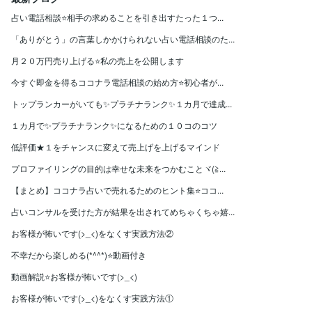
占い電話相談⭐️相手の求めることを引き出すたった１つ...
「ありがとう」の言葉しかかけられない占い電話相談のた...
月２０万円売り上げる⭐️私の売上を公開します
今すぐ即金を得るココナラ電話相談の始め方⭐️初心者が...
トップランカーがいても✨プラチナランク✨１カ月で達成...
１カ月で✨プラチナランク✨になるための１０コのコツ
低評価★１をチャンスに変えて売上げを上げるマインド
プロファイリングの目的は幸せな未来をつかむことヾ(≧...
【まとめ】ココナラ占いで売れるためのヒント集⭐️ココ...
占いコンサルを受けた方が結果を出されてめちゃくちゃ嬉...
お客様が怖いです(>_<)をなくす実践方法②
不幸だから楽しめる(*^^*)⭐️動画付き
動画解説⭐️お客様が怖いです(>_<)
お客様が怖いです(>_<)をなくす実践方法①