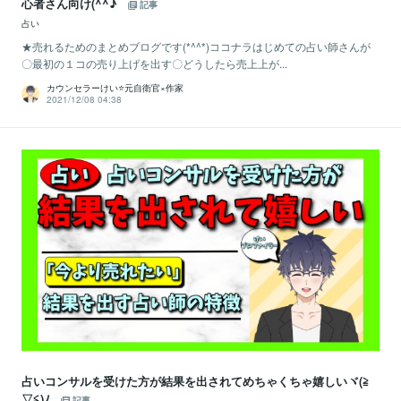
心者さん向け(^^♪
記事
占い
★売れるためのまとめブログです(*^^*)ココナラはじめての占い師さんが
〇最初の１コの売り上げを出す〇どうしたら売上上が...
カウンセラーけい⭐️元自衛官×作家
2021/12/08 04:38
占いコンサルを受けた方が結果を出されてめちゃくちゃ嬉しいヾ(≧
▽≦)ﾉ
記事