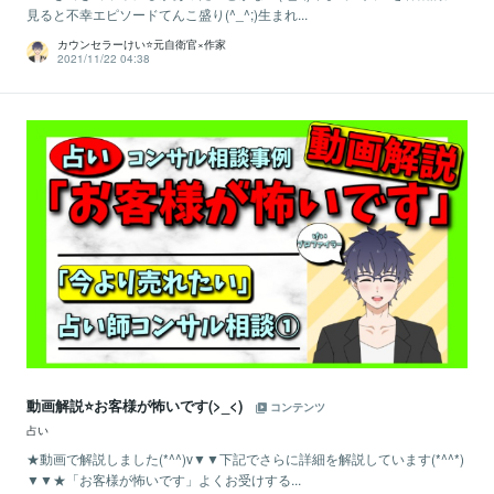
見ると不幸エピソードてんこ盛り(^_^;)生まれ...
カウンセラーけい⭐️元自衛官×作家
2021/11/22 04:38
動画解説⭐️お客様が怖いです(>_<)
コンテンツ
占い
★動画で解説しました(*^^)v▼▼下記でさらに詳細を解説しています(*^^*)
▼▼★「お客様が怖いです」よくお受けする...