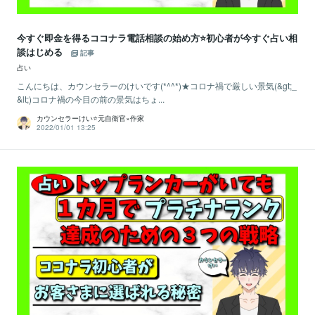
今すぐ即金を得るココナラ電話相談の始め方⭐️初心者が今すぐ占い相
談はじめる
記事
占い
こんにちは、カウンセラーのけいです(*^^*)★コロナ禍で厳しい景気(&gt;_
&lt;)コロナ禍の今目の前の景気はちょ...
カウンセラーけい⭐️元自衛官×作家
2022/01/01 13:25