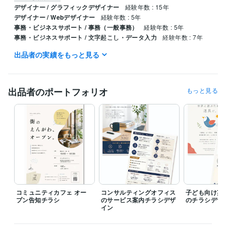
デザイナー / グラフィックデザイナー
経験年数 : 15年
デザイナー / Webデザイナー
経験年数 : 5年
事務・ビジネスサポート / 事務（一般事務）
経験年数 : 5年
事務・ビジネスサポート / 文字起こし・データ入力
経験年数 : 7年
出品者の実績をもっと見る
プログラミング言語・フレームワーク
CSS:3年
HTML:3年
ビジネス・クリエイティブツール
出品者のポートフォリオ
もっと見る
Excel:20年
Google スプレッドシート:5年
Numbers:1年
Pages:1年
PowerPoint:3年
Word:20年
弥生会計:2年
ChatGPT:1年
Adobe Firefly:1年
Adobe Photoshop:20年
Lightroom:5年
Adobe Premiere Pro:1年
Adobe Illustrator:20年
Canva:1年
Adobe InDesign:1年
Figma:0年
得意分野
デザイン制作
チラシデザイン
名刺デザイン
三つ折りパンフレット
デザイン
コミュニティカフェ オー
コンサルティングオフィス
子ども向け英
プン告知チラシ
のサービス案内チラシデザ
のチラシデザ
イン