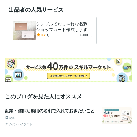
出品者の人気サービス
シンプルでおしゃれな名刺・
ショップカード作成します
はじめての開業・独立に。サ
4.7
(4)
3,000
円
ロンや教室、フリーランスの
方に人気
このブログを見た人にオススメ
副業・講師活動用の名刺で入れておきたいこと
記事
デザイン・イラスト