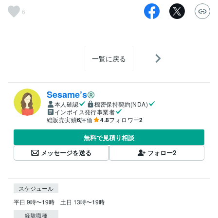
6
一覧に戻る
Sesame’s
本人確認
機密保持契約(NDA)
インボイス発行事業者
総販売実績
6
評価
4.8
フォロワー
2
無料で見積り相談
メッセージを送る
フォロー
2
スケジュール
平日 9時〜19時　土日 13時〜19時
経験職種