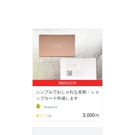
満枠対応中
シンプルでおしゃれな名刺・ショ
ップカード作成します
Sesame’s
3,000
4.7
円
(4)