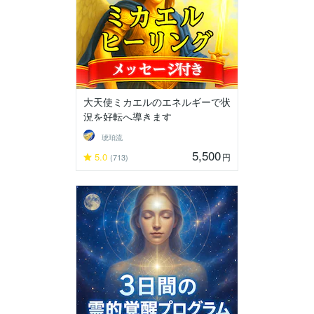
大天使ミカエルのエネルギーで状
況を好転へ導きます
琥珀流
5,500
5.0
円
(713)