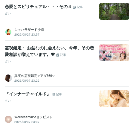
恋愛とスピリチュアル・・・その４
記事
占い
シャハラザード沙織
2025/08/27 23:57
霊視鑑定・ お盆なのに会えない。今年、その恋
愛相談が増えています。💖
記事
占い
真実の霊視鑑定✨アダ369✨
2026/08/07 23:22
『インナーチャイルド』
記事
占い
Wellnessmaindセラピスト
2026/08/07 23:07