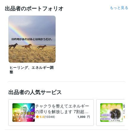
出品者のポートフォリオ
もっと見る
経験職種
ライフスタイル・その他 / 占い師
経験年数 : 23年
職歴
Prema of House
2000年3月 ~ 2010年2月
受賞歴
引き寄せの法則を生活に活用する簡単な方法
資格・検定
上級心理カウンセラー
取得年 : 2011年
ヒーリング、エネルギー調
メンタル心理カウンセラー
取得年 : 2011年
整
得意分野
占い
チャクラのバランス、活性化ワーク
金運、健康運などの運気ア
出品者の人気サービス
ップご祈願
スピリチュアル
占い
ヒーリング
ご祈祷
チャクラ
運気アップ
天使
神様
波動整体
除霊
チャクラを整えてエネルギー
健康
占い
波動整体でエネルギーの歪みを修正します
の滞りを解放します 7割超リ
主神
波動
波動整体
言霊
ヒーリング
歪み
病気
回復
エネルギー
ピート！人生を変えたい人の
長寿
5.0
(10348)
1,000
円
5.0
身体
体
エネルギー調整
安産
族に