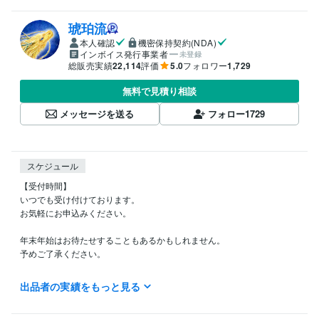
琥珀流
本人確認
機密保持契約(NDA)
インボイス発行事業者
未登録
総販売実績
22,114
評価
5.0
フォロワー
1,729
無料で見積り相談
メッセージを送る
フォロー
1729
スケジュール
【受付時間】

いつでも受け付けております。

お気軽にお申込みください。

年末年始はお待たせすることもあるかもしれません。

予めご了承ください。

【電話相談について】

出品者の実績をもっと見る
何時〜可能ですか？とお気軽にメッセージください。

ご予約希望の方は、予約ボタンをお出しします。
