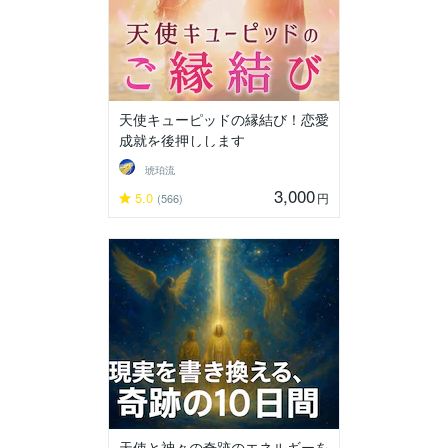
天使キューピッドの縁結び！恋愛
成就を後押しします
琥珀流
3,000
5.0
円
(566)
天使と神々の奇跡のエネルギーを