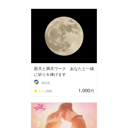
新月と満月ワーク あなたと一緒
に祈りを捧げます
琥珀流
1,000
5.0
円
(335)