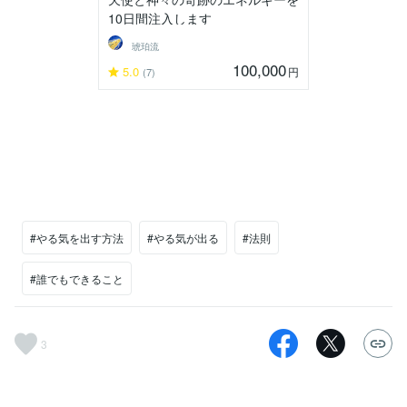
10日間注入します
琥珀流
100,000
5.0
円
(7)
#やる気を出す方法
#やる気が出る
#法則
#誰でもできること
3