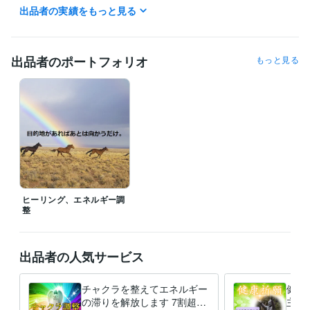
【電話相談について】

出品者の実績をもっと見る
何時〜可能ですか？とお気軽にメッセージください。

ご予約希望の方は、予約ボタンをお出しします。

出品者のポートフォリオ
もっと見る
経験職種
ライフスタイル・その他 / 占い師
経験年数 : 23年
職歴
Prema of House
2000年3月 ~ 2010年2月
受賞歴
引き寄せの法則を生活に活用する簡単な方法
資格・検定
上級心理カウンセラー
取得年 : 2011年
ヒーリング、エネルギー調
メンタル心理カウンセラー
取得年 : 2011年
整
得意分野
占い
チャクラのバランス、活性化ワーク
金運、健康運などの運気ア
出品者の人気サービス
ップご祈願
スピリチュアル
占い
ヒーリング
ご祈祷
チャクラ
運気アップ
天使
神様
波動整体
除霊
チャクラを整えてエネルギー
健康
占い
波動整体でエネルギーの歪みを修正します
の滞りを解放します 7割超リ
主神
波動
波動整体
言霊
ヒーリング
歪み
病気
回復
エネルギー