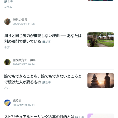
記事
コラム
40男の日常
2026/05/14 11:26
周りと同じ努力が機能しない理由 ── あなたは
別の法則で動いている
記事
学び
霊視鑑定士 神凪
2026/03/27 16:34
誰でもできることを、誰でもできないところま
で続けた人が残るもの
記事
占い
琥珀流
2025/12/29 15:14
スピリチュアルヒーリングの真の目的とは
記事