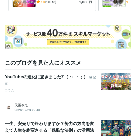
ピート！人生を変えたい人の
長寿
5.0
(10345)
1,000
円
5.0
身体
体
エネルギー調整
安産
族に
このブログを見た人にオススメ
YouTubeの進化に驚きましたΣ（・□・；）
記
事
コラム
天巫泰之
2026/07/23 22:48
一生、安売りで終わりますか？努力の方向を変
えて人生を劇変させる「残酷な法則」の活用法