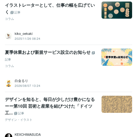
イラストレーターとして、仕事の幅を広げてい
受賞歴
く
記事
ゼロイチWEBデザイン中級編「ベストオブ選手権」
ココナラ 販売実
コラム
績10件突破
ココナラ 販売実績20件突破
ココナラ プラチナランク達
成
kiko_oekaki
2025/11/26 08:24
資格・検定
アロマテラピー検定1級
取得年 : 2020年
夏季休業および新規サービス設立のお知らせ
ビジネス・クリエイティブツール
記事
STUDIO:1年
Wix:1年
WordPress:1年
ペライチ:1年
PowerPoint:1年
コラム
ChatGPT:1年
Adobe Photoshop:1年
Canva:1年
Figma:1年
Adobe XD:1年
白金るり
2026/08/07 13:24
得意分野
Web制作・HP作成・EC構築
STUDIOによるWEBサイト制作
Word
デザインを知ると、毎日が少しだけ豊かになる
PressによるWEBサイト制作
ペライチによるWEBサイト制作
Wix 
BASE
ストアカサムネイルの作成
ココナラサムネイルの作成
Figm
ーー第10回 芸術と産業を結びつけた「ドイツ
aデータをSTUDIOで実装
工...
記事
ビジネス
恋愛
仕事
Web
ホームページ
ランディングページ
デザイン・イラスト
STUDIO
WordPress
ペライチ
デザイン
悩み相談・カウンセリング
webデザインスクール相談
Webデザイン
KEIICHIMASUDA