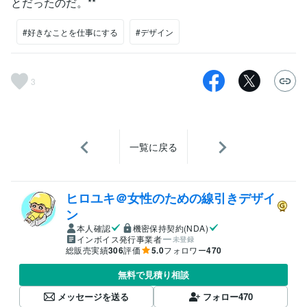
とだったのだ。**
#好きなことを仕事にする
#デザイン
3
一覧に戻る
ヒロユキ＠女性のための線引きデザイ
ン
本人確認
機密保持契約(NDA)
インボイス発行事業者
未登録
総販売実績
306
評価
5.0
フォロワー
470
無料で見積り相談
メッセージを送る
フォロー
470