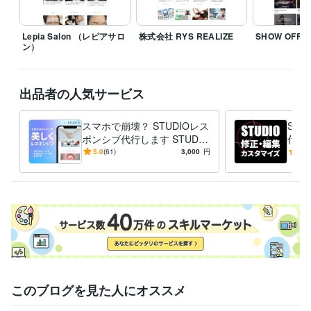
ます。

Lepia Salon （レピアサロ
株式会社 RYS REALIZE
SHOW OFF
個人・法人・制作会社さま問わず、構文的思考でサポートします。

ン）
「整理してから頼みたい」方も、「何を頼めばいいか分からない」方
も、お気軽にご相談ください。

出品者の人気サービス
【略歴】

文系大卒 → 社会不適応 → 石油ストーブ営業 → 離脱

スマホで崩壊？ STUDIOレス
ST
「売れること」に違和感を感じ、意味のある“選ばれる設計”を探し始める

ポンシブ代行します STUDIO
代行
サイト、スマホでガタガタ？
度と
5.0
(61)
3,000
円
5.0
2019年：独学と職業訓練でデザインを習得

すぐ直します！
方に
経験職種
デザイナー / Webデザイナー
経験年数 : 5年
デザイナー / UI/UXデザイナー
経験年数 : 5年
デザイナー / 企画書・資料デザイナー
経験年数 : 5年
営業 / 法人営業
経験年数 : 5年
営業 / 営業事務・アシスタント
経験年数 : 5年
このブログを見た人にオススメ
職歴
サンポット株式会社
2015年3月 ~ 2019年11月