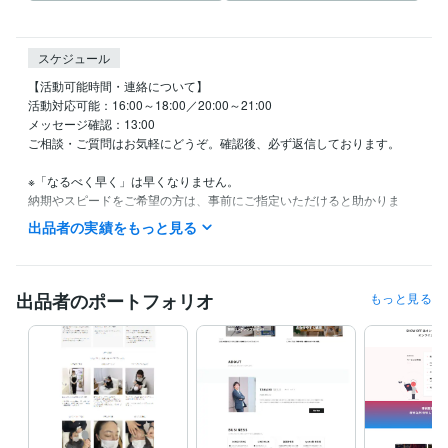
スケジュール
【活動可能時間・連絡について】

活動対応可能：16:00～18:00／20:00～21:00

メッセージ確認：13:00

ご相談・ご質問はお気軽にどうぞ。確認後、必ず返信しております。

※「なるべく早く」は早くなりません。

納期やスピードをご希望の方は、事前にご指定いただけると助かりま
す。

出品者の実績をもっと見る
【スタンス・やりとりについて】

テキストでのやり取りとなるため、誤解のない丁寧な表現を心がけてい
ます。

出品者のポートフォリオ
もっと見る
少し堅く感じる方もいらっしゃるかもしれませんが、信頼性重視の表現
としてご理解ください。

【業務スタンスと自己紹介】

私は**「迷わない構文」をベースに、Webデザインと価値観設計を行っ
ています。**

丁寧に、必要なものだけを見極めて形にするスタイルです。

お急ぎ対応や派手な表現よりも、「納得感」と「整った言葉」を重視し