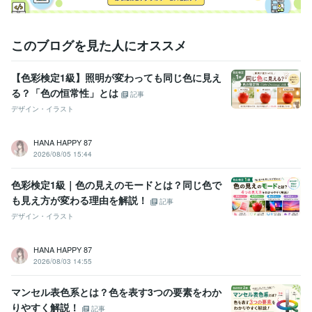
営業 / 法人営業
経験年数 : 5年
営業 / 営業事務・アシスタント
経験年数 : 5年
このブログを見た人にオススメ
職歴
サンポット株式会社
2015年3月 ~ 2019年11月
【色彩検定1級】照明が変わっても同じ色に見え
受賞歴
る？「色の恒常性」とは
記事
ゼロイチWEBデザイン中級編「ベストオブ選手権」
ココナラ 販売実
デザイン・イラスト
績10件突破
ココナラ 販売実績20件突破
ココナラ プラチナランク達
成
HANA HAPPY 87
2026/08/05 15:44
資格・検定
アロマテラピー検定1級
取得年 : 2020年
色彩検定1級｜色の見えのモードとは？同じ色で
ビジネス・クリエイティブツール
も見え方が変わる理由を解説！
記事
STUDIO:1年
Wix:1年
WordPress:1年
ペライチ:1年
PowerPoint:1年
デザイン・イラスト
ChatGPT:1年
Adobe Photoshop:1年
Canva:1年
Figma:1年
Adobe XD:1年
HANA HAPPY 87
2026/08/03 14:55
得意分野
Web制作・HP作成・EC構築
STUDIOによるWEBサイト制作
Word
マンセル表色系とは？色を表す3つの要素をわか
PressによるWEBサイト制作
ペライチによるWEBサイト制作
Wix 
BASE
ストアカサムネイルの作成
ココナラサムネイルの作成
Figm
りやすく解説！
記事