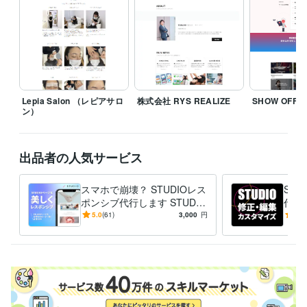
【業務スタンスと自己紹介】

私は**「迷わない構文」をベースに、Webデザインと価値観設計を行っ
ています。**

丁寧に、必要なものだけを見極めて形にするスタイルです。

お急ぎ対応や派手な表現よりも、「納得感」と「整った言葉」を重視し
ます。

Lepia Salon （レピアサロ
株式会社 RYS REALIZE
SHOW OFF
個人・法人・制作会社さま問わず、構文的思考でサポートします。

ン）
「整理してから頼みたい」方も、「何を頼めばいいか分からない」方
も、お気軽にご相談ください。

出品者の人気サービス
【略歴】

文系大卒 → 社会不適応 → 石油ストーブ営業 → 離脱

スマホで崩壊？ STUDIOレス
ST
「売れること」に違和感を感じ、意味のある“選ばれる設計”を探し始める

ポンシブ代行します STUDIO
代行
サイト、スマホでガタガタ？
度と
5.0
(61)
3,000
円
5.0
2019年：独学と職業訓練でデザインを習得

すぐ直します！
方に
経験職種
デザイナー / Webデザイナー
経験年数 : 5年
デザイナー / UI/UXデザイナー
経験年数 : 5年
デザイナー / 企画書・資料デザイナー
経験年数 : 5年