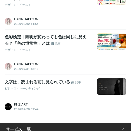
aデータをSTUDIOで実装
デザイン・イラスト
ビジネス
恋愛
仕事
Web
ホームページ
ランディングページ
STUDIO
WordPress
ペライチ
デザイン
悩み相談・カウンセリング
webデザインスクール相談
HANA HAPPY 87
Webデザイン
2026/08/02 14:55
学歴
色彩検定｜照明が変わっても色は同じに見え
明治学院大学
2011年3月 ~ 2015年2月
る？「色の恒常性」とは
記事
デザイン・イラスト
HANA HAPPY 87
2026/07/31 13:10
文字は、読まれる前に見られている
記事
ビジネス・マーケティング
KHZ ART
2026/07/28 09:44