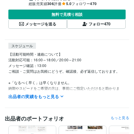
総販売実績
306
評価
5.0
フォロワー
470
無料で見積り相談
メッセージを送る
フォロー
470
スケジュール
【活動可能時間・連絡について】

活動対応可能：16:00～18:00／20:00～21:00

メッセージ確認：13:00

ご相談・ご質問はお気軽にどうぞ。確認後、必ず返信しております。

※「なるべく早く」は早くなりません。

納期やスピードをご希望の方は、事前にご指定いただけると助かりま
す。

出品者の実績をもっと見る
【スタンス・やりとりについて】

テキストでのやり取りとなるため、誤解のない丁寧な表現を心がけてい
ます。

出品者のポートフォリオ
もっと見る
少し堅く感じる方もいらっしゃるかもしれませんが、信頼性重視の表現
としてご理解ください。
