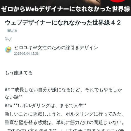
ウェブデザイナーになれなかった世界線４２
記事
学び
ヒロユキ＠女性のための線引きデザイン
2025/03/04 12:36
もう飽きてる
## **成長しない自分が嫌になるけど、それでもやるしか
ない話**
### **1. ボルダリングは、まるで人生**
新しいことに挑戦しようと、ボルダリングに行ってみた。
垂直な壁を登る感覚は、単純に筋力だけの問題じゃない。
- **体の使い方を考える** → 「力任せに登るとすぐにバテ