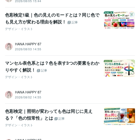
2026/08/05 15:44
資格・検定
アロマテラピー検定1級
取得年 : 2020年
色彩検定1級｜色の見えのモードとは？同じ色で
ビジネス・クリエイティブツール
も見え方が変わる理由を解説！
記事
STUDIO:1年
Wix:1年
WordPress:1年
ペライチ:1年
PowerPoint:1年
デザイン・イラスト
ChatGPT:1年
Adobe Photoshop:1年
Canva:1年
Figma:1年
Adobe XD:1年
HANA HAPPY 87
2026/08/03 14:55
得意分野
Web制作・HP作成・EC構築
STUDIOによるWEBサイト制作
Word
マンセル表色系とは？色を表す3つの要素をわか
PressによるWEBサイト制作
ペライチによるWEBサイト制作
Wix 
BASE
ストアカサムネイルの作成
ココナラサムネイルの作成
Figm
りやすく解説！
記事
aデータをSTUDIOで実装
デザイン・イラスト
ビジネス
恋愛
仕事
Web
ホームページ
ランディングページ
STUDIO
WordPress
ペライチ
デザイン
悩み相談・カウンセリング
webデザインスクール相談
HANA HAPPY 87
Webデザイン
2026/08/02 14:55
学歴
色彩検定｜照明が変わっても色は同じに見え
明治学院大学
2011年3月 ~ 2015年2月
る？「色の恒常性」とは
記事
デザイン・イラスト