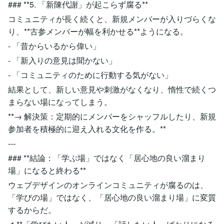
### **5. 「新陳代謝」が起こらず腐る**
コミュニティが長く続くと、新規メンバーが入りづらくな
り、**古参メンバーが幅を利かせる**ようになる。
- 「昔からいるから偉い」
- 「新入りの意見は聞かない」
- 「コミュニティのために行動する気がない」
結果として、新しい意見や刺激がなくなり、惰性で続くつ
まらない場になってしまう。
**→ 解決策：定期的にメンバーをシャッフルしたり、新規
参加者を積極的に迎え入れる文化を作る。**
---
### **結論：「学ぶ場」ではなく「居心地の良い溜まり
場」になると終わる**
ウェブデザインのオンラインコミュニティが腐るのは、
「学びの場」ではなく、「居心地の良い溜まり場」に変質
するからだ。