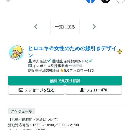
一覧に戻る
ヒロユキ＠女性のための線引きデザイ
ン
本人確認
機密保持契約(NDA)
インボイス発行事業者
未登録
総販売実績
306
評価
5.0
フォロワー
470
無料で見積り相談
メッセージを送る
フォロー
470
スケジュール
【活動可能時間・連絡について】

活動対応可能：16:00～18:00／20:00～21:00
