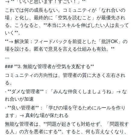
→ **「いいと思います！すごい！」**
これでは何の成長もない。コミュニティが「なれ合いの
場」と化し、最終的に「空気を読むこと」が最優先され
る。こうなると、**本当にスキルを伸ばしたい人は去って
いく**。
**→ 解決策：フィードバックを前提とした「批評OK」の
場を設ける。匿名で意見を言える仕組みも有効。**
---
### **3. 無能な管理者が空気を支配する**
コミュニティの方向性は、管理者の質に大きく左右され
る。
- **ダメな管理者**：「みんな仲良くしましょうね」→ な
れ合いが加速
- **良い管理者**：「学びの場を守るためにルールを作り
ます」→ 真剣な場が保たれる
無能な管理者は、**問題が起きても対処せず、「問題視す
る人」の方を悪者にする**。すると、何も言えなくなり、