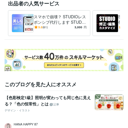
出品者の人気サービス
【略歴】

文系大卒 → 社会不適応 → 石油ストーブ営業 → 離脱

スマホで崩壊？ STUDIOレス
ST
「売れること」に違和感を感じ、意味のある“選ばれる設計”を探し始める

ポンシブ代行します STUDIO
代行
サイト、スマホでガタガタ？
度と
5.0
(61)
3,000
円
5.0
2019年：独学と職業訓練でデザインを習得

すぐ直します！
方に
経験職種
デザイナー / Webデザイナー
経験年数 : 5年
デザイナー / UI/UXデザイナー
経験年数 : 5年
デザイナー / 企画書・資料デザイナー
経験年数 : 5年
営業 / 法人営業
経験年数 : 5年
営業 / 営業事務・アシスタント
経験年数 : 5年
このブログを見た人にオススメ
職歴
サンポット株式会社
2015年3月 ~ 2019年11月
【色彩検定1級】照明が変わっても同じ色に見え
受賞歴
る？「色の恒常性」とは
記事
ゼロイチWEBデザイン中級編「ベストオブ選手権」
ココナラ 販売実
デザイン・イラスト
績10件突破
ココナラ 販売実績20件突破
ココナラ プラチナランク達
成
HANA HAPPY 87