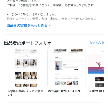
メッセージ確認：13:00

ご相談・ご質問はお気軽にどうぞ。確認後、必ず返信しております。

※「なるべく早く」は早くなりません。

納期やスピードをご希望の方は、事前にご指定いただけると助かりま
す。

出品者の実績をもっと見る
【スタンス・やりとりについて】

テキストでのやり取りとなるため、誤解のない丁寧な表現を心がけてい
ます。

出品者のポートフォリオ
もっと見る
少し堅く感じる方もいらっしゃるかもしれませんが、信頼性重視の表現
としてご理解ください。

【業務スタンスと自己紹介】

私は**「迷わない構文」をベースに、Webデザインと価値観設計を行っ
ています。**

丁寧に、必要なものだけを見極めて形にするスタイルです。

お急ぎ対応や派手な表現よりも、「納得感」と「整った言葉」を重視し
ます。

Lepia Salon （レピアサロ
株式会社 RYS REALIZE
SHOW OFF
個人・法人・制作会社さま問わず、構文的思考でサポートします。

ン）
「整理してから頼みたい」方も、「何を頼めばいいか分からない」方
も、お気軽にご相談ください。
