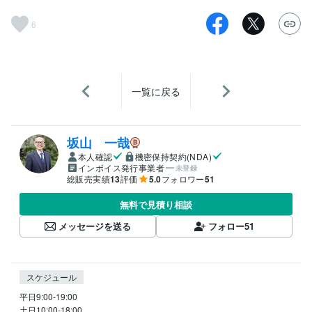
6
一覧に戻る
坂山 一哉
本人確認
機密保持契約(NDA)
インボイス発行事業者
未登録
総販売実績
13
評価
5.0
フォロワー
51
無料で見積り相談
メッセージを送る
フォロー
51
スケジュール
平日9:00-19:00

土日10:00-18:00
