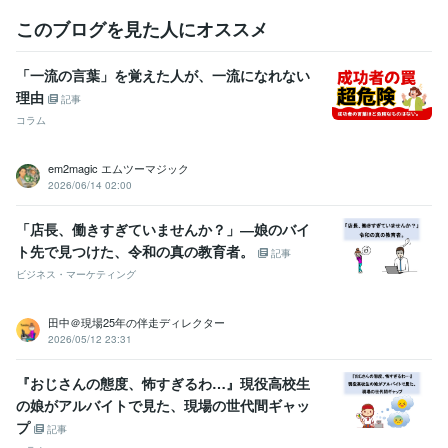
このブログを見た人にオススメ
「一流の言葉」を覚えた人が、一流になれない
理由
記事
コラム
em2magic エムツーマジック
2026/06/14 02:00
「店長、働きすぎていませんか？」―娘のバイ
ト先で見つけた、令和の真の教育者。
記事
ビジネス・マーケティング
田中＠現場25年の伴走ディレクター
2026/05/12 23:31
『おじさんの態度、怖すぎるわ…』現役高校生
の娘がアルバイトで見た、現場の世代間ギャッ
プ
記事