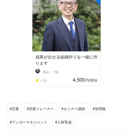
成果が出せる組織作りを一緒に作
ります
坂山 一哉
4,500
-
円
/90分
(1)
#営業
#営業トレーナー
#セミナー講師
#管理職
#アンガーマネジメント
#人材育成