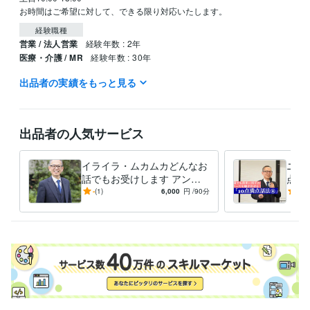
お時間はご希望に対して、できる限り対応いたします。
経験職種
営業 / 法人営業
経験年数 : 2年
医療・介護 / MR
経験年数 : 30年
出品者の実績をもっと見る
職歴
ファイザー株式会社
2003年7月 ~ 2019年10月
受賞歴
出品者の人気サービス
ベストプラクティス賞
ワールドベストマネージャー
営業に必須なこ
とは何？
コミュニケーションの取り方を知りたい
イライラ・ムカムカどんなお
ニー
資格・検定
話でもお受けします アンガ
点話
メンタルヘルスマネジメント検定
取得年 : 2021年
ーマネジメントコンサルタン
ニー
-
(1)
6,000
円
/90分
-
(1)
トがどんな話でもお聞きしま
も家
得意分野
す
う。
ビジネス代行・事務代行
営業コミュニケーションのアドバイス
管理
職・人材育成のアドバイス
営業
MR
管理職
人材育成
アンガーマネジメント
悩み相談・カウンセリング
怒りに対するコンサルタント
営業
管理職
人材育成
家庭
アンガーマネジメント