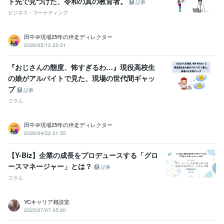
ト先で見つけた、令和の真の教育者。
記事
ビジネス・マーケティング
田中＠現場25年の伴走ディレクター
2026/05/12 23:31
『おじさんの態度、怖すぎるわ…』現役高校生
の娘がアルバイトで見た、現場の世代間ギャッ
プ
記事
コラム
田中＠現場25年の伴走ディレクター
2026/04/22 01:35
【Y-Biz】企業の成長をプロデュースする「グロ
ースマネージャー」とは？
記事
コラム
YCキャリア相談室
2025/07/07 05:20