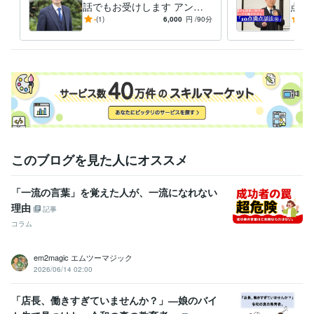
資格・検定
話でもお受けします アンガ
点話
メンタルヘルスマネジメント検定
取得年 : 2021年
ーマネジメントコンサルタン
ニー
-
(1)
6,000
円
/90分
-
(1)
トがどんな話でもお聞きしま
も家
得意分野
す
う。
ビジネス代行・事務代行
営業コミュニケーションのアドバイス
管理
職・人材育成のアドバイス
営業
MR
管理職
人材育成
アンガーマネジメント
悩み相談・カウンセリング
怒りに対するコンサルタント
営業
管理職
人材育成
家庭
アンガーマネジメント
このブログを見た人にオススメ
「一流の言葉」を覚えた人が、一流になれない
理由
記事
コラム
em2magic エムツーマジック
2026/06/14 02:00
「店長、働きすぎていませんか？」―娘のバイ