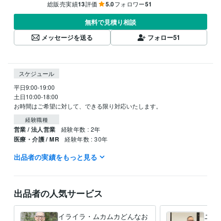
総販売実績
13
評価
5.0
フォロワー
51
無料で見積り相談
メッセージを送る
フォロー
51
スケジュール
平日9:00-19:00

土日10:00-18:00

お時間はご希望に対して、できる限り対応いたします。
経験職種
営業 / 法人営業
経験年数 : 2年
医療・介護 / MR
経験年数 : 30年
出品者の実績をもっと見る
職歴
ファイザー株式会社
2003年7月 ~ 2019年10月
受賞歴
出品者の人気サービス
ベストプラクティス賞
ワールドベストマネージャー
営業に必須なこ
とは何？
コミュニケーションの取り方を知りたい
イライラ・ムカムカどんなお
ニー