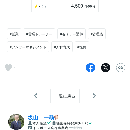
4,500
-
円
/90分
(1)
#営業
#営業トレーナー
#セミナー講師
#管理職
#アンガーマネジメント
#人材育成
#後悔
7
一覧に戻る
坂山 一哉
本人確認
機密保持契約(NDA)
インボイス発行事業者
未登録