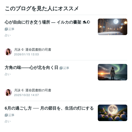
このブログを見た人にオススメ
心が自由に行き交う場所 ― イルカの書架 🐬☪︎
記事
占い
月詠 ☪︎ 運命図書館の司書
2026/01/15 13:03
方角の味——心が北を向く日
記事
占い
月詠 ☪︎ 運命図書館の司書
2025/10/22 14:07
6月の過ごし方 ── 月の節目を、生活の灯にする
記事
占い