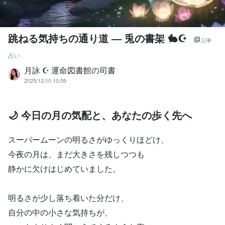
跳ねる気持ちの通り道 ― 兎の書架 🐇☪︎
記事
占い
月詠 ☪︎ 運命図書館の司書
2025/12/10 10:59
🌙 今日の月の気配と、あなたの歩く先へ
スーパームーンの明るさがゆっくりほどけ、
今夜の月は、まだ大きさを残しつつも
静かに欠けはじめていました。
明るさが少し落ち着いた分だけ、
自分の中の小さな気持ちが、