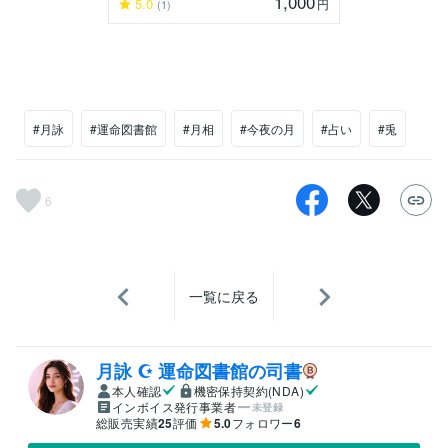
1,000
5.0
円
(1)
#月詠
#運命図書館
#月相
#今夜の月
#占い
#兎
6
一覧に戻る
月詠 ☪︎ 運命図書館の司書
本人確認
機密保持契約(NDA)
インボイス発行事業者
未登録
総販売実績
25
評価
5.0
フォロワー
6