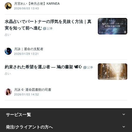
月宮れい【神月占術】KARNEA
2026/06/03 13:43
水晶占いでパートナーの浮気を見抜く方法｜真
実を知って前へ進む
記事
占い
月詠｜運命の支配者
2026/01/29 13:21
約束された希望を運ぶ者 ― 鳩の書架 🕊☪︎
記事
占い
月詠 ☪︎ 運命図書館の司書
2026/01/03 14:52