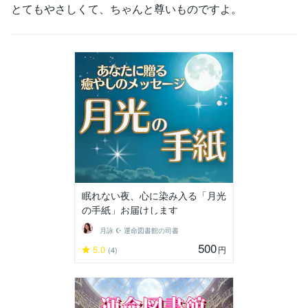
とてもやさしくて、ちゃんと尊いものですよ。
眠れない夜、心に染み入る「月光
の手紙」お届けします
月詠 ☪︎ 運命図書館の司書
500
5.0
円
(4)