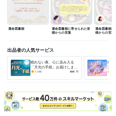
経験職種
ライフスタイル・その他 / 占い師
経験年数 : 20年
ビジネス・クリエイティブツール
WordPress:7年
Excel:13年
Google スプレッドシート:10年
Google ドキュメント:10年
PowerPoint:13年
Word:13年
運命図書館
運命図書館に寄せられた皆
運命図書館に
様からの言葉
様からの言葉
得意分野
占い
タロット、月相リーディング、数秘術、霊視
出品者の人気サービス
眠れない夜、心に染み入る
未来
「月光の手紙」お届けします
こか
前を向かなくていい。月の雫
*大
5.0
(4)
500
円
5.0
のようにあなたを潤す、今夜
から
のお守り