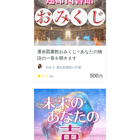
運命図書館おみくじ✧あなたの物
語の一章を開きます
月詠 ☪︎ 運命図書館の司書
500
5.0
円
(4)