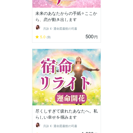
未来のあなたからの手紙✧ここか
ら、恋が動き出します
月詠 ☪︎ 運命図書館の司書
500
5.0
円
(9)
尽くしすぎて疲れたあなたへ。私
らしい幸せを掴みます
月詠 ☪︎ 運命図書館の司書