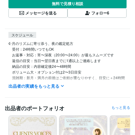
無料で見積り相談
メッセージを送る
フォロー
6
スケジュール
☪︎月のリズムに寄り添う、夜の鑑定処方

　受付：24時間いつでもOK

　お返事・対応：宵〜深夜（20:00〜24:00）が最もスムーズです

　返信の目安：当日〜翌日夜までに1通以上ご連絡します

　納品の目安：内容確定後24〜48時間

　ボリューム大・オプション付は2〜3日目安

　混雑期：新月・満月の前後はご依頼が重なりやすく、目安に＋24時間
頂く場合があります

出品者の実績をもっと見る
スムーズなやり取りのために

　お急ぎの場合は、最初のメッセージに「急ぎ」と一言添えてください
（可否と目安をすぐお伝えします）

出品者のポートフォリオ
もっと見る
　時間はJST（日本時間／UTC+9）基準です

ご質問の方向転換・追加も遠慮なくお伝えください。

迷いの整理からご一緒します☪︎