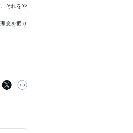
ぜ、それをや
。
の理念を掘り