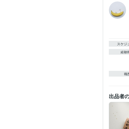
スケジ
経験
職
出品者