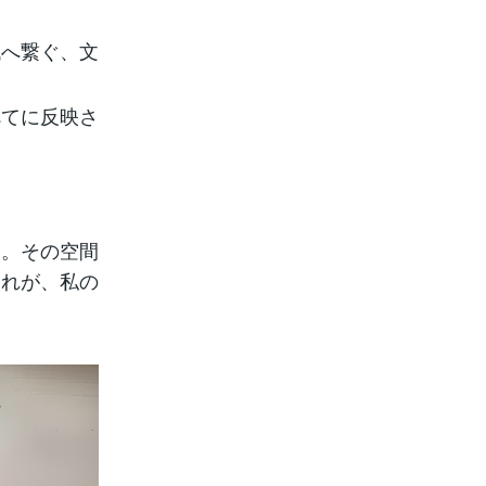
代へ繋ぐ、文
べてに反映さ
と。その空間
それが、私の