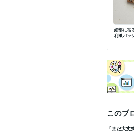
細部に宿
利漬パッ
このブ
「まだ大丈