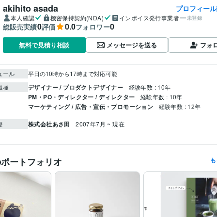
akihito asada
プロフィール
本人確認
機密保持契約(NDA)
インボイス発行事業者
未登録
0
0.0
0
総販売実績
評価
フォロワー
メッセージを送る
フォ
無料で見積り相談
ュール
平日の10時から17時まで対応可能
デザイナー / プロダクトデザイナー
経験年数 : 10年
職種
PM・PO・ディレクター / ディレクター
経験年数 : 10年
マーケティング / 広告・宣伝・プロモーション
経験年数 : 12年
株式会社あさ田
2007年7月 ~ 現在
歴
のポートフォリオ
も