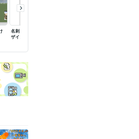
け
名刺・冊子などのDTPデ
プレゼン資料・スライド
SNS
ザイン制作
作成（企業・商品・イベ
（Inst
ント用）