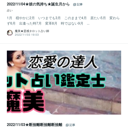
2022/11/04★彼の気持ち★誕生月から
記事
占い
1月 穏やかに2月 いつまでも3月 このままで4月 居たい5月 変わら
ず6月 出逢った時7月 変革8月 時ではない9月 ...
魔美★霊感タロット占い師
2022/11/03 19:03
2022/11/03★断捨離断捨離断捨離
記事