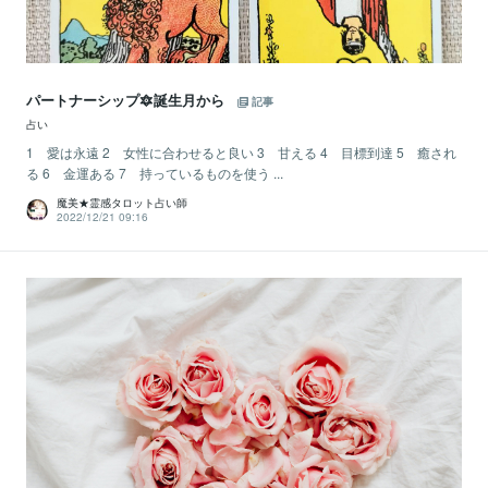
パートナーシップ🔯誕生月から
記事
占い
1 愛は永遠 2 女性に合わせると良い 3 甘える 4 目標到達 5 癒され
る 6 金運ある 7 持っているものを使う ...
魔美★霊感タロット占い師
2022/12/21 09:16