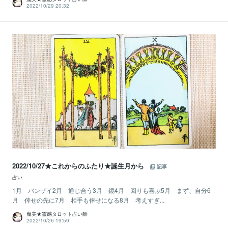
2022/10/29 20:32
2022/10/27★これからのふたり★誕生月から
記事
占い
1月 バンザイ2月 通じ合う3月 鏡4月 回りも喜ぶ5月 まず、自分6
月 倖せの先に7月 相手も倖せになる8月 考えすぎ...
魔美★霊感タロット占い師
2022/10/26 19:59