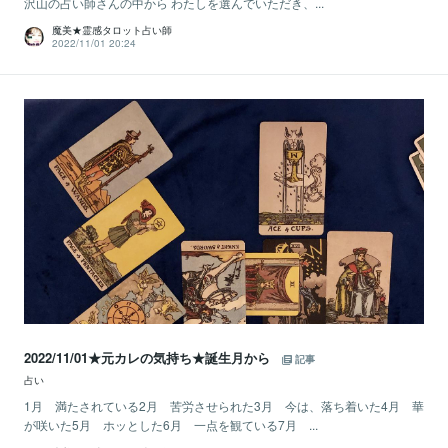
沢山の占い師さんの中から わたしを選んでいただき、...
魔美★霊感タロット占い師
2022/11/01 20:24
2022/11/01★元カレの気持ち★誕生月から
記事
占い
1月 満たされている2月 苦労させられた3月 今は、落ち着いた4月 華
が咲いた5月 ホッとした6月 一点を観ている7月 ...