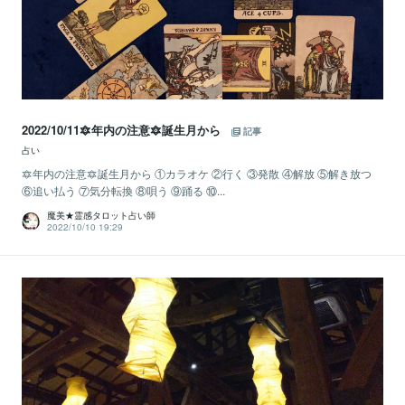
2022/10/11🔯年内の注意🔯誕生月から
記事
占い
🔯年内の注意🔯誕生月から ①カラオケ ②行く ③発散 ④解放 ⑤解き放つ
⑥追い払う ⑦気分転換 ⑧唄う ⑨踊る ⑩...
魔美★霊感タロット占い師
2022/10/10 19:29