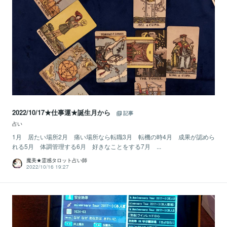
2022/10/17★仕事運★誕生月から
記事
占い
1月 居たい場所2月 痛い場所なら転職3月 転機の時4月 成果が認めら
れる5月 体調管理する6月 好きなことをする7月 ...
魔美★霊感タロット占い師
2022/10/16 19:27