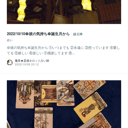
2022/10/10🔯彼の気持ち🔯誕生月から
記事
占い
🔯彼の気持ち🔯誕生月から ①いつまでも ②永遠に ③想っています ④愛し
てる ⑤嬉しい ⑥楽しい ⑦感謝してます ⑧...
魔美★霊感タロット占い師
2022/10/09 20:12