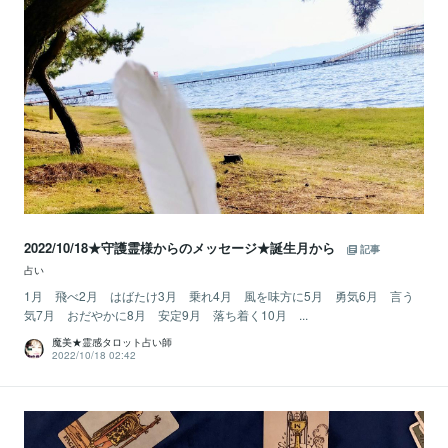
2022/10/18★守護霊様からのメッセージ★誕生月から
記事
占い
1月 飛べ2月 はばたけ3月 乗れ4月 風を味方に5月 勇気6月 言う
気7月 おだやかに8月 安定9月 落ち着く10月 ...
魔美★霊感タロット占い師
2022/10/18 02:42