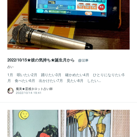
2022/10/15★彼の気持ち★誕生月から
記事
占い
1月 唄いたい2月 踊りたい3月 確かめたい4月 ひとりになりたい5
月 食べたい6月 出かけたい7月 見たい8月 したい...
魔美★霊感タロット占い師
2022/10/14 19:41