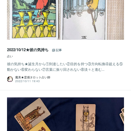
2022/10/12★彼の気持ち
記事
占い
彼の気持ち★誕生月から①到達したい②目的を持つ③方向転換④超える⑤
動かない⑥変わらない⑦言葉に振り回されない⑧淡々と進む...
魔美★霊感タロット占い師
2022/10/11 19:43