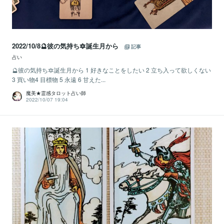
2022/10/8🔮彼の気持ち🔯誕生月から
記事
占い
🔮彼の気持ち🔯誕生月から 1 好きなことをしたい 2 立ち入って欲しくない
3 買い物4 目標物 5 永遠 6 甘えた...
魔美★霊感タロット占い師
2022/10/07 19:04