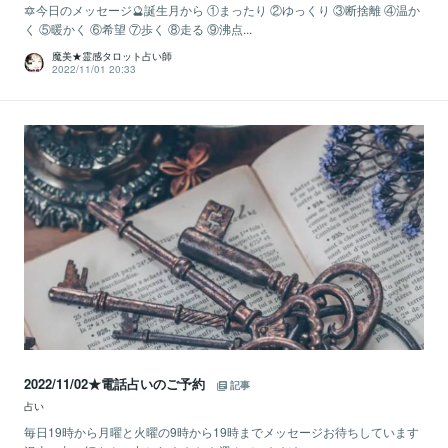
🔯今日のメッセージ🔮誕生月から ①まったり ②ゆっくり ③断捨離 ④温か
く ⑤暖かく ⑥希望 ⑦歩く ⑧走る ⑨沸点...
魔美★霊感タロット占い師
2022/11/01 20:33
2022/11/02★電話占いのご予約
記事
占い
毎日19時から月曜と火曜の9時から19時までメッセージお待ちしています