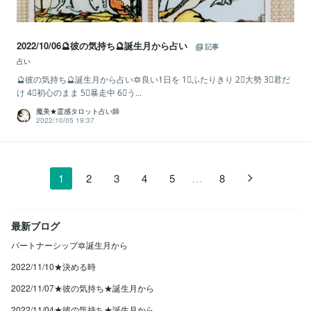
2022/10/06🔮彼の気持ち🔮誕生月から占い
記事
占い
🔮彼の気持ち🔮誕生月から占い🔯良い1日を 1⃣ふたりきり 2⃣大勢 3⃣君だ
け 4⃣初心のまま 5⃣暴走中 6⃣う...
魔美★霊感タロット占い師
2022/10/05 19:37
…
1
2
3
4
5
8
最新ブログ
パートナーシップ🔯誕生月から
2022/11/10★決める時
2022/11/07★彼の気持ち★誕生月から
2022/11/04★彼の気持ち★誕生月から