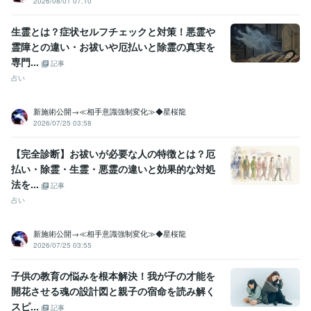
2026/08/01 07:10
生霊とは？症状セルフチェックと対策！悪霊や
霊障との違い・お祓いや厄払いと除霊の真実を
専門...
記事
占い
新施術公開→≪相手意識強制変化≫◆星桜龍
2026/07/25 03:58
【完全診断】お祓いが必要な人の特徴とは？厄
払い・除霊・生霊・悪霊の違いと効果的な対処
法を...
記事
占い
新施術公開→≪相手意識強制変化≫◆星桜龍
2026/07/25 03:55
子供の教育の悩みを根本解決！我が子の才能を
開花させる魂の設計図と親子の宿命を読み解く
スピ...
記事