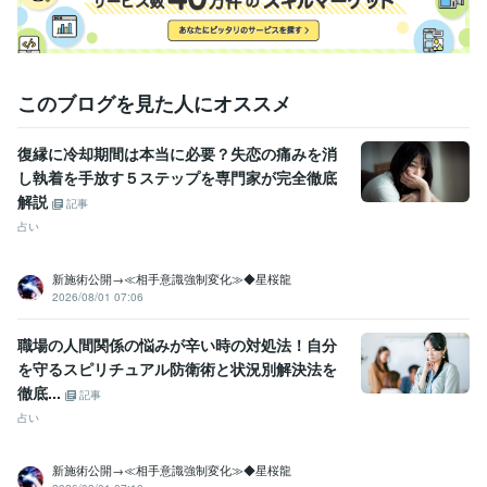
得意分野
占い
霊感タロット電話占い
霊感タロットメール占い
話し相手&愚
痴聴き
恋愛
彼の気持ち
復縁
不倫
シングルマザー
結婚
離婚
仕事
このブログを見た人にオススメ
ビジネス
hsp
復縁に冷却期間は本当に必要？失恋の痛みを消
し執着を手放す５ステップを専門家が完全徹底
解説
記事
占い
新施術公開→≪相手意識強制変化≫◆星桜龍
2026/08/01 07:06
職場の人間関係の悩みが辛い時の対処法！自分
を守るスピリチュアル防衛術と状況別解決法を
徹底...
記事
占い
新施術公開→≪相手意識強制変化≫◆星桜龍