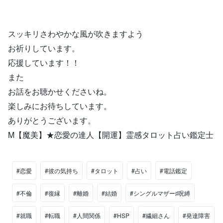
スッキリさわやかな風が吹きますよう
お祈りしています。
応援しています！！
また
お話をお聴かせくださいね。
楽しみにお待ちしています。
ありがとうございます。
M【魔美】★恋愛の達人【開運】霊感タロット占い鑑定士
#恋愛
#彼の気持ち
#タロット
#占い
#電話鑑定
#不倫
#復縁
#離婚
#結婚
#シングルマザー♯呪縛
#就職
#転職
#人間関係
#HSP
#繊細さん
#発達障害