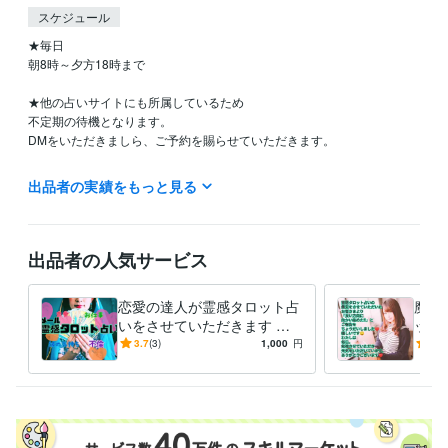
スケジュール
★毎日

朝8時～夕方18時まで

★他の占いサイトにも所属しているため

不定期の待機となります。

DMをいただきましら、ご予約を賜らせていただきます。

★ご不明点やご質問等のお問い合わせは

出品者の実績をもっと見る
24時間、いつでもお気軽にお好きな時間帯にご連絡下さい。

24時間以内にお返事させていただきます！

出品者の人気サービス
あなたとお話しできる時を

恋愛の達人が霊感タロット占
魔美
楽しみに、お待ちしています！！

いをさせていただきます 恋
ット
愛 ★彼の気持ち ★不倫 ★離
【コ
3.7
(3)
1,000
円
4.9
婚 ★シングルマザー ★仕事
バリ
す！
資格・検定
大型自動二輪
取得年 : 2017年
日商簿記2級
取得年 : 1987年