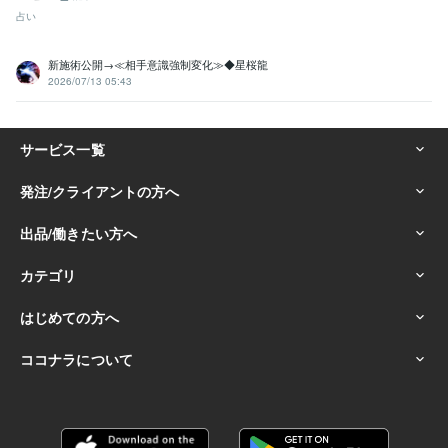
占い
新施術公開→≪相手意識強制変化≫◆星桜龍
2026/07/13 05:43