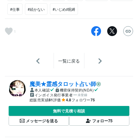
#仕事
#続かない
#いじめ♯呪縛
1
一覧に戻る
魔美★霊感タロット占い師
本人確認
機密保持契約(NDA)
インボイス発行事業者
未登録
総販売実績
81
評価
4.8
フォロワー
75
無料で見積り相談
メッセージを送る
フォロー
75