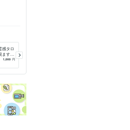
霊感タロ
今の職場は合っていない？！
視ます
合っている職場を視ます 上
無し！ズ
げ下げ無し！ズバリ方向性を
1,000
円
5.0
(2)
1,000
円
を灯しま
霊感タロット占いで視ま
す！！
痴聴き
ビジネス