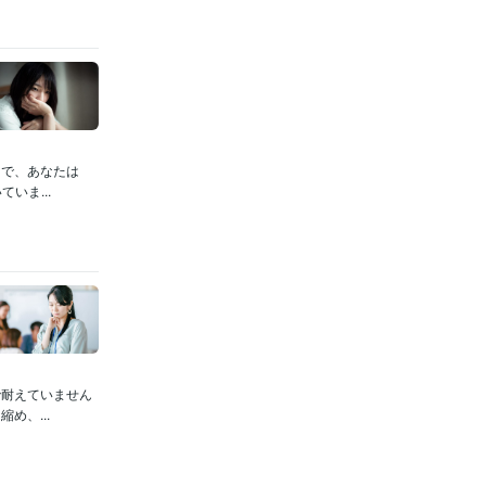
中で、あなたは
いま...
で耐えていません
め、...