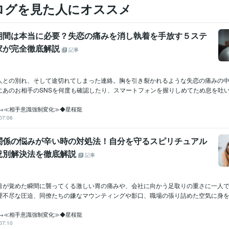
ログを見た人にオススメ
期間は本当に必要？失恋の痛みを消し執着を手放す５ステ
家が完全徹底解説
記事
人との別れ、そして途切れてしまった連絡。胸を引き裂かれるような失恋の痛みの
あのお相手のSNSを何度も確認したり、スマートフォンを握りしめてため息を吐いて
→≪相手意識強制変化≫◆星桜龍
07:06
関係の悩みが辛い時の対処法！自分を守るスピリチュアル
況別解決法を徹底解説
記事
目が覚めた瞬間に襲ってくる激しい胃の痛みや、会社に向かう足取りの重さに一人
理不尽な圧迫、同僚たちの嫌なマウンティングや影口、職場の張り詰めた空気に身を縮
→≪相手意識強制変化≫◆星桜龍
07:10