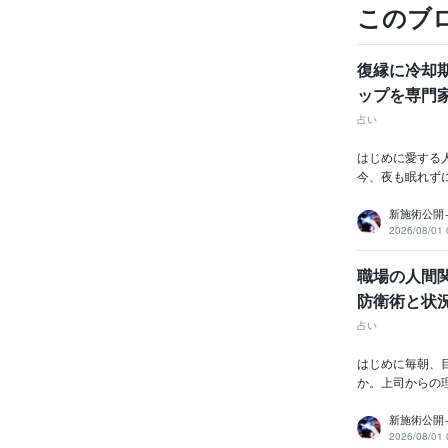
このブ
復縁に冷却
ップを専門
占い
はじめに愛する
今、夜も眠れずに
新施術公開
2026/08/01 
職場の人間
防衛術と状
占い
はじめに毎朝、
か。上司からの
新施術公開
2026/08/01 