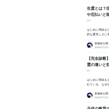
生霊とは？
や厄払いと
占い
はじめに理由も
的な重苦しさに
新施術公開
2026/07/25 
【完全診断
霊の違いと
占い
はじめに理由も
れている、なぜ
新施術公開
2026/07/25 
子供の教育