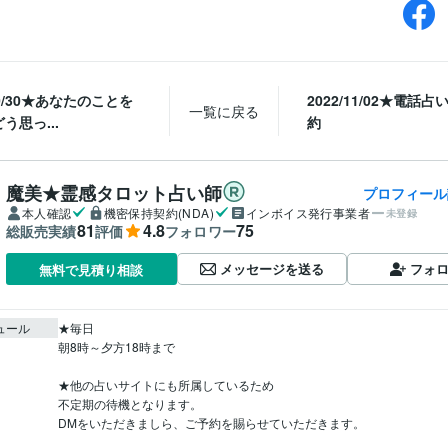
/10/30★あなたのことを
2022/11/02★電話
一覧に戻る
う思っ...
約
魔美★霊感タロット占い師
プロフィール
本人確認
機密保持契約(NDA)
インボイス発行事業者
未登録
81
4.8
75
総販売実績
評価
フォロワー
メッセージを送る
フォ
無料で見積り相談
ュール
★毎日

朝8時～夕方18時まで

★他の占いサイトにも所属しているため

不定期の待機となります。

DMをいただきましら、ご予約を賜らせていただきます。
