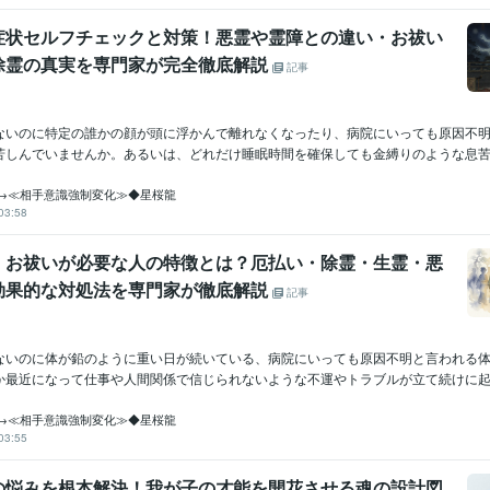
症状セルフチェックと対策！悪霊や霊障との違い・お祓い
除霊の真実を専門家が完全徹底解説
記事
ないのに特定の誰かの顔が頭に浮かんで離れなくなったり、病院にいっても原因不
苦しんでいませんか。あるいは、どれだけ睡眠時間を確保しても金縛りのような息苦し
→≪相手意識強制変化≫◆星桜龍
03:58
】お祓いが必要な人の特徴とは？厄払い・除霊・生霊・悪
効果的な対処法を専門家が徹底解説
記事
ないのに体が鉛のように重い日が続いている、病院にいっても原因不明と言われる
か最近になって仕事や人間関係で信じられないような不運やトラブルが立て続けに起き
→≪相手意識強制変化≫◆星桜龍
03:55
の悩みを根本解決！我が子の才能を開花させる魂の設計図