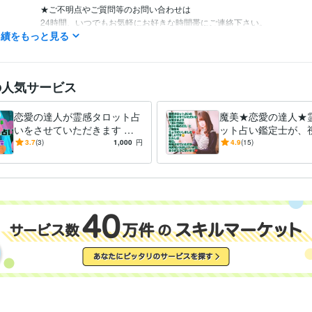
★ご不明点やご質問等のお問い合わせは

24時間、いつでもお気軽にお好きな時間帯にご連絡下さい。

実績をもっと見る
24時間以内にお返事させていただきます！

の人気サービス
あなたとお話しできる時を

楽しみに、お待ちしています！！

恋愛の達人が霊感タロット占
魔美★恋愛の達人★
いをさせていただきます 恋
ット占い鑑定士が、
愛 ★彼の気持ち ★不倫 ★離
【コスパ】上げ下げ
3.7
(3)
1,000
円
4.9
(15)
婚 ★シングルマザー ★仕事
バリ！貴女の心に灯
大型自動二輪
取得年 : 2017年
検定
す！！
日商簿記2級
取得年 : 1987年
占い
霊感タロット電話占い
霊感タロットメール占い
話し相手&愚
分野
恋愛
彼の気持ち
復縁
不倫
シングルマザー
結婚
離婚
仕事
hsp