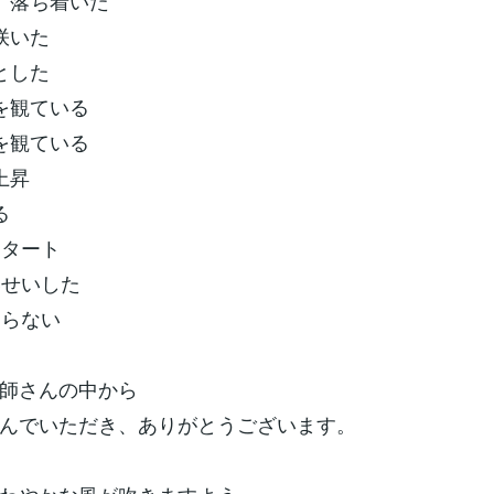
、落ち着いた
咲いた
とした
を観ている
を観ている
上昇
る
スタート
いせいした
まらない
師さんの中から
んでいただき、ありがとうございます。