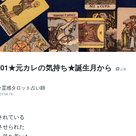
/11/01★元カレの気持ち★誕生月から
記事
★霊感タロット占い師
01 04:19
されている
させられた