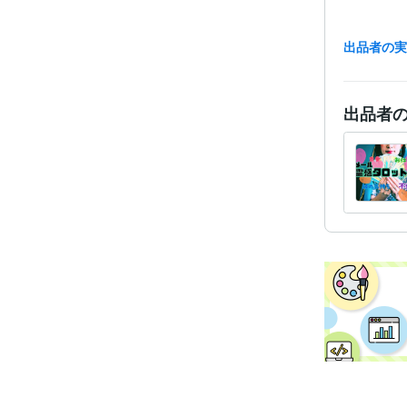
出品者の
出品者
資格・
得意