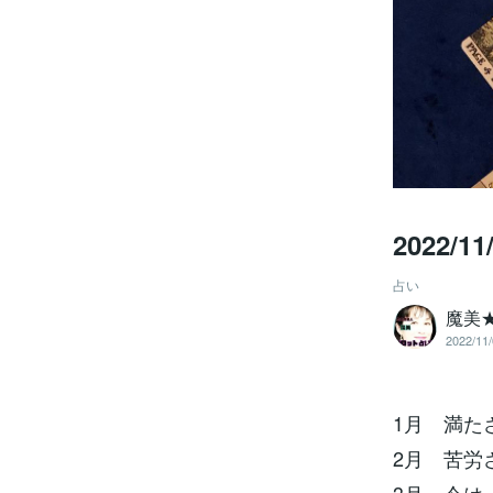
2022
占い
魔美
2022/11/
1月 満た
2月 苦労