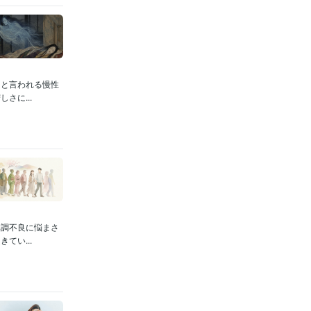
明と言われる慢性
さに...
体調不良に悩まさ
てい...