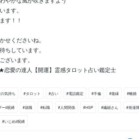
わやかな風が吹きますよう
います。
ます！！
かせくださいね。
待ちしています。
ございます。
★恋愛の達人【開運】霊感タロット占い鑑定士
彼の気持ち
#タロット
#占い
#電話鑑定
#不倫
#復縁
#離婚
ザー♯呪縛
#就職
#転職
#人間関係
#HSP
#繊細さん
#発達
#いじめ♯呪縛