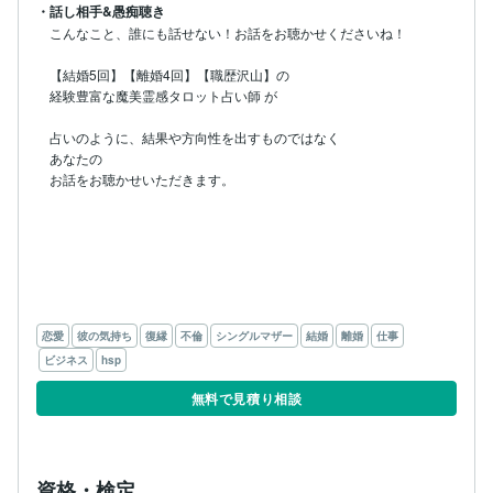
・話し相手&愚痴聴き
こんなこと、誰にも話せない！お話をお聴かせくださいね！

【結婚5回】【離婚4回】【職歴沢山】の

経験豊富な魔美霊感タロット占い師 が

占いのように、結果や方向性を出すものではなく

あなたの

お話をお聴かせいただきます。

恋愛
彼の気持ち
復縁
不倫
シングルマザー
結婚
離婚
仕事
ビジネス
hsp
無料で見積り相談
資格・検定