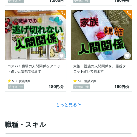
円
円
/分
受付休止中
受付休止中
★試す方

コスパ！職場の人間関係をタロッ
家族・親族の人間関係を、霊感タ
ト占いと霊視で視ます
ロット占いで視ます
5.0
3
5.0
2
実績
件
実績
件
180
180
円
/分
円
/分
受付休止中
受付休止中
もっと見る
職種・スキル