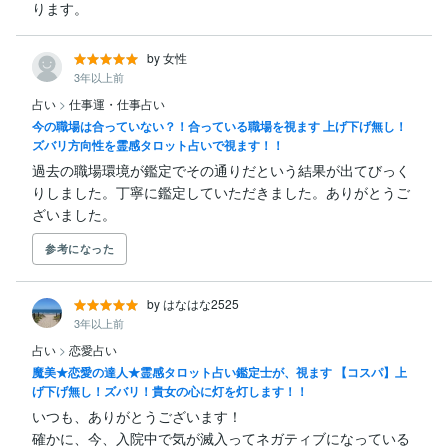
ります。
by 女性
3年以上前
占い
>
仕事運・仕事占い
今の職場は合っていない？！合っている職場を視ます 上げ下げ無し！
ズバリ方向性を霊感タロット占いで視ます！！
過去の職場環境が鑑定でその通りだという結果が出てびっく
りしました。丁寧に鑑定していただきました。ありがとうご
ざいました。
参考になった
by はなはな2525
3年以上前
占い
>
恋愛占い
魔美★恋愛の達人★霊感タロット占い鑑定士が、視ます 【コスパ】上
げ下げ無し！ズバリ！貴女の心に灯を灯します！！
いつも、ありがとうございます！

確かに、今、入院中で気が滅入ってネガティブになっている