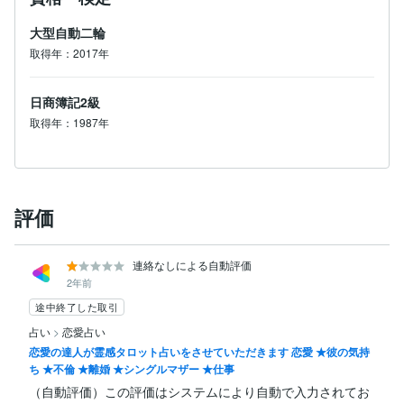
大型自動二輪
取得年：2017年
日商簿記2級
取得年：1987年
評価
連絡なしによる自動評価
2年前
途中終了した取引
占い
>
恋愛占い
恋愛の達人が霊感タロット占いをさせていただきます 恋愛 ★彼の気持
ち ★不倫 ★離婚 ★シングルマザー ★仕事
（自動評価）この評価はシステムにより自動で入力されてお