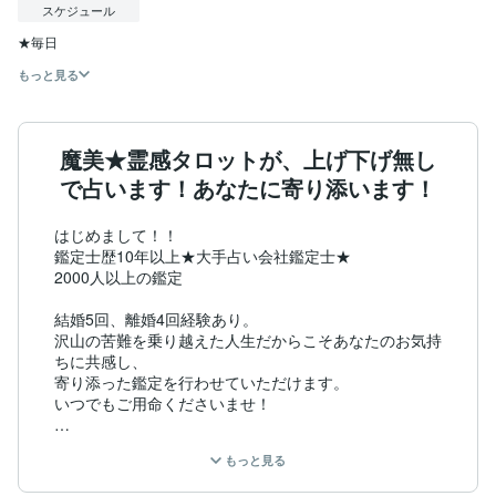
スケジュール
もっと見る
魔美★霊感タロットが、上げ下げ無し
で占います！あなたに寄り添います！
はじめまして！！

鑑定士歴10年以上★大手占い会社鑑定士★

2000人以上の鑑定

結婚5回、離婚4回経験あり。

沢山の苦難を乗り越えた人生だからこそあなたのお気持
ちに共感し、

寄り添った鑑定を行わせていただけます。

いつでもご用命くださいませ！

★★★鑑定方法★★★

もっと見る
あなたの今の素直なお気持ちを、お聴かせください。

霊視と霊感タロットを用いた鑑定で、あなたとお相手様