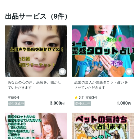
の魂と潜在意識から受け取ったメッセージを

上げ下げなく鑑定し、ポジティブに変われるようお伝え
出品サービス（9件）
します。

★承認欲求を求めるご相談者様は、占いではなく、愚痴
聴きの方へお越しくださいませ！

【占術】

★霊視→あなたの声の波動から、あなたとお相手様の魂
と潜在意識を視させていただきます。

★霊感タロット→大アルカナと小アルカナの78枚の全
てのカードを使用して視させていただきます。

★ヒーリング→あなたとお相手様の守護霊様、ご先祖
様、エンジェル様からのメッセージをお伝えします。

★リーディング→今の現状から、本当になりたい自分を
あなたの心の声、愚痴を、聴かせ
恋愛の達人が霊感タロット占いを
見つけます。

ていただきます
させていただきます
★姓名判断→あなたとお相手様のお名前と生年月日の波
動から、相性を視させていただきます。

0
3.7
3
実績
件
実績
件
3,000
1,000
円
円
受付休止中
受付休止中
【得意な相談】

★恋愛（結婚・不倫・復縁・出逢い）

★離婚（DV・借金・シングルマザー）

★仕事・ビジネス・金運(お金・転職・不安)
