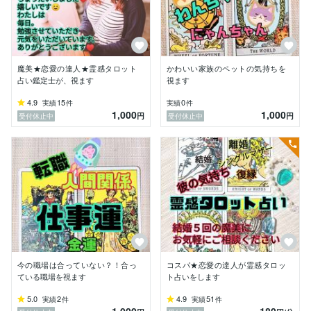
★繊細さん（HSP・人間関係・向いている仕事）

★家の気持ち（霊道・氣の流れ）

※お写真を添付していただけますと、より濃厚な鑑定を
させていただくことができます。

魔美★恋愛の達人★霊感タロット
かわいい家族のペットの気持ちを
占い鑑定士が、視ます
視ます
★★★ご相談者様の声★★★

4.9
15
0
実績
件
実績
件
★親しみがあり、優しい占い師さんです！

1,000
1,000
円
円
受付休止中
受付休止中
★人生経験が豊富なので、どのような相談にも的確にア
ドバイスしてくれます！

★鑑定後は、絡まった自分の人生の方向性が定まるので
スッキリした人生を歩むことができます！

★鑑定後は、開運して、良い方向に進んで行きます！

★★★ご挨拶★★★

貴方の心に灯を灯し、軽やかな人生を送って頂けますよ
う寄り添い、鑑定させていただきます。

貴方に、雪崩のごとく倖せが訪れますように応援させて
ください。

今の職場は合っていない？！合っ
コスパ★恋愛の達人が霊感タロッ
★+++　N　G　+++★

ている職場を視ます
ト占いをします
★ギャンブル

5.0
2
4.9
51
実績
件
実績
件
★病気・子宝

1,000
180