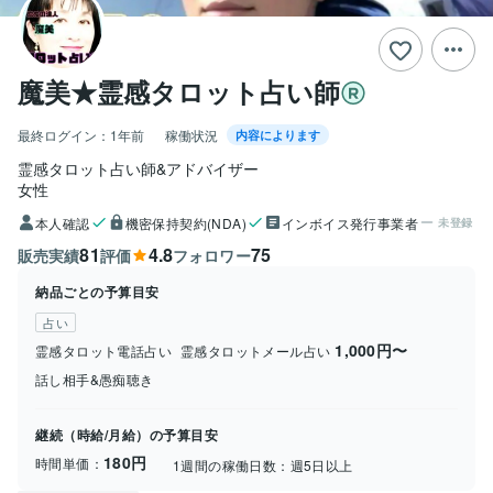
魔美★霊感タロット占い師
最終ログイン：
1年前
稼働状況
内容によります
霊感タロット占い師&アドバイザー
女性
本人確認
機密保持契約(NDA)
インボイス発行事業者
未登録
81
4.8
75
販売実績
評価
フォロワー
納品ごとの予算目安
占い
1,000円〜
霊感タロット電話占い
霊感タロットメール占い
話し相手&愚痴聴き
継続（時給/月給）の予算目安
180円
時間単価：
1週間の稼働日数：
週5日以上