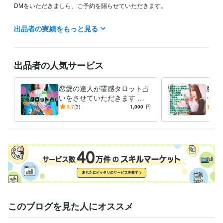
DMをいただきましら、ご予約を賜らせていただきます。

★ご不明点やご質問等のお問い合わせは

出品者の実績をもっと見る
24時間、いつでもお気軽にお好きな時間帯にご連絡下さい。

24時間以内にお返事させていただきます！

出品者の人気サービス
あなたとお話しできる時を

恋愛の達人が霊感タロット占
魔美
楽しみに、お待ちしています！！

いをさせていただきます 恋
ット
愛 ★彼の気持ち ★不倫 ★離
【コ
3.7
(3)
1,000
円
4.9
婚 ★シングルマザー ★仕事
バリ
す！
資格・検定
大型自動二輪
取得年 : 2017年
日商簿記2級
取得年 : 1987年
得意分野
占い
霊感タロット電話占い
霊感タロットメール占い
話し相手&愚
痴聴き
恋愛
彼の気持ち
復縁
不倫
シングルマザー
結婚
離婚
仕事
このブログを見た人にオススメ
ビジネス
hsp