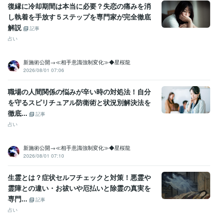
復縁に冷却期間は本当に必要？失恋の痛みを消
し執着を手放す５ステップを専門家が完全徹底
解説
記事
占い
新施術公開→≪相手意識強制変化≫◆星桜龍
2026/08/01 07:06
職場の人間関係の悩みが辛い時の対処法！自分
を守るスピリチュアル防衛術と状況別解決法を
徹底...
記事
占い
新施術公開→≪相手意識強制変化≫◆星桜龍
2026/08/01 07:10
生霊とは？症状セルフチェックと対策！悪霊や
霊障との違い・お祓いや厄払いと除霊の真実を
専門...
記事
占い