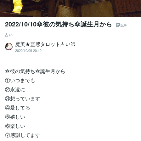
2022/10/10🔯彼の気持ち🔯誕生月から
記事
占い
魔美★霊感タロット占い師
2022/10/09 20:12
🔯彼の気持ち🔯誕生月から
①いつまでも
②永遠に
③想っています
④愛してる
⑤嬉しい
⑥楽しい
⑦感謝してます