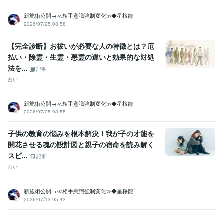
新施術公開→≪相手意識強制変化≫◆星桜龍
2026/07/25 03:58
【完全診断】お祓いが必要な人の特徴とは？厄
払い・除霊・生霊・悪霊の違いと効果的な対処
法を...
記事
占い
新施術公開→≪相手意識強制変化≫◆星桜龍
2026/07/25 03:55
子供の教育の悩みを根本解決！我が子の才能を
開花させる魂の設計図と親子の宿命を読み解く
スピ...
記事
占い
新施術公開→≪相手意識強制変化≫◆星桜龍
2026/07/13 05:43