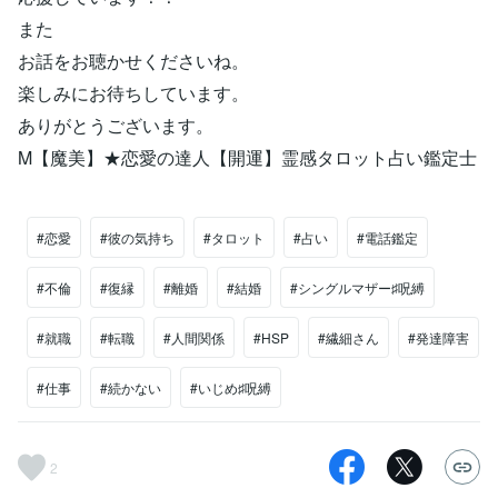
また
お話をお聴かせくださいね。
楽しみにお待ちしています。
ありがとうございます。
M【魔美】★恋愛の達人【開運】霊感タロット占い鑑定士
#恋愛
#彼の気持ち
#タロット
#占い
#電話鑑定
#不倫
#復縁
#離婚
#結婚
#シングルマザー♯呪縛
#就職
#転職
#人間関係
#HSP
#繊細さん
#発達障害
#仕事
#続かない
#いじめ♯呪縛
2