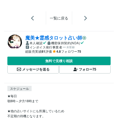
一覧に戻る
魔美★霊感タロット占い師
本人確認
機密保持契約(NDA)
インボイス発行事業者
未登録
総販売実績
81
評価
4.8
フォロワー
75
無料で見積り相談
メッセージを送る
フォロー
75
スケジュール
★毎日

朝8時～夕方18時まで

★他の占いサイトにも所属しているため

不定期の待機となります。
