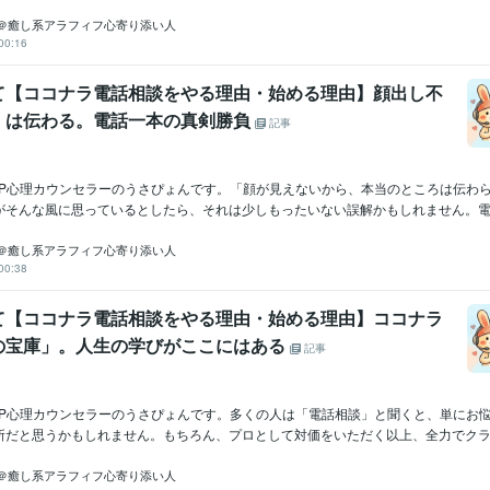
＠癒し系アラフィフ心寄り添い人
00:16
て【ココナラ電話相談をやる理由・始める理由】顔出し不
」は伝わる。電話一本の真剣勝負
記事
SP心理カウンセラーのうさぴょんです。「顔が見えないから、本当のところは伝わ
がそんな風に思っているとしたら、それは少しもったいない誤解かもしれません。電話相
＠癒し系アラフィフ心寄り添い人
00:38
て【ココナラ電話相談をやる理由・始める理由】ココナラ
の宝庫」。人生の学びがここにはある
記事
SP心理カウンセラーのうさぴょんです。多くの人は「電話相談」と聞くと、単にお
所だと思うかもしれません。もちろん、プロとして対価をいただく以上、全力でクライア
＠癒し系アラフィフ心寄り添い人