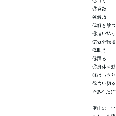
②行く
③発散
④解放
⑤解き放つ
⑥追い払う
⑦気分転換
⑧唄う
⑨踊る
⑩身体を動
⑪はっきり
⑫言い切る
⛄あなたに
沢山の占い