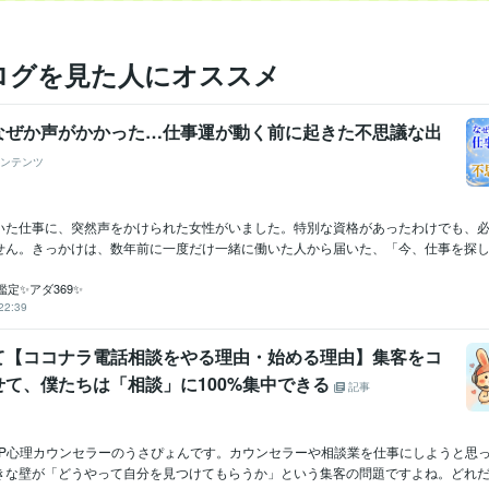
ログを見た人にオススメ
なぜか声がかかった…仕事運が動く前に起きた不思議な出
ンテンツ
いた仕事に、突然声をかけられた女性がいました。特別な資格があったわけでも、
せん。きっかけは、数年前に一度だけ一緒に働いた人から届いた、「今、仕事を探して
定✨アダ369✨
22:39
て【ココナラ電話相談をやる理由・始める理由】集客をコ
せて、僕たちは「相談」に100%集中できる
記事
SP心理カウンセラーのうさぴょんです。カウンセラーや相談業を仕事にしようと思
きな壁が「どうやって自分を見つけてもらうか」という集客の問題ですよね。どれだけ心