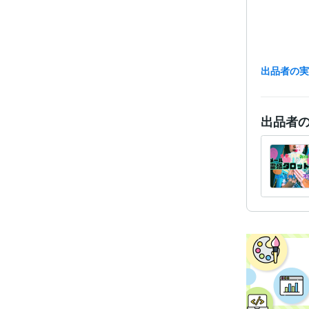
出品者の
出品者
資格・
得意