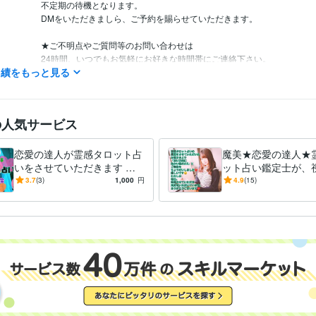
不定期の待機となります。

DMをいただきましら、ご予約を賜らせていただきます。

★ご不明点やご質問等のお問い合わせは

24時間、いつでもお気軽にお好きな時間帯にご連絡下さい。

実績をもっと見る
24時間以内にお返事させていただきます！

の人気サービス
あなたとお話しできる時を

楽しみに、お待ちしています！！

恋愛の達人が霊感タロット占
魔美★恋愛の達人★
いをさせていただきます 恋
ット占い鑑定士が、
愛 ★彼の気持ち ★不倫 ★離
【コスパ】上げ下げ
3.7
(3)
1,000
円
4.9
(15)
婚 ★シングルマザー ★仕事
バリ！貴女の心に灯
大型自動二輪
取得年 : 2017年
検定
す！！
日商簿記2級
取得年 : 1987年
占い
霊感タロット電話占い
霊感タロットメール占い
話し相手&愚
分野
恋愛
彼の気持ち
復縁
不倫
シングルマザー
結婚
離婚
仕事
hsp