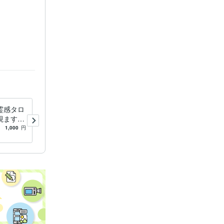
霊感タロ
今の職場は合っていない？！
視ます
合っている職場を視ます 上
無し！ズ
げ下げ無し！ズバリ方向性を
1,000
円
5.0
(2)
1,000
円
を灯しま
霊感タロット占いで視ま
す！！
痴聴き
ビジネス