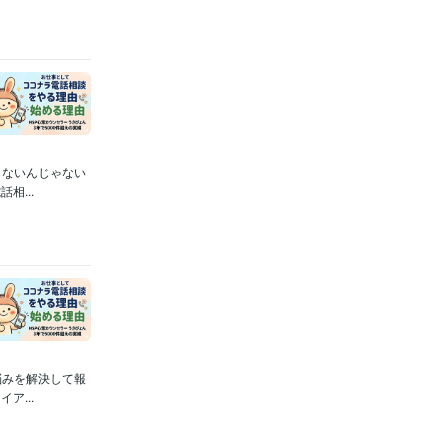
らないんじゃない
...
悩みを解決して報
...