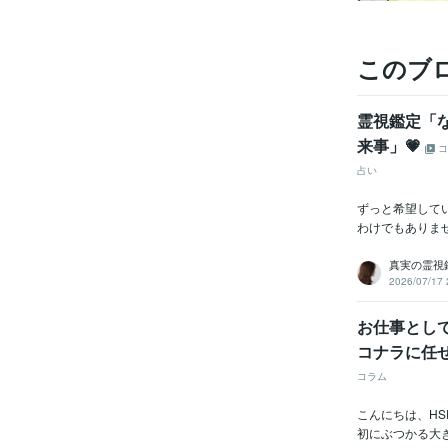
このブ
霊視鑑定「
来事」💗
コ
占い
ずっと希望して
わけでもありま
真実の霊視鑑
2026/07/17 
お仕事とし
コナラに任
コラム
こんにちは、H
初にぶつかる大