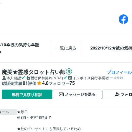
10/10🔯彼の気持ち🔯誕
一覧に戻る
2022/10/12★彼の気
ら
魔美★霊感タロット占い師
プロフィール
本人確認
機密保持契約(NDA)
インボイス発行事業者
未登録
81
4.8
75
総販売実績
評価
フォロワー
メッセージを送る
フォ
無料で見積り相談
ュール
★毎日

朝8時～夕方18時まで

★他の占いサイトにも所属しているため
