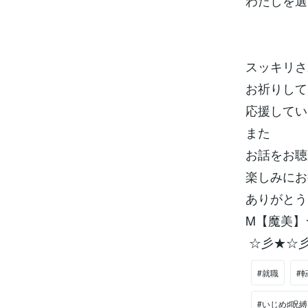
わたしを選
スッキリさ
お祈りして
応援してい
また
お話をお聴
楽しみにお
ありがとう
M【魔美】
☆彡★☆
#就職
#
#いじめ♯呪縛