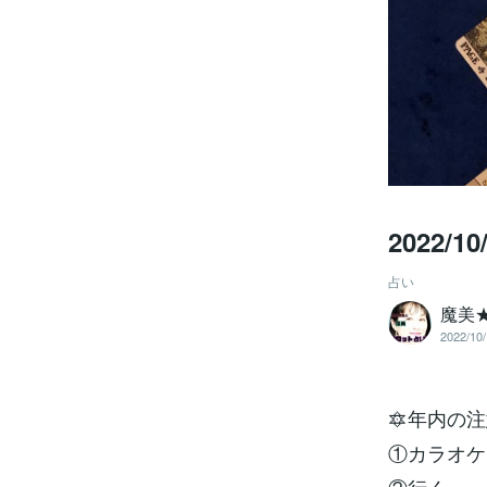
2022/
占い
魔美
2022/10/
🔯年内の
①カラオケ