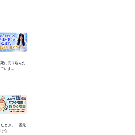
必死に売り込んだ
いま...
ったとき、一番最
...