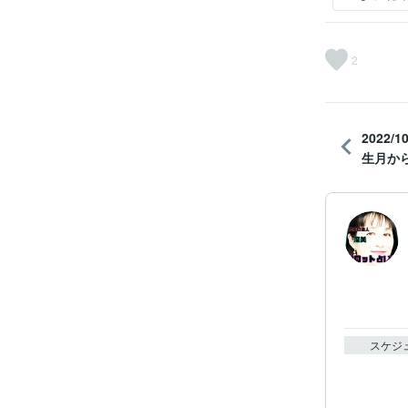
2
2022/
生月か
スケジ