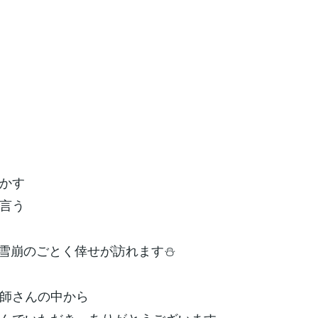
かす
言う
雪崩のごとく倖せが訪れます⛄
師さんの中から