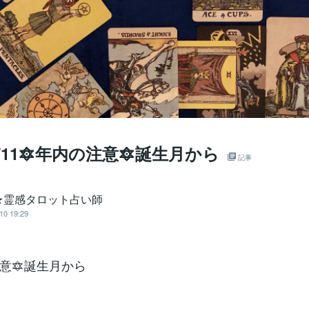
10/11🔯年内の注意🔯誕生月から
記事
★霊感タロット占い師
10 19:29
注意🔯誕生月から