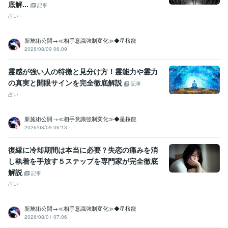
底解...
記事
占い
新施術公開→≪相手意識強制変化≫◆星桜龍
2026/08/09 06:09
霊感が強い人の特徴と見分け方！霊能力や霊力
の真実と開眼サインを完全徹底解説
記事
占い
新施術公開→≪相手意識強制変化≫◆星桜龍
2026/08/09 06:13
復縁に冷却期間は本当に必要？失恋の痛みを消
し執着を手放す５ステップを専門家が完全徹底
解説
記事
占い
新施術公開→≪相手意識強制変化≫◆星桜龍
2026/08/01 07:06