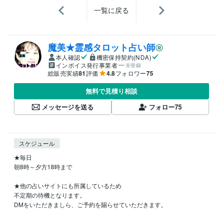
一覧に戻る
魔美★霊感タロット占い師
本人確認
機密保持契約(NDA)
インボイス発行事業者
未登録
総販売実績
81
評価
4.8
フォロワー
75
無料で見積り相談
メッセージを送る
フォロー
75
スケジュール
★毎日

朝8時～夕方18時まで

★他の占いサイトにも所属しているため

不定期の待機となります。

DMをいただきましら、ご予約を賜らせていただきます。
