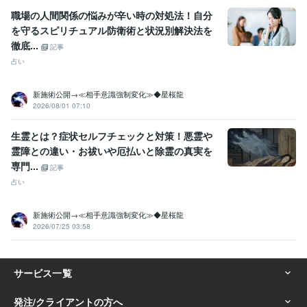
職場の人間関係の悩みが辛い時の対処法！自分
を守るスピリチュアル防衛術と状況別解決法を
徹底...
記事
占い
新施術公開→≪相手意識強制変化≫◆星桜龍
2026/08/01 07:10
生霊とは？症状セルフチェックと対策！悪霊や
霊障との違い・お祓いや厄払いと除霊の真実を
専門...
記事
占い
新施術公開→≪相手意識強制変化≫◆星桜龍
2026/07/25 03:58