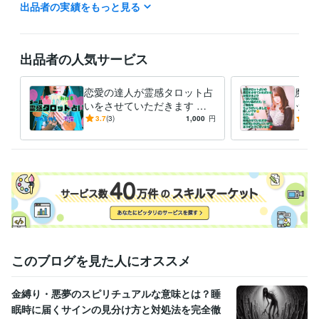
★ご不明点やご質問等のお問い合わせは

出品者の実績をもっと見る
24時間、いつでもお気軽にお好きな時間帯にご連絡下さい。

24時間以内にお返事させていただきます！

出品者の人気サービス
あなたとお話しできる時を

恋愛の達人が霊感タロット占
魔美
楽しみに、お待ちしています！！

いをさせていただきます 恋
ット
愛 ★彼の気持ち ★不倫 ★離
【コ
3.7
(3)
1,000
円
4.9
婚 ★シングルマザー ★仕事
バリ
す！
資格・検定
大型自動二輪
取得年 : 2017年
日商簿記2級
取得年 : 1987年
得意分野
占い
霊感タロット電話占い
霊感タロットメール占い
話し相手&愚
痴聴き
恋愛
彼の気持ち
復縁
不倫
シングルマザー
結婚
離婚
仕事
このブログを見た人にオススメ
ビジネス
hsp
金縛り・悪夢のスピリチュアルな意味とは？睡
眠時に届くサインの見分け方と対処法を完全徹